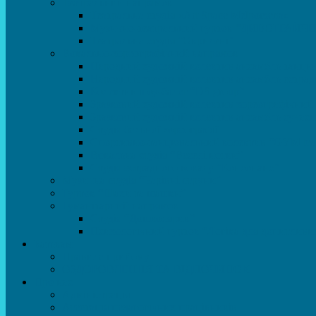
Театральний напрямок
Театральна студія «Art Space Melpomena»
Музично-театральний гурток “ДИВОГРАЙЧ
Театральна студія “Окрилені”
Вокально-хореографічний напрямок
Народний художній колектив ансамбль танцю
Народний художній колектив ансамбль естра
Колектив шоу-балет “DS group”
Зразковий художній колектив хореографічний
Зразковий художній колектив ансамбль сучас
Студія бальної хореографії
Спортивно-танцювальний колектив “GYM te
Вокальна студія “Веселі нотки”
Студія естрадного вокалу “Консонанс”
Музична студія “Чарівні струни”
Гурток “Шахи та шашки”
Гуманітарний напрямок
Студія “Дошколярик”
Психологічний гурток “Логіка для допитливи
Батькам
Правила прийому
ОЗДОРОВЛЕННЯ ТА ВІДПОЧИНОК
Про нас
Адміністрація
Атестація педагогічних працівників