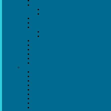
Програмування для дошкільнят SCRATCH JR
СТУДІЯ радіокерованих моделей
АВІАмоделювання
СУДНОмоделювання
Гурток програмування SCRATCH (створення від
Програмування Python
РОБОТОТЕХНІКА
Гурток робототехніки «Евріка»
Гурток робототехніки “Робот GO“ (M-B
Вебдизайн та Комп’ютерна графіка
Електроніка та винахідництво “Volt”
LEGO-конструювання
Гурток картингу та цифрового автоспорту
Популярна механіка
Гурток “Художня обробка деревини”
Образотворче мистецтво та декоративно – приклад
Народний художній колектив майстерня живоп
Зразковий художній колектив студія образотв
Гурток “Handmade”
Гурток “Швейна чарівниця”
Гурток “Художня кераміка”
Дизайн інтер’єру
АРТ-СТУДІЯ “ДИВОСВІТ”
Гурток креативне рукоділля “ФАНТАЗІЯ”
Акварельки. Гурток образотворчого мистецтв