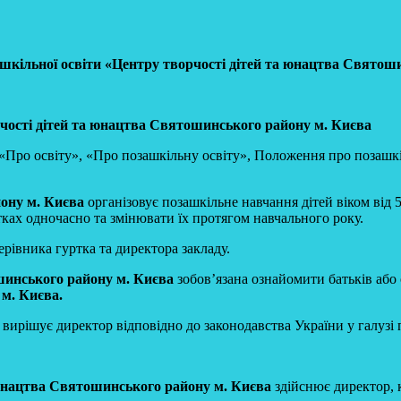
шкільної освіти «Центру творчості дітей та юнацтва Святош
чості дітей та юнацтва Святошинського району м. Києва
 «Про освіту», «Про позашкільну освіту», Положення про позаш
ону м. Києва
організовує позашкільне навчання дітей віком від 
тках одночасно та змінювати їх протягом навчального року.
рівника гуртка та директора закладу.
шинського району м. Києва
зобов’язана ознайомити батьків або 
м. Києва.
вирішує директор відповідно до законодавства України у галузі 
 юнацтва Святошинського району м. Києва
здійснює директор, к