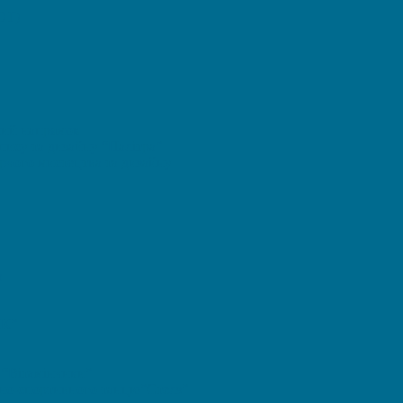
OT)
ний напрямок
ису та дизайну “Палітра”
орчого мистецтва та дизайну
а
ИК”
 “Вітамінчики”
дно-спортивного танцю”Стелз”