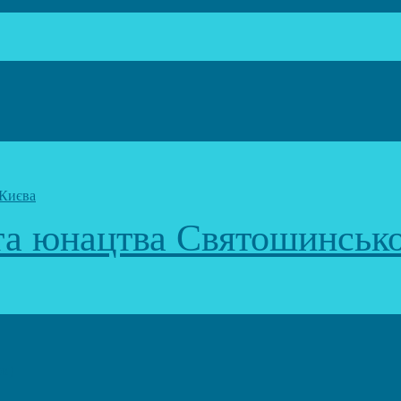
 та юнацтва Святошинськ
к)