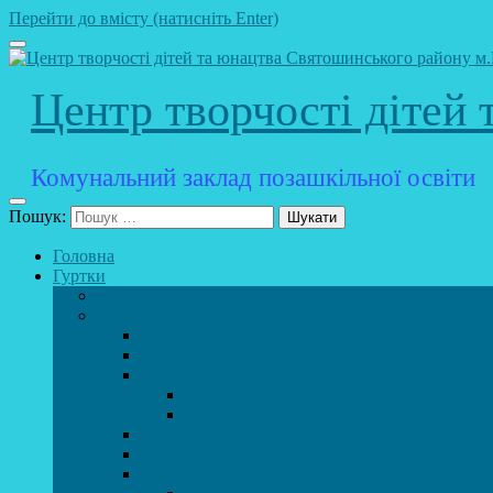
Перейти до вмісту (натисніть Enter)
Центр творчості дітей
Комунальний заклад позашкільної освіти
Пошук:
Головна
Гуртки
Розклад
STEAM – лабораторія (науково – технічний напрямо
STEAM для початківців
Програмування для дошкільнят SCRATCH JR
СТУДІЯ радіокерованих моделей
АВІАмоделювання
СУДНОмоделювання
Гурток програмування SCRATCH (створення від
Програмування Python
РОБОТОТЕХНІКА