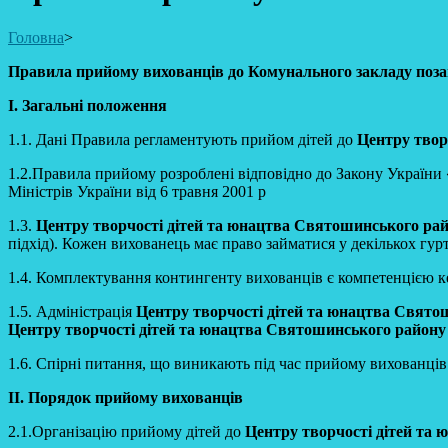
Головна
>
Правила
прийому вихованців до Комунального закладу поза
І. Загальні положення
1.1. Дані Правила регламентують прийом дітей до
Центру твор
1.2.Правила прийому розроблені відповідно до Закону України
Міністрів України від 6 травня 2001 р
1.3.
Центру творчості дітей та юнацтва Святошинського рай
підхід). Кожен вихованець має право займатися у декількох гур
1.4. Комплектування контингенту вихованців є компетенцією ке
1.5. Адміністрація
Центру творчості дітей та юнацтва Свято
Центру творчості дітей та юнацтва Святошинського району 
1.6. Спірні питання, що виникають під час прийому вихованців 
ІІ. Порядок прийому вихованців
2.1.Організацію прийому дітей до
Центру творчості дітей та