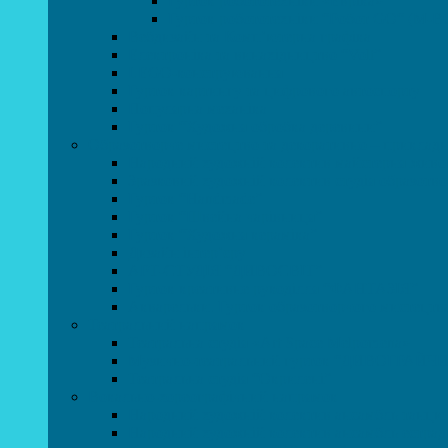
Гурток робототехніки «Евріка»
Гурток робототехніки “Робот GO“ (M-B
Вебдизайн та Комп’ютерна графіка
Електроніка та винахідництво “Volt”
LEGO-конструювання
Гурток картингу та цифрового автоспорту
Популярна механіка
Гурток “Художня обробка деревини”
Образотворче мистецтво та декоративно – приклад
Народний художній колектив майстерня живоп
Зразковий художній колектив студія образотв
Гурток “Handmade”
Гурток “Швейна чарівниця”
Гурток “Художня кераміка”
Дизайн інтер’єру
АРТ-СТУДІЯ “ДИВОСВІТ”
Гурток креативне рукоділля “ФАНТАЗІЯ”
Акварельки. Гурток образотворчого мистецтв
Театральний напрямок
Театральна студія «Art Space Melpomena»
Музично-театральний гурток “ДИВОГРАЙЧ
Театральна студія “Окрилені”
Вокально-хореографічний напрямок
Народний художній колектив ансамбль танцю
Народний художній колектив ансамбль естра