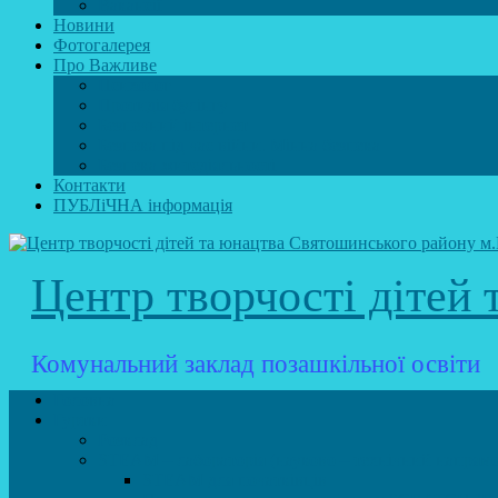
Вакансії
Новини
Фотогалерея
Про Важливе
Психолог
Протидія булінгу
Безпечний інтернет
Безпека під час війни. Мінна безпека
Безпека житєдіяльності
Контакти
ПУБЛіЧНА інформація
Центр творчості дітей
Комунальний заклад позашкільної освіти
Головна
Гуртки
Розклад
STEAM – лабораторія (науково – технічний напрямо
STEAM для початківців