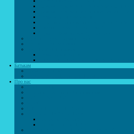
Колектив шоу-балет “DS group”
Зразковий художній колектив хореографічний
Зразковий художній колектив ансамбль сучас
Студія бальної хореографії
Спортивно-танцювальний колектив “GYM te
Вокальна студія “Веселі нотки”
Студія естрадного вокалу “Консонанс”
Музична студія “Чарівні струни”
Гурток “Шахи та шашки”
Гуманітарний напрямок
Студія “Дошколярик”
Психологічний гурток “Логіка для допитливи
Батькам
Правила прийому
ОЗДОРОВЛЕННЯ ТА ВІДПОЧИНОК
Про нас
Адміністрація
Атестація педагогічних працівників
МАСОВІ ЗАХОДИ
Музей
ДИСТАНЦІЙНЕ НАВЧАННЯ
МЕТОДИЧНА СКРИНЬКА
Портфоліо педагогів
Перелік програм ЦТДЮ 2024-2025 н. р.
ПРАВИЛА ПОВЕДІНКИ ЗДОБУВАЧА ОСВІТИ В 