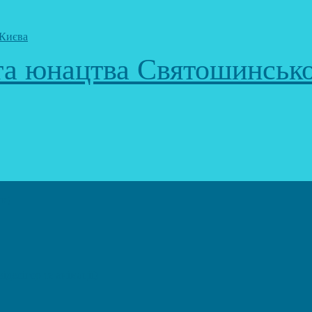
 та юнацтва Святошинськ
к)
еоігор та анімації)