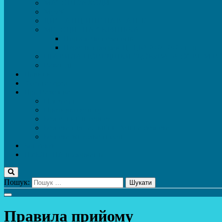
МАСОВІ ЗАХОДИ
Музей
ДИСТАНЦІЙНЕ НАВЧАННЯ
МЕТОДИЧНА СКРИНЬКА
Портфоліо педагогів
Перелік програм ЦТДЮ 2024-2025 н. р.
ПРАВИЛА ПОВЕДІНКИ ЗДОБУВАЧА ОСВІТИ В 
Вакансії
Новини
Фотогалерея
Про Важливе
Психолог
Протидія булінгу
Безпечний інтернет
Безпека під час війни. Мінна безпека
Безпека житєдіяльності
Контакти
ПУБЛіЧНА інформація
Пошук:
Правила прийому