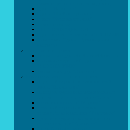
образотворчого мистецтва та дизайну
Гурток “Handmade”
Гурток “Швейна чарівниця”
Гурток “Художня кераміка”
Дизайн інтер’єру
АРТ-СТУДІЯ “ДИВОСВІТ”
Гурток креативне рукоділля “ФАНТАЗІЯ”
Акварельки. Гурток образотворчого
мистецтва
Театральний напрямок
Театральна студія «Art Space Melpomena»
Музично-театральний гурток
“ДИВОГРАЙЧИК”
Театральна студія “Окрилені”
Вокально-хореографічний напрямок
Народний художній колектив ансамбль
танцю “Вітамінчики”
Народний художній колектив ансамбль
естрадно-спортивного танцю”Стелз”
Колектив шоу-балет “DS group”
Зразковий художній колектив
хореографічний ансамбль “Викрутаси”
Зразковий художній колектив ансамбль
сучасного танцю “Едельвейс”
Студія бальної хореографії