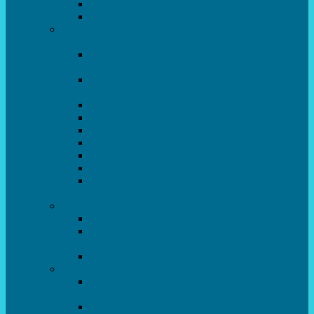
Популярна механіка
Гурток “Художня обробка деревини”
Образотворче мистецтво та декоративно –
прикладний напрямок
Народний художній колектив майстерня
живопису та дизайну “Палітра”
Зразковий художній колектив студія
образотворчого мистецтва та дизайну
Гурток “Handmade”
Гурток “Швейна чарівниця”
Гурток “Художня кераміка”
Дизайн інтер’єру
АРТ-СТУДІЯ “ДИВОСВІТ”
Гурток креативне рукоділля “ФАНТАЗІЯ”
Акварельки. Гурток образотворчого
мистецтва
Театральний напрямок
Театральна студія «Art Space Melpomena»
Музично-театральний гурток
“ДИВОГРАЙЧИК”
Театральна студія “Окрилені”
Вокально-хореографічний напрямок
Народний художній колектив ансамбль
танцю “Вітамінчики”
Народний художній колектив ансамбль