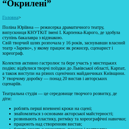
“Окрилені”
Головна
>
Поліна Юріївна — режисерка драматичного театру,
випускниця КНУТКіТ імені І. Карпенка-Карого, де здобула
ступінь бакалавра з відзнакою.
Свій творчий шлях розпочала у 16 років, заснувавши власний
театр «Зарево», у якому працює як режисер, сценарист і
хореограф.
Колектив активно гастролює та бере участь у мистецьких
подіях: відбулися творчі поїздки до Львівської області, Карпат,
а також виступи на різних сценічних майданчиках Київщини.
У творчому доробку — понад 20 вистав і авторських
сценаріїв.
Театральна студія — це середовище творчого розвитку, де
діти:
роблять перші впевнені кроки на сцені;
знайомляться з основами акторської майстерності;
розвивають пластику, ритміку та хореографічні навички;
працюють над створенням вистав;