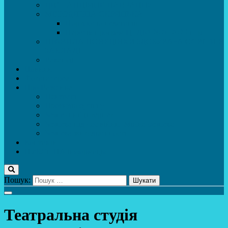
ДИСТАНЦІЙНЕ НАВЧАННЯ
МЕТОДИЧНА СКРИНЬКА
Портфоліо педагогів
Перелік програм ЦТДЮ 2024-2025 н. р.
ПРАВИЛА ПОВЕДІНКИ ЗДОБУВАЧА ОСВІТИ В
ЗАКЛАДІ
Вакансії
Новини
Фотогалерея
Про Важливе
Психолог
Протидія булінгу
Безпечний інтернет
Безпека під час війни. Мінна безпека
Безпека житєдіяльності
Контакти
ПУБЛіЧНА інформація
Пошук:
Театральна студія