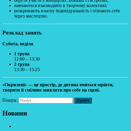
беруть участь у концертах, показах і гастролях;
навчаються взаємодіяти в творчому колективі;
розкривають власну індивідуальність і пізнають себе
через мистецтво.
Розклад занять
Субота, неділя
1 група
12:00 – 13:30
2 група
13:30 – 15:25
«Окрилені» — це простір, де дитина вчиться мріяти,
творити й сміливо заявляти про себе на сцені.
Пошук:
Новини