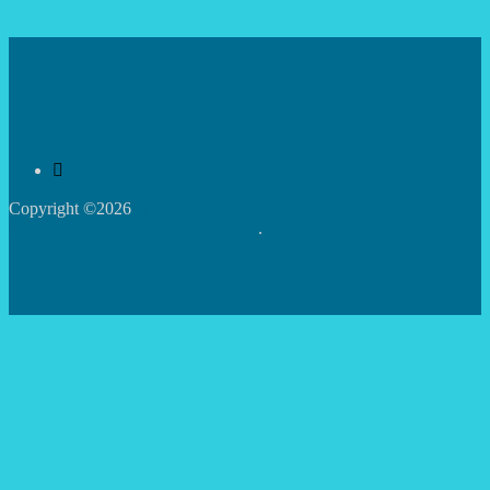
Copyright ©2026
Центр творчості дітей та юнацтва
Святошинського району м.Києва
.