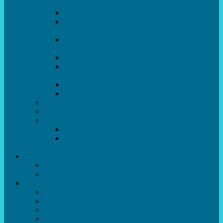
естрадно-спортивного танцю”Стелз”
Колектив шоу-балет “DS group”
Зразковий художній колектив
хореографічний ансамбль “Викрутаси”
Зразковий художній колектив ансамбль
сучасного танцю “Едельвейс”
Студія бальної хореографії
Спортивно-танцювальний колектив “GYM
team”
Вокальна студія “Веселі нотки”
Студія естрадного вокалу “Консонанс”
Музична студія “Чарівні струни”
Гурток “Шахи та шашки”
Гуманітарний напрямок
Студія “Дошколярик”
Психологічний гурток “Логіка для
допитливих”
Батькам
Правила прийому
ОЗДОРОВЛЕННЯ ТА ВІДПОЧИНОК
Про нас
Адміністрація
Атестація педагогічних працівників
МАСОВІ ЗАХОДИ
Музей