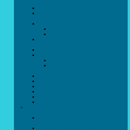
напрямок)
STEAM для початківців
Програмування для дошкільнят SCRATCH
JR
СТУДІЯ радіокерованих моделей
АВІАмоделювання
СУДНОмоделювання
Гурток програмування SCRATCH
(створення відеоігор та анімації)
Програмування Python
РОБОТОТЕХНІКА
Гурток робототехніки «Евріка»
Гурток робототехніки “Робот GO“ (M-
BOT)
Вебдизайн та Комп’ютерна графіка
Електроніка та винахідництво “Volt”
LEGO-конструювання
Гурток картингу та цифрового автоспорту
Популярна механіка
Гурток “Художня обробка деревини”
Образотворче мистецтво та декоративно –
прикладний напрямок
Народний художній колектив майстерня
живопису та дизайну “Палітра”
Зразковий художній колектив студія