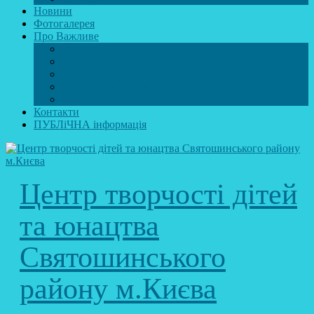
Новини
Фотогалерея
Про Важливе
Психолог
Протидія булінгу
Безпечний інтернет
Безпека під час війни. Мінна безпека
Безпека житєдіяльності
Контакти
ПУБЛіЧНА інформація
Центр творчості дітей
та юнацтва
Святошинського
району м.Києва