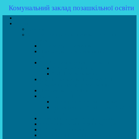
Комунальний заклад позашкільної освіти
Головна
Гуртки
Розклад
STEAM – лабораторія (науково – технічний
напрямок)
STEAM для початківців
Програмування для дошкільнят SCRATCH
JR
СТУДІЯ радіокерованих моделей
АВІАмоделювання
СУДНОмоделювання
Гурток програмування SCRATCH
(створення відеоігор та анімації)
Програмування Python
РОБОТОТЕХНІКА
Гурток робототехніки «Евріка»
Гурток робототехніки “Робот GO“ (M-
BOT)
Вебдизайн та Комп’ютерна графіка
Електроніка та винахідництво “Volt”
LEGO-конструювання
Гурток картингу та цифрового автоспорту