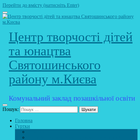
Перейти до вмісту (натисніть Enter)
Центр творчості дітей
та юнацтва
Святошинського
району м.Києва
Комунальний заклад позашкільної освіти
Пошук:
Головна
Гуртки
Розклад
STEAM – лабораторія (науково – технічний