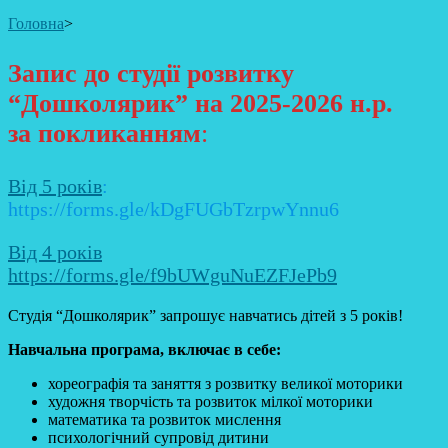
Головна
>
Запис до студії розвитку
“Дошколярик” на 2025-2026 н.р.
за покликанням
:
Від 5 років
:
https://forms.gle/kDgFUGbTzrpwYnnu6
Від 4 років
https://forms.gle/f9bUWguNuEZFJePb9
Студія “Дошколярик” запрошує навчатись дітей з 5 років!
Навчальна програма, включає в себе:
хореографія та заняття з розвитку великої моторики
художня творчість та розвиток мілкої моторики
математика та розвиток мислення
психологічний супровід дитини