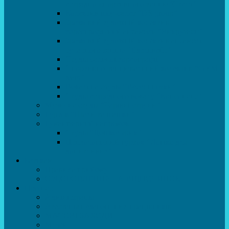
естрадно-спортивного танцю”Стелз”
Колектив шоу-балет “DS group”
Зразковий художній колектив
хореографічний ансамбль “Викрутаси”
Зразковий художній колектив ансамбль
сучасного танцю “Едельвейс”
Студія бальної хореографії
Спортивно-танцювальний колектив “GYM
team”
Вокальна студія “Веселі нотки”
Студія естрадного вокалу “Консонанс”
Музична студія “Чарівні струни”
Гурток “Шахи та шашки”
Гуманітарний напрямок
Студія “Дошколярик”
Психологічний гурток “Логіка для
допитливих”
Батькам
Правила прийому
ОЗДОРОВЛЕННЯ ТА ВІДПОЧИНОК
Про нас
Адміністрація
Атестація педагогічних працівників
МАСОВІ ЗАХОДИ
Музей