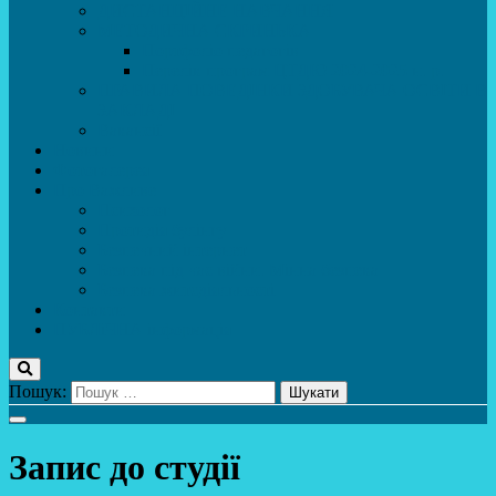
ДИСТАНЦІЙНЕ НАВЧАННЯ
МЕТОДИЧНА СКРИНЬКА
Портфоліо педагогів
Перелік програм ЦТДЮ 2024-2025 н. р.
ПРАВИЛА ПОВЕДІНКИ ЗДОБУВАЧА ОСВІТИ В
ЗАКЛАДІ
Вакансії
Новини
Фотогалерея
Про Важливе
Психолог
Протидія булінгу
Безпечний інтернет
Безпека під час війни. Мінна безпека
Безпека житєдіяльності
Контакти
ПУБЛіЧНА інформація
Пошук:
Запис до студії