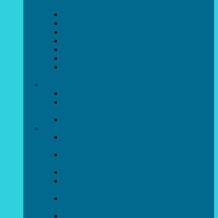
образотворчого мистецтва та дизайну
Гурток “Handmade”
Гурток “Швейна чарівниця”
Гурток “Художня кераміка”
Дизайн інтер’єру
АРТ-СТУДІЯ “ДИВОСВІТ”
Гурток креативне рукоділля “ФАНТАЗІЯ”
Акварельки. Гурток образотворчого
мистецтва
Театральний напрямок
Театральна студія «Art Space Melpomena»
Музично-театральний гурток
“ДИВОГРАЙЧИК”
Театральна студія “Окрилені”
Вокально-хореографічний напрямок
Народний художній колектив ансамбль
танцю “Вітамінчики”
Народний художній колектив ансамбль
естрадно-спортивного танцю”Стелз”
Колектив шоу-балет “DS group”
Зразковий художній колектив
хореографічний ансамбль “Викрутаси”
Зразковий художній колектив ансамбль
сучасного танцю “Едельвейс”
Студія бальної хореографії