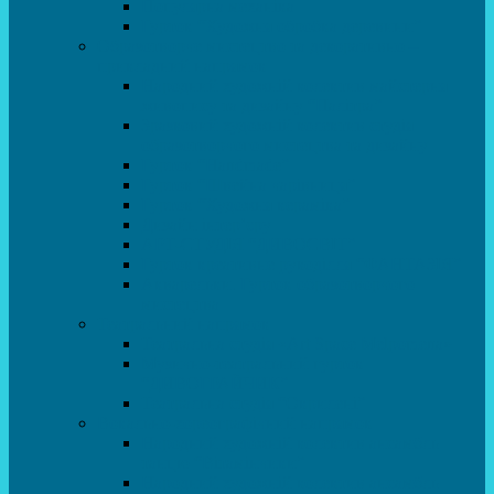
Популярна механіка
Гурток “Художня обробка деревини”
Образотворче мистецтво та декоративно –
прикладний напрямок
Народний художній колектив майстерня
живопису та дизайну “Палітра”
Зразковий художній колектив студія
образотворчого мистецтва та дизайну
Гурток “Handmade”
Гурток “Швейна чарівниця”
Гурток “Художня кераміка”
Дизайн інтер’єру
АРТ-СТУДІЯ “ДИВОСВІТ”
Гурток креативне рукоділля “ФАНТАЗІЯ”
Акварельки. Гурток образотворчого
мистецтва
Театральний напрямок
Театральна студія «Art Space Melpomena»
Музично-театральний гурток
“ДИВОГРАЙЧИК”
Театральна студія “Окрилені”
Вокально-хореографічний напрямок
Народний художній колектив ансамбль
танцю “Вітамінчики”
Народний художній колектив ансамбль