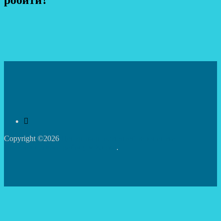
Copyright ©2026
Центр творчості дітей та юнацтва
Святошинського району м.Києва
.