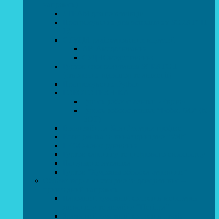
напрямок)
STEAM для початківців
Програмування для дошкільнят SCRATCH
JR
СТУДІЯ радіокерованих моделей
АВІАмоделювання
СУДНОмоделювання
Гурток програмування SCRATCH
(створення відеоігор та анімації)
Програмування Python
РОБОТОТЕХНІКА
Гурток робототехніки «Евріка»
Гурток робототехніки “Робот GO“ (M-
BOT)
Вебдизайн та Комп’ютерна графіка
Електроніка та винахідництво “Volt”
LEGO-конструювання
Гурток картингу та цифрового автоспорту
Популярна механіка
Гурток “Художня обробка деревини”
Образотворче мистецтво та декоративно –
прикладний напрямок
Народний художній колектив майстерня
живопису та дизайну “Палітра”
Зразковий художній колектив студія