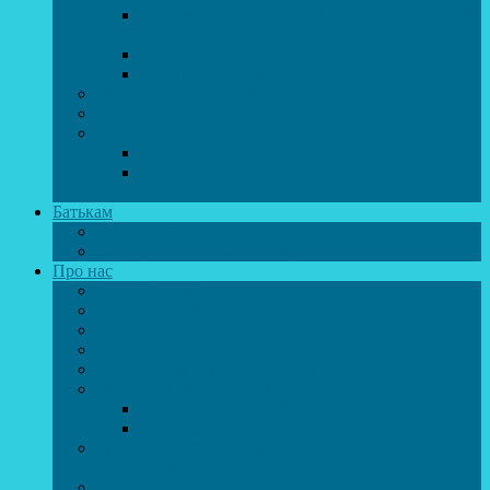
Спортивно-танцювальний колектив “GYM
team”
Вокальна студія “Веселі нотки”
Студія естрадного вокалу “Консонанс”
Музична студія “Чарівні струни”
Гурток “Шахи та шашки”
Гуманітарний напрямок
Студія “Дошколярик”
Психологічний гурток “Логіка для
допитливих”
Батькам
Правила прийому
ОЗДОРОВЛЕННЯ ТА ВІДПОЧИНОК
Про нас
Адміністрація
Атестація педагогічних працівників
МАСОВІ ЗАХОДИ
Музей
ДИСТАНЦІЙНЕ НАВЧАННЯ
МЕТОДИЧНА СКРИНЬКА
Портфоліо педагогів
Перелік програм ЦТДЮ 2024-2025 н. р.
ПРАВИЛА ПОВЕДІНКИ ЗДОБУВАЧА ОСВІТИ В
ЗАКЛАДІ
Вакансії