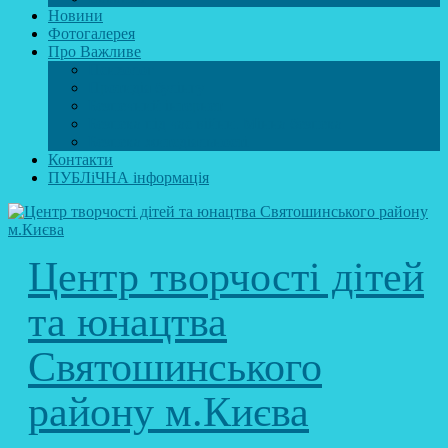
Новини
Фотогалерея
Про Важливе
Психолог
Протидія булінгу
Безпечний інтернет
Безпека під час війни. Мінна безпека
Безпека житєдіяльності
Контакти
ПУБЛіЧНА інформація
Центр творчості дітей
та юнацтва
Святошинського
району м.Києва