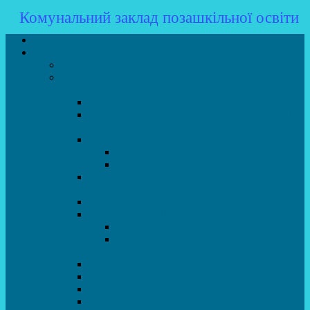
Комунальний заклад позашкільної освіти
Головна
Гуртки
Розклад
STEAM – лабораторія (науково – технічний
напрямок)
STEAM для початківців
Програмування для дошкільнят SCRATCH
JR
СТУДІЯ радіокерованих моделей
АВІАмоделювання
СУДНОмоделювання
Гурток програмування SCRATCH
(створення відеоігор та анімації)
Програмування Python
РОБОТОТЕХНІКА
Гурток робототехніки «Евріка»
Гурток робототехніки “Робот GO“ (M-
BOT)
Вебдизайн та Комп’ютерна графіка
Електроніка та винахідництво “Volt”
LEGO-конструювання
Гурток картингу та цифрового автоспорту