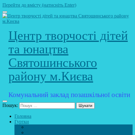
Перейти до вмісту (натисніть Enter)
Центр творчості дітей
та юнацтва
Святошинського
району м.Києва
Комунальний заклад позашкільної освіти
Пошук:
Головна
Гуртки
Розклад
STEAM – лабораторія (науково – технічний