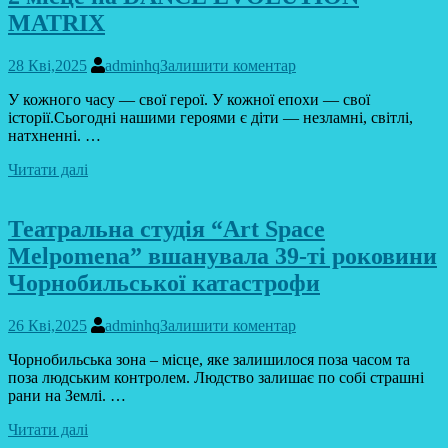
MATRIX
28 Кві,2025
adminhq
Залишити коментар
У кожного часу — свої герої. У кожної епохи — свої
історії.Сьогодні нашими героями є діти — незламні, світлі,
натхненні. …
Читати далі
Театральна студія “Art Space
Melpomena” вшанувала 39-ті роковини
Чорнобильської катастрофи
26 Кві,2025
adminhq
Залишити коментар
Чорнобильська зона – місце, яке залишилося поза часом та
поза людським контролем. Людство залишає по собі страшні
рани на Землі. …
Читати далі