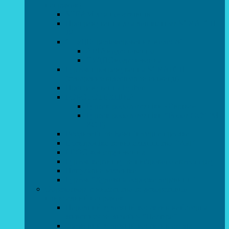
напрямок)
STEAM для початківців
Програмування для дошкільнят SCRATCH
JR
СТУДІЯ радіокерованих моделей
АВІАмоделювання
СУДНОмоделювання
Гурток програмування SCRATCH
(створення відеоігор та анімації)
Програмування Python
РОБОТОТЕХНІКА
Гурток робототехніки «Евріка»
Гурток робототехніки “Робот GO“ (M-
BOT)
Вебдизайн та Комп’ютерна графіка
Електроніка та винахідництво “Volt”
LEGO-конструювання
Гурток картингу та цифрового автоспорту
Популярна механіка
Гурток “Художня обробка деревини”
Образотворче мистецтво та декоративно –
прикладний напрямок
Народний художній колектив майстерня
живопису та дизайну “Палітра”
Зразковий художній колектив студія