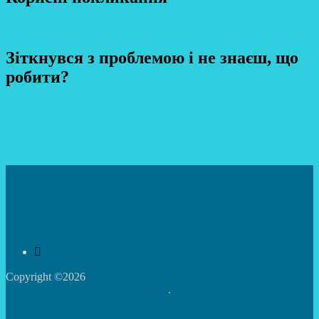
Зіткнувся з проблемою і не знаєш, що
робити?
Copyright ©2026
Центр творчості дітей та юнацтва
Святошинського району м.Києва
.