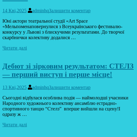
14 Кві,2025
adminhq
Залишити коментар
Юні актори театральної студії «Art Space
«Мельпоменаповернулися з Всеукраїнського фестивалю-
конкурсу у Львові з блискучими результатами. До творчої
скарбнички колективу додалися …
Читати далі
Дебют зі зірковим результатом: СТЕЛЗ
— перший виступ і перше місце!
13 Кві,2025
adminhq
Залишити коментар
Сьогодні відбулася особлива подія — наймолодші учасники
Народного художнього колективу ансамблю естрадно-
спортивного танцю “Стелз” вперше вийшли на сцену!І
одразу ж …
Читати далі