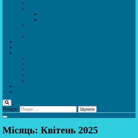
ДИСТАНЦІЙНЕ НАВЧАННЯ
МЕТОДИЧНА СКРИНЬКА
Портфоліо педагогів
Перелік програм ЦТДЮ 2024-2025 н. р.
ПРАВИЛА ПОВЕДІНКИ ЗДОБУВАЧА ОСВІТИ В
ЗАКЛАДІ
Вакансії
Новини
Фотогалерея
Про Важливе
Психолог
Протидія булінгу
Безпечний інтернет
Безпека під час війни. Мінна безпека
Безпека житєдіяльності
Контакти
ПУБЛіЧНА інформація
Пошук:
Місяць:
Квітень 2025