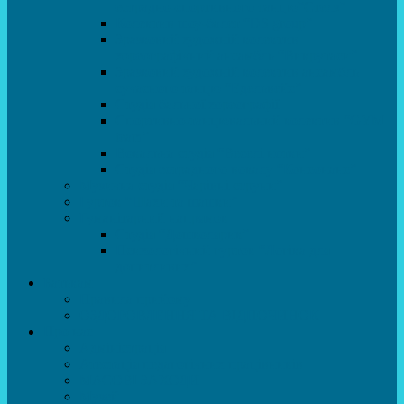
естрадно-спортивного танцю”Стелз”
Колектив шоу-балет “DS group”
Зразковий художній колектив
хореографічний ансамбль “Викрутаси”
Зразковий художній колектив ансамбль
сучасного танцю “Едельвейс”
Студія бальної хореографії
Спортивно-танцювальний колектив “GYM
team”
Вокальна студія “Веселі нотки”
Студія естрадного вокалу “Консонанс”
Музична студія “Чарівні струни”
Гурток “Шахи та шашки”
Гуманітарний напрямок
Студія “Дошколярик”
Психологічний гурток “Логіка для
допитливих”
Батькам
Правила прийому
ОЗДОРОВЛЕННЯ ТА ВІДПОЧИНОК
Про нас
Адміністрація
Атестація педагогічних працівників
МАСОВІ ЗАХОДИ
Музей