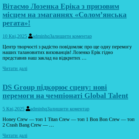
Вітаємо Лозенка Еріка з призовим
місцем на змаганнях «Солом’янська
регата»!
10 Кві,2025
adminhq
Залишити коментар
Центр творчості з радістю повідомляє про ще одну перемогу
наших талановитих вихованців! Лозенко Ерік гідно
представив наш заклад на відкритих …
Читати далі
DS Group підкорює сцену: нові
перемоги на чемпіонаті Global Talent
5 Кві,2025
adminhq
Залишити коментар
Honey Crew — топ 1 Titan Crew — топ 1 Bon Bon Crew — топ
2 Crash Bang Crew — …
Читати далі