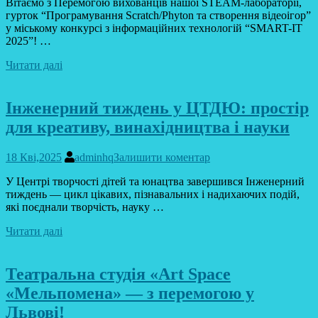
Вітаємо з Перемогою вихованців нашої STEAM-лабораторії,
гурток “Програмування Scratch/Phyton та створення відеоігор”
у міському конкурсі з інформаційних технологій “SMART-IT
2025”! …
Читати далі
Інженерний тиждень у ЦТДЮ: простір
для креативу, винахідництва і науки
18 Кві,2025
adminhq
Залишити коментар
У Центрі творчості дітей та юнацтва завершився Інженерний
тиждень — цикл цікавих, пізнавальних і надихаючих подій,
які поєднали творчість, науку …
Читати далі
Театральна студія «Art Space
«Мельпомена» — з перемогою у
Львові!