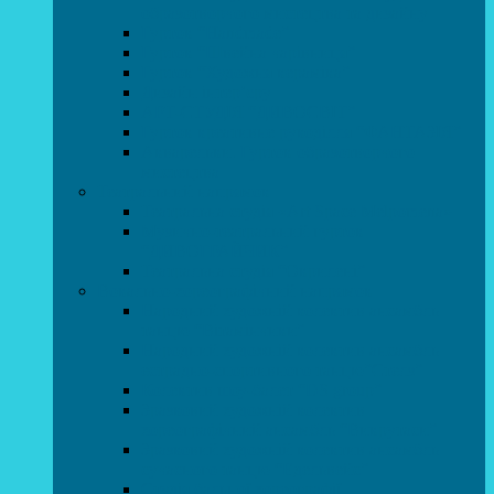
образотворчого мистецтва та дизайну
Гурток “Handmade”
Гурток “Швейна чарівниця”
Гурток “Художня кераміка”
Дизайн інтер’єру
АРТ-СТУДІЯ “ДИВОСВІТ”
Гурток креативне рукоділля “ФАНТАЗІЯ”
Акварельки. Гурток образотворчого
мистецтва
Театральний напрямок
Театральна студія «Art Space Melpomena»
Музично-театральний гурток
“ДИВОГРАЙЧИК”
Театральна студія “Окрилені”
Вокально-хореографічний напрямок
Народний художній колектив ансамбль
танцю “Вітамінчики”
Народний художній колектив ансамбль
естрадно-спортивного танцю”Стелз”
Колектив шоу-балет “DS group”
Зразковий художній колектив
хореографічний ансамбль “Викрутаси”
Зразковий художній колектив ансамбль
сучасного танцю “Едельвейс”
Студія бальної хореографії