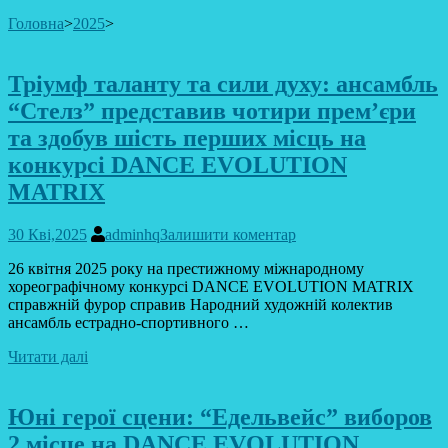
Головна
>
2025
>
Тріумф таланту та сили духу: ансамбль
“Стелз” представив чотири прем’єри
та здобув шість перших місць на
конкурсі DANCE EVOLUTION
MATRIX
30 Кві,2025
adminhq
Залишити коментар
26 квітня 2025 року на престижному міжнародному
хореографічному конкурсі DANCE EVOLUTION MATRIX
справжній фурор справив Народний художній колектив
ансамбль естрадно-спортивного …
Читати далі
Юні герої сцени: “Едельвейс” виборов
2 місце на DANCE EVOLUTION