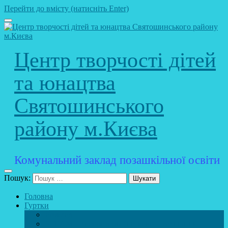
Перейти до вмісту (натисніть Enter)
Центр творчості дітей
та юнацтва
Святошинського
району м.Києва
Комунальний заклад позашкільної освіти
Пошук:
Головна
Гуртки
Розклад
STEAM – лабораторія (науково – технічний