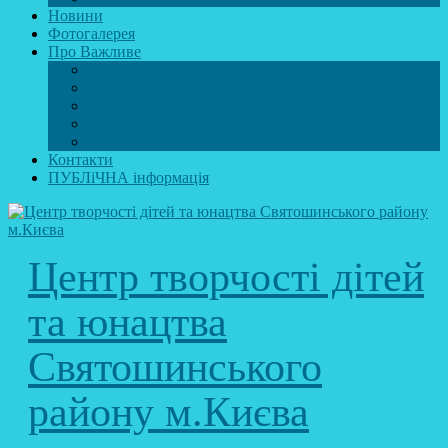
Новини
Фотогалерея
Про Важливе
Психолог
Протидія булінгу
Безпечний інтернет
Безпека під час війни. Мінна безпека
Безпека житєдіяльності
Контакти
ПУБЛіЧНА інформація
Центр творчості дітей
та юнацтва
Святошинського
району м.Києва