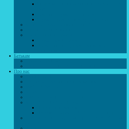
Спортивно-танцювальний колектив “GYM
team”
Вокальна студія “Веселі нотки”
Студія естрадного вокалу “Консонанс”
Музична студія “Чарівні струни”
Гурток “Шахи та шашки”
Гуманітарний напрямок
Студія “Дошколярик”
Психологічний гурток “Логіка для
допитливих”
Батькам
Правила прийому
ОЗДОРОВЛЕННЯ ТА ВІДПОЧИНОК
Про нас
Адміністрація
Атестація педагогічних працівників
МАСОВІ ЗАХОДИ
Музей
ДИСТАНЦІЙНЕ НАВЧАННЯ
МЕТОДИЧНА СКРИНЬКА
Портфоліо педагогів
Перелік програм ЦТДЮ 2024-2025 н. р.
ПРАВИЛА ПОВЕДІНКИ ЗДОБУВАЧА ОСВІТИ В
ЗАКЛАДІ
Вакансії