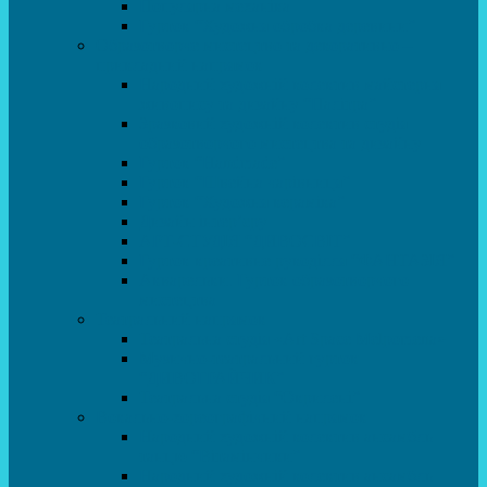
Популярна механіка
Гурток “Художня обробка деревини”
Образотворче мистецтво та декоративно –
прикладний напрямок
Народний художній колектив майстерня
живопису та дизайну “Палітра”
Зразковий художній колектив студія
образотворчого мистецтва та дизайну
Гурток “Handmade”
Гурток “Швейна чарівниця”
Гурток “Художня кераміка”
Дизайн інтер’єру
АРТ-СТУДІЯ “ДИВОСВІТ”
Гурток креативне рукоділля “ФАНТАЗІЯ”
Акварельки. Гурток образотворчого
мистецтва
Театральний напрямок
Театральна студія «Art Space Melpomena»
Музично-театральний гурток
“ДИВОГРАЙЧИК”
Театральна студія “Окрилені”
Вокально-хореографічний напрямок
Народний художній колектив ансамбль
танцю “Вітамінчики”
Народний художній колектив ансамбль