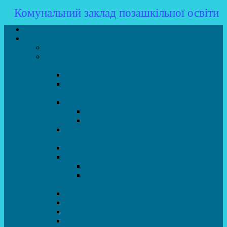
Комунальний заклад позашкільної освіти
Головна
Гуртки
Розклад
STEAM – лабораторія (науково – технічний
напрямок)
STEAM для початківців
Програмування для дошкільнят SCRATCH
JR
СТУДІЯ радіокерованих моделей
АВІАмоделювання
СУДНОмоделювання
Гурток програмування SCRATCH
(створення відеоігор та анімації)
Програмування Python
РОБОТОТЕХНІКА
Гурток робототехніки «Евріка»
Гурток робототехніки “Робот GO“ (M-
BOT)
Вебдизайн та Комп’ютерна графіка
Електроніка та винахідництво “Volt”
LEGO-конструювання
Гурток картингу та цифрового автоспорту