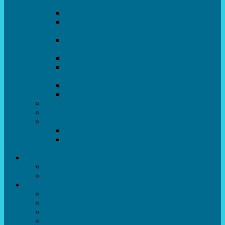
естрадно-спортивного танцю”Стелз”
Колектив шоу-балет “DS group”
Зразковий художній колектив
хореографічний ансамбль “Викрутаси”
Зразковий художній колектив ансамбль
сучасного танцю “Едельвейс”
Студія бальної хореографії
Спортивно-танцювальний колектив “GYM
team”
Вокальна студія “Веселі нотки”
Студія естрадного вокалу “Консонанс”
Музична студія “Чарівні струни”
Гурток “Шахи та шашки”
Гуманітарний напрямок
Студія “Дошколярик”
Психологічний гурток “Логіка для
допитливих”
Батькам
Правила прийому
ОЗДОРОВЛЕННЯ ТА ВІДПОЧИНОК
Про нас
Адміністрація
Атестація педагогічних працівників
МАСОВІ ЗАХОДИ
Музей