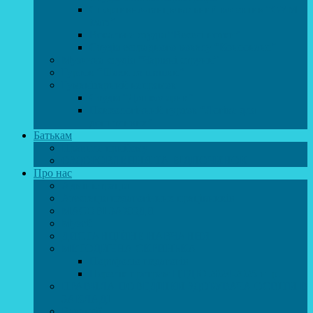
Спортивно-танцювальний колектив “GYM
team”
Вокальна студія “Веселі нотки”
Студія естрадного вокалу “Консонанс”
Музична студія “Чарівні струни”
Гурток “Шахи та шашки”
Гуманітарний напрямок
Студія “Дошколярик”
Психологічний гурток “Логіка для
допитливих”
Батькам
Правила прийому
ОЗДОРОВЛЕННЯ ТА ВІДПОЧИНОК
Про нас
Адміністрація
Атестація педагогічних працівників
МАСОВІ ЗАХОДИ
Музей
ДИСТАНЦІЙНЕ НАВЧАННЯ
МЕТОДИЧНА СКРИНЬКА
Портфоліо педагогів
Перелік програм ЦТДЮ 2024-2025 н. р.
ПРАВИЛА ПОВЕДІНКИ ЗДОБУВАЧА ОСВІТИ В
ЗАКЛАДІ
Вакансії