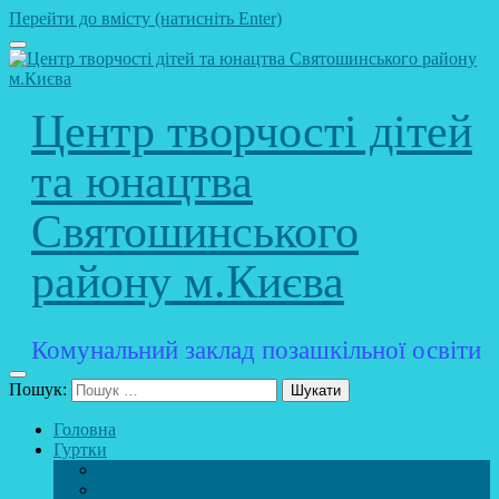
Перейти до вмісту (натисніть Enter)
Центр творчості дітей
та юнацтва
Святошинського
району м.Києва
Комунальний заклад позашкільної освіти
Пошук:
Головна
Гуртки
Розклад
STEAM – лабораторія (науково – технічний