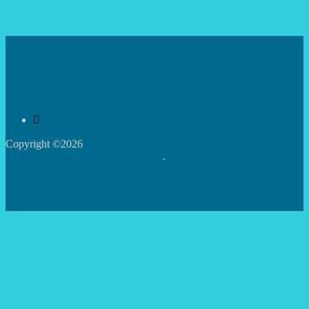
Copyright ©2026
Центр творчості дітей та юнацтва
Святошинського району м.Києва
.