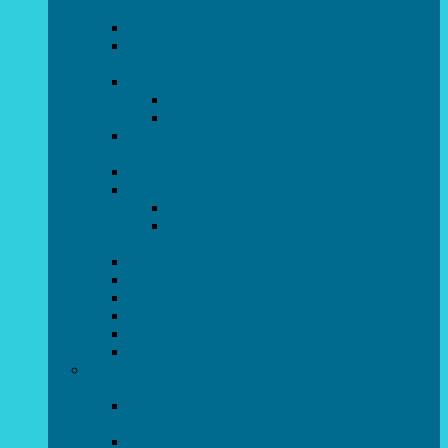
напрямок)
STEAM для початківців
Програмування для дошкільнят SCRATCH
JR
СТУДІЯ радіокерованих моделей
АВІАмоделювання
СУДНОмоделювання
Гурток програмування SCRATCH
(створення відеоігор та анімації)
Програмування Python
РОБОТОТЕХНІКА
Гурток робототехніки «Евріка»
Гурток робототехніки “Робот GO“ (M-
BOT)
Вебдизайн та Комп’ютерна графіка
Електроніка та винахідництво “Volt”
LEGO-конструювання
Гурток картингу та цифрового автоспорту
Популярна механіка
Гурток “Художня обробка деревини”
Образотворче мистецтво та декоративно –
прикладний напрямок
Народний художній колектив майстерня
живопису та дизайну “Палітра”
Зразковий художній колектив студія