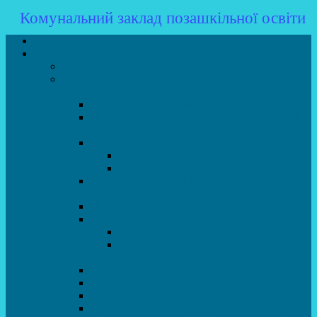
Комунальний заклад позашкільної освіти
Головна
Гуртки
Розклад
STEAM – лабораторія (науково – технічний
напрямок)
STEAM для початківців
Програмування для дошкільнят SCRATCH
JR
СТУДІЯ радіокерованих моделей
АВІАмоделювання
СУДНОмоделювання
Гурток програмування SCRATCH
(створення відеоігор та анімації)
Програмування Python
РОБОТОТЕХНІКА
Гурток робототехніки «Евріка»
Гурток робототехніки “Робот GO“ (M-
BOT)
Вебдизайн та Комп’ютерна графіка
Електроніка та винахідництво “Volt”
LEGO-конструювання
Гурток картингу та цифрового автоспорту