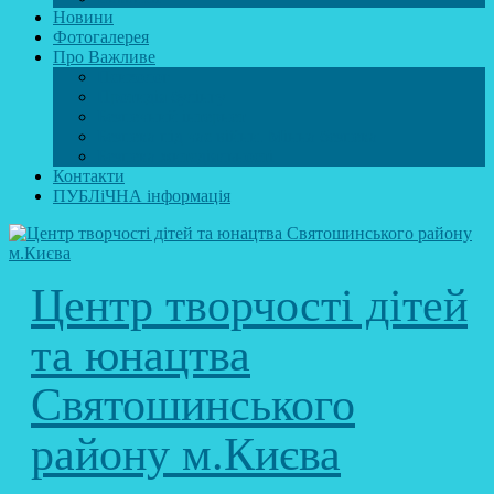
Новини
Фотогалерея
Про Важливе
Психолог
Протидія булінгу
Безпечний інтернет
Безпека під час війни. Мінна безпека
Безпека житєдіяльності
Контакти
ПУБЛіЧНА інформація
Центр творчості дітей
та юнацтва
Святошинського
району м.Києва