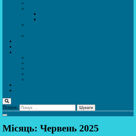
ДИСТАНЦІЙНЕ НАВЧАННЯ
МЕТОДИЧНА СКРИНЬКА
Портфоліо педагогів
Перелік програм ЦТДЮ 2024-2025 н. р.
ПРАВИЛА ПОВЕДІНКИ ЗДОБУВАЧА ОСВІТИ В
ЗАКЛАДІ
Вакансії
Новини
Фотогалерея
Про Важливе
Психолог
Протидія булінгу
Безпечний інтернет
Безпека під час війни. Мінна безпека
Безпека житєдіяльності
Контакти
ПУБЛіЧНА інформація
Пошук:
Місяць:
Червень 2025