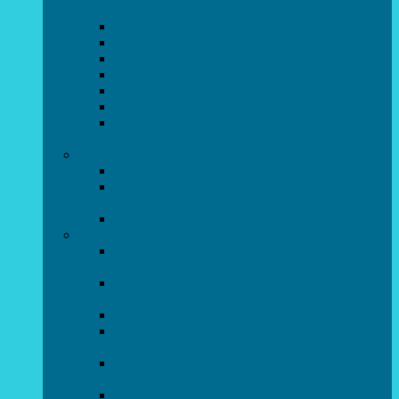
образотворчого мистецтва та дизайну
Гурток “Handmade”
Гурток “Швейна чарівниця”
Гурток “Художня кераміка”
Дизайн інтер’єру
АРТ-СТУДІЯ “ДИВОСВІТ”
Гурток креативне рукоділля “ФАНТАЗІЯ”
Акварельки. Гурток образотворчого
мистецтва
Театральний напрямок
Театральна студія «Art Space Melpomena»
Музично-театральний гурток
“ДИВОГРАЙЧИК”
Театральна студія “Окрилені”
Вокально-хореографічний напрямок
Народний художній колектив ансамбль
танцю “Вітамінчики”
Народний художній колектив ансамбль
естрадно-спортивного танцю”Стелз”
Колектив шоу-балет “DS group”
Зразковий художній колектив
хореографічний ансамбль “Викрутаси”
Зразковий художній колектив ансамбль
сучасного танцю “Едельвейс”
Студія бальної хореографії