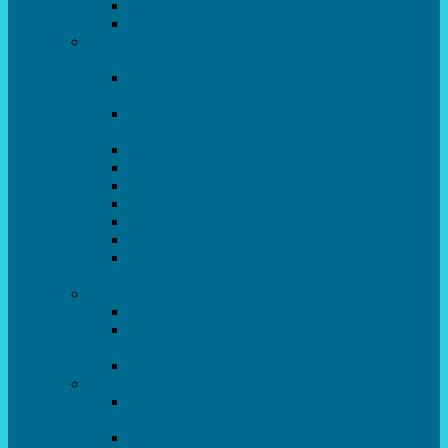
Популярна механіка
Гурток “Художня обробка деревини”
Образотворче мистецтво та декоративно –
прикладний напрямок
Народний художній колектив майстерня
живопису та дизайну “Палітра”
Зразковий художній колектив студія
образотворчого мистецтва та дизайну
Гурток “Handmade”
Гурток “Швейна чарівниця”
Гурток “Художня кераміка”
Дизайн інтер’єру
АРТ-СТУДІЯ “ДИВОСВІТ”
Гурток креативне рукоділля “ФАНТАЗІЯ”
Акварельки. Гурток образотворчого
мистецтва
Театральний напрямок
Театральна студія «Art Space Melpomena»
Музично-театральний гурток
“ДИВОГРАЙЧИК”
Театральна студія “Окрилені”
Вокально-хореографічний напрямок
Народний художній колектив ансамбль
танцю “Вітамінчики”
Народний художній колектив ансамбль