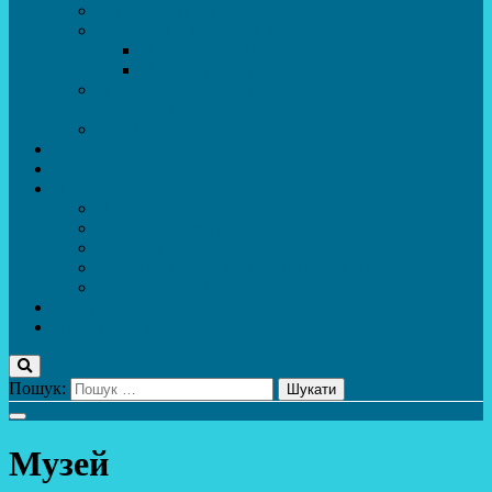
ДИСТАНЦІЙНЕ НАВЧАННЯ
МЕТОДИЧНА СКРИНЬКА
Портфоліо педагогів
Перелік програм ЦТДЮ 2024-2025 н. р.
ПРАВИЛА ПОВЕДІНКИ ЗДОБУВАЧА ОСВІТИ В
ЗАКЛАДІ
Вакансії
Новини
Фотогалерея
Про Важливе
Психолог
Протидія булінгу
Безпечний інтернет
Безпека під час війни. Мінна безпека
Безпека житєдіяльності
Контакти
ПУБЛіЧНА інформація
Пошук:
Музей