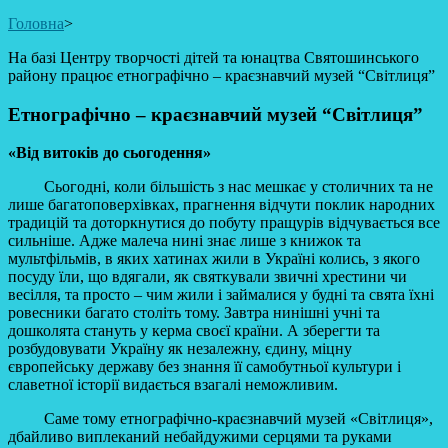
Головна
>
На базі Центру творчості дітей та юнацтва Святошинського
району працює етнографічно – краєзнавчий музей “Світлиця”
Етнографічно – краєзнавчий музей “Світлиця”
«Від витоків до сьогодення»
Сьогодні, коли більшість з нас мешкає у столичних та не
лише багатоповерхівках, прагнення відчути поклик народних
традицій та доторкнутися до побуту пращурів відчувається все
сильніше. Адже малеча нині знає лише з книжок та
мультфільмів, в яких хатинах жили в Україні колись, з якого
посуду їли, що вдягали, як святкували звичні хрестини чи
весілля, та просто – чим жили і займалися у будні та свята їхні
ровесники багато століть тому. Завтра нинішні учні та
дошколята стануть у керма своєї країни. А зберегти та
розбудовувати Україну як незалежну, єдину, міцну
європейську державу без знання її самобутньої культури і
славетної історії видається взагалі неможливим.
Саме тому етнографічно-краєзнавчий музей «Світлиця»,
дбайливо виплеканий небайдужими серцями та руками