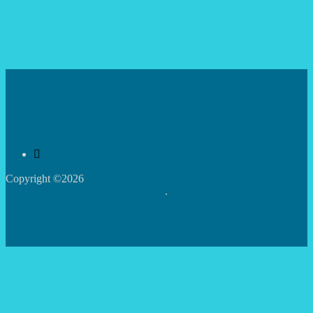
Copyright ©2026
Центр творчості дітей та юнацтва
Святошинського району м.Києва
.