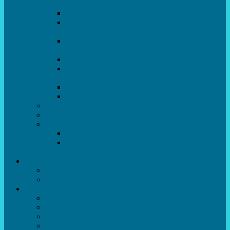
естрадно-спортивного танцю”Стелз”
Колектив шоу-балет “DS group”
Зразковий художній колектив
хореографічний ансамбль “Викрутаси”
Зразковий художній колектив ансамбль
сучасного танцю “Едельвейс”
Студія бальної хореографії
Спортивно-танцювальний колектив “GYM
team”
Вокальна студія “Веселі нотки”
Студія естрадного вокалу “Консонанс”
Музична студія “Чарівні струни”
Гурток “Шахи та шашки”
Гуманітарний напрямок
Студія “Дошколярик”
Психологічний гурток “Логіка для
допитливих”
Батькам
Правила прийому
ОЗДОРОВЛЕННЯ ТА ВІДПОЧИНОК
Про нас
Адміністрація
Атестація педагогічних працівників
МАСОВІ ЗАХОДИ
Музей