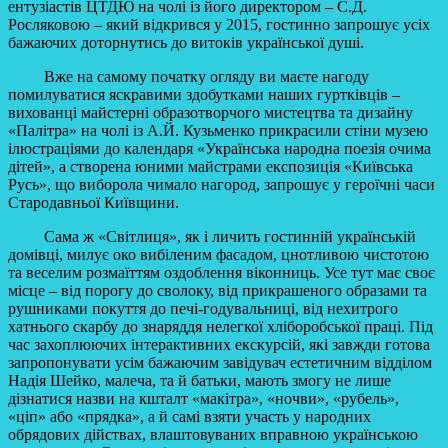
ентузіастів ЦТДЮ на чолі із його директором – С.Д.
Росляковою – який відкрився у 2015, гостинно запрошує усіх
бажаючих доторнутись до витоків української душі.
Вже на самому початку огляду ви маєте нагоду
помилуватися яскравими здобутками наших гуртківців –
вихованці майстерні образотворчого мистецтва та дизайну
«Палітра» на чолі із А.Й. Кузьменко прикрасили стіни музею
ілюстраціями до календаря «Українська народна поезія очима
дітей», а створена юними майстрами експозиція «Київська
Русь», що виборола чимало нагород, запрошує у героїчні часи
Стародавньої Київщини.
Сама ж «Світлиця», як і личить гостинній українській
домівці, милує око вибіленим фасадом, цнотливою чистотою
та веселим розмаїттям оздоблення віконниць. Усе тут має своє
місце – від порогу до сволоку, від прикрашеного образами та
рушниками покуття до печі-годувальниці, від нехитрого
хатнього скарбу до знаряддя нелегкої хліборобської праці. Під
час захоплюючих інтерактивних екскурсій, які завжди готова
запропонувати усім бажаючим завідувач естетичним відділом
Надія Шейко, малеча, та й батьки, мають змогу не лише
дізнатися назви на кшталт «макітра», «ночви», «рубель»,
«ціп» або «прядка», а й самі взяти участь у народних
обрядових дійствах, влаштовуваних вправною українською