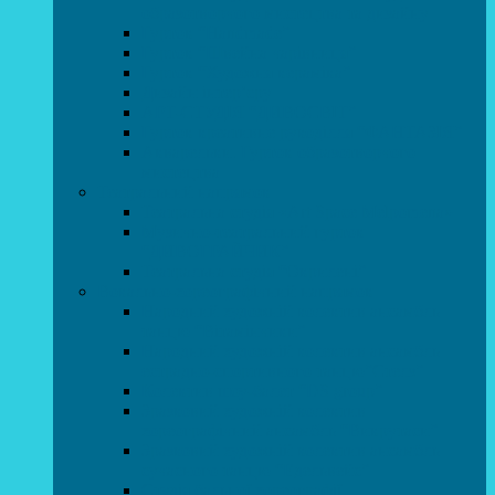
образотворчого мистецтва та дизайну
Гурток “Handmade”
Гурток “Швейна чарівниця”
Гурток “Художня кераміка”
Дизайн інтер’єру
АРТ-СТУДІЯ “ДИВОСВІТ”
Гурток креативне рукоділля “ФАНТАЗІЯ”
Акварельки. Гурток образотворчого
мистецтва
Театральний напрямок
Театральна студія «Art Space Melpomena»
Музично-театральний гурток
“ДИВОГРАЙЧИК”
Театральна студія “Окрилені”
Вокально-хореографічний напрямок
Народний художній колектив ансамбль
танцю “Вітамінчики”
Народний художній колектив ансамбль
естрадно-спортивного танцю”Стелз”
Колектив шоу-балет “DS group”
Зразковий художній колектив
хореографічний ансамбль “Викрутаси”
Зразковий художній колектив ансамбль
сучасного танцю “Едельвейс”
Студія бальної хореографії