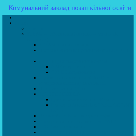
Комунальний заклад позашкільної освіти
Головна
Гуртки
Розклад
STEAM – лабораторія (науково – технічний
напрямок)
STEAM для початківців
Програмування для дошкільнят SCRATCH
JR
СТУДІЯ радіокерованих моделей
АВІАмоделювання
СУДНОмоделювання
Гурток програмування SCRATCH
(створення відеоігор та анімації)
Програмування Python
РОБОТОТЕХНІКА
Гурток робототехніки «Евріка»
Гурток робототехніки “Робот GO“ (M-
BOT)
Вебдизайн та Комп’ютерна графіка
Електроніка та винахідництво “Volt”
LEGO-конструювання
Гурток картингу та цифрового автоспорту