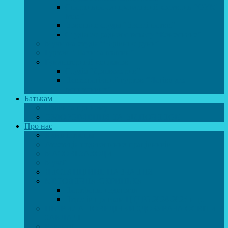
Спортивно-танцювальний колектив “GYM
team”
Вокальна студія “Веселі нотки”
Студія естрадного вокалу “Консонанс”
Музична студія “Чарівні струни”
Гурток “Шахи та шашки”
Гуманітарний напрямок
Студія “Дошколярик”
Психологічний гурток “Логіка для
допитливих”
Батькам
Правила прийому
ОЗДОРОВЛЕННЯ ТА ВІДПОЧИНОК
Про нас
Адміністрація
Атестація педагогічних працівників
МАСОВІ ЗАХОДИ
Музей
ДИСТАНЦІЙНЕ НАВЧАННЯ
МЕТОДИЧНА СКРИНЬКА
Портфоліо педагогів
Перелік програм ЦТДЮ 2024-2025 н. р.
ПРАВИЛА ПОВЕДІНКИ ЗДОБУВАЧА ОСВІТИ В
ЗАКЛАДІ
Вакансії