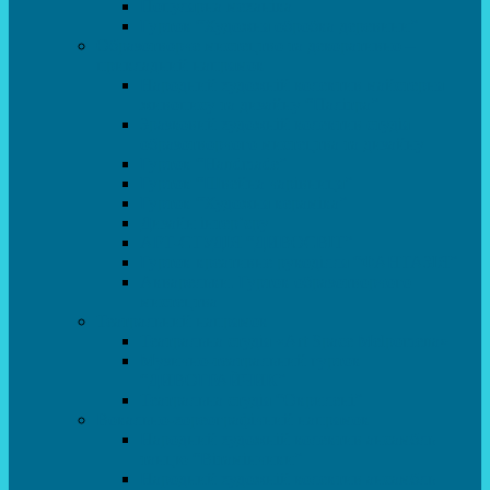
Популярна механіка
Гурток “Художня обробка деревини”
Образотворче мистецтво та декоративно –
прикладний напрямок
Народний художній колектив майстерня
живопису та дизайну “Палітра”
Зразковий художній колектив студія
образотворчого мистецтва та дизайну
Гурток “Handmade”
Гурток “Швейна чарівниця”
Гурток “Художня кераміка”
Дизайн інтер’єру
АРТ-СТУДІЯ “ДИВОСВІТ”
Гурток креативне рукоділля “ФАНТАЗІЯ”
Акварельки. Гурток образотворчого
мистецтва
Театральний напрямок
Театральна студія «Art Space Melpomena»
Музично-театральний гурток
“ДИВОГРАЙЧИК”
Театральна студія “Окрилені”
Вокально-хореографічний напрямок
Народний художній колектив ансамбль
танцю “Вітамінчики”
Народний художній колектив ансамбль