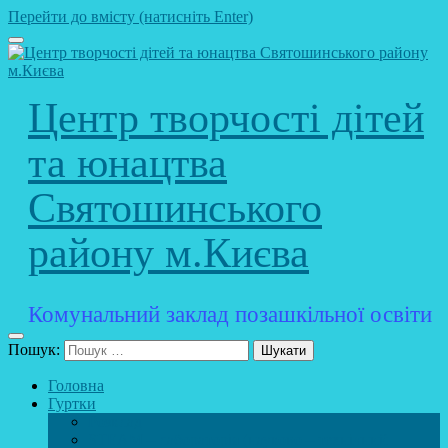
Перейти до вмісту (натисніть Enter)
Центр творчості дітей
та юнацтва
Святошинського
району м.Києва
Комунальний заклад позашкільної освіти
Пошук:
Головна
Гуртки
Розклад
STEAM – лабораторія (науково – технічний