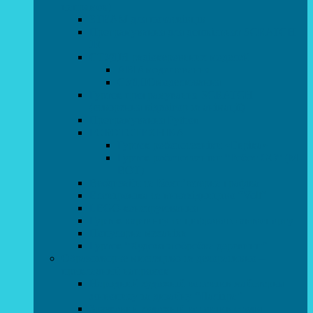
напрямок)
STEAM для початківців
Програмування для дошкільнят SCRATCH
JR
СТУДІЯ радіокерованих моделей
АВІАмоделювання
СУДНОмоделювання
Гурток програмування SCRATCH
(створення відеоігор та анімації)
Програмування Python
РОБОТОТЕХНІКА
Гурток робототехніки «Евріка»
Гурток робототехніки “Робот GO“ (M-
BOT)
Вебдизайн та Комп’ютерна графіка
Електроніка та винахідництво “Volt”
LEGO-конструювання
Гурток картингу та цифрового автоспорту
Популярна механіка
Гурток “Художня обробка деревини”
Образотворче мистецтво та декоративно –
прикладний напрямок
Народний художній колектив майстерня
живопису та дизайну “Палітра”
Зразковий художній колектив студія