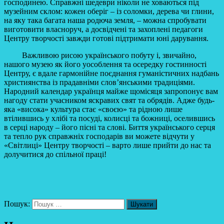
господинею. Справжні шедеври ніколи не ховаються під
музейним склом: кожен оберіг – із соломки, дерева чи глини,
на яку така багата наша родюча земля, – можна спробувати
виготовити власноруч, а досвідчені та захоплені педагоги
Центру творчості завжди готові підтримати юні дарування.
Важливою рисою українського побуту і, звичайно,
нашого музею як його уособлення та осередку гостинності
Центру, є вдале гармонійне поєднання гуманістичних надбань
християнства із прадавніми слов’янськими традиціями.
Народний календар українця майже щомісяця запропонує вам
нагоду стати учасником яскравих свят та обрядів. Адже будь-
яка «висока» культура стає «своєю» та рідною лише
втілившись у хлібі та посуді, колисці та божниці, оселившись
в серці народу – його пісні та слові. Биття українського серця
та тепло рук справжніх господарів ви можете відчути у
«Світлиці» Центру творчості – варто лише прийти до нас та
долучитися до спільної праці!
Пошук: