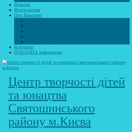
Новини
Фотогалерея
Про Важливе
Психолог
Протидія булінгу
Безпечний інтернет
Безпека під час війни. Мінна безпека
Безпека житєдіяльності
Контакти
ПУБЛіЧНА інформація
Центр творчості дітей
та юнацтва
Святошинського
району м.Києва