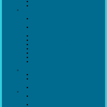
Популярна механіка
Гурток “Художня обробка деревини”
Образотворче мистецтво та декоративно –
прикладний напрямок
Народний художній колектив майстерня
живопису та дизайну “Палітра”
Зразковий художній колектив студія
образотворчого мистецтва та дизайну
Гурток “Handmade”
Гурток “Швейна чарівниця”
Гурток “Художня кераміка”
Дизайн інтер’єру
АРТ-СТУДІЯ “ДИВОСВІТ”
Гурток креативне рукоділля “ФАНТАЗІЯ”
Акварельки. Гурток образотворчого
мистецтва
Театральний напрямок
Театральна студія «Art Space Melpomena»
Музично-театральний гурток
“ДИВОГРАЙЧИК”
Театральна студія “Окрилені”
Вокально-хореографічний напрямок
Народний художній колектив ансамбль
танцю “Вітамінчики”
Народний художній колектив ансамбль