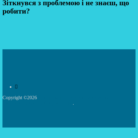
Зіткнувся з проблемою і не знаєш, що
робити?
Copyright ©2026
Центр творчості дітей та юнацтва
Святошинського району м.Києва
.