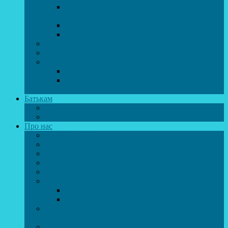
Спортивно-танцювальний колектив “GYM
team”
Вокальна студія “Веселі нотки”
Студія естрадного вокалу “Консонанс”
Музична студія “Чарівні струни”
Гурток “Шахи та шашки”
Гуманітарний напрямок
Студія “Дошколярик”
Психологічний гурток “Логіка для
допитливих”
Батькам
Правила прийому
ОЗДОРОВЛЕННЯ ТА ВІДПОЧИНОК
Про нас
Адміністрація
Атестація педагогічних працівників
МАСОВІ ЗАХОДИ
Музей
ДИСТАНЦІЙНЕ НАВЧАННЯ
МЕТОДИЧНА СКРИНЬКА
Портфоліо педагогів
Перелік програм ЦТДЮ 2024-2025 н. р.
ПРАВИЛА ПОВЕДІНКИ ЗДОБУВАЧА ОСВІТИ В
ЗАКЛАДІ
Вакансії