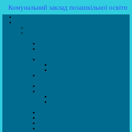
Комунальний заклад позашкільної освіти
Головна
Гуртки
Розклад
STEAM – лабораторія (науково – технічний
напрямок)
STEAM для початківців
Програмування для дошкільнят SCRATCH
JR
СТУДІЯ радіокерованих моделей
АВІАмоделювання
СУДНОмоделювання
Гурток програмування SCRATCH
(створення відеоігор та анімації)
Програмування Python
РОБОТОТЕХНІКА
Гурток робототехніки «Евріка»
Гурток робототехніки “Робот GO“ (M-
BOT)
Вебдизайн та Комп’ютерна графіка
Електроніка та винахідництво “Volt”
LEGO-конструювання
Гурток картингу та цифрового автоспорту