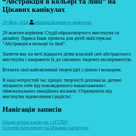
“Абстракція в кольорі та лінії” на
Цікавих канікулах
29 Жов,2024
adminhq
Залишити коментар
29 жовтня керівник Студії образотворчого мистецтва та
дизайну Лариса Ізаак провела для дітей майстерклас
“Абстракція в кольорі та лінії”.
Заняття має на меті відкрити дітям власний світ абстрактного
мистецтва і направити їх до сміливих творчих експериментів.
Втілити свої найсміливіші творчі ідеї з лінією і кольором.
В наш непростий час процес творчості допомагає дитині
звільнити себе від повсякденного навантаження і
обмежувальних емоційних впливів. Отримувати від
мистецтва задоволення і радість!
Навігація записів
Цікаві осінні канікули з ЦТДЮ
Осінній натюрморт на Цікавих канікулах