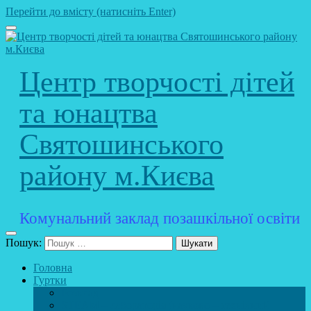
Перейти до вмісту (натисніть Enter)
Центр творчості дітей
та юнацтва
Святошинського
району м.Києва
Комунальний заклад позашкільної освіти
Пошук:
Головна
Гуртки
Розклад
STEAM – лабораторія (науково – технічний