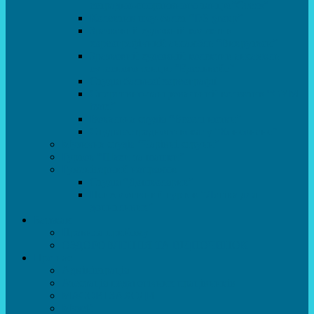
естрадно-спортивного танцю”Стелз”
Колектив шоу-балет “DS group”
Зразковий художній колектив
хореографічний ансамбль “Викрутаси”
Зразковий художній колектив ансамбль
сучасного танцю “Едельвейс”
Студія бальної хореографії
Спортивно-танцювальний колектив “GYM
team”
Вокальна студія “Веселі нотки”
Студія естрадного вокалу “Консонанс”
Музична студія “Чарівні струни”
Гурток “Шахи та шашки”
Гуманітарний напрямок
Студія “Дошколярик”
Психологічний гурток “Логіка для
допитливих”
Батькам
Правила прийому
ОЗДОРОВЛЕННЯ ТА ВІДПОЧИНОК
Про нас
Адміністрація
Атестація педагогічних працівників
МАСОВІ ЗАХОДИ
Музей