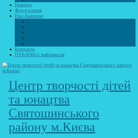
Новини
Фотогалерея
Про Важливе
Психолог
Протидія булінгу
Безпечний інтернет
Безпека під час війни. Мінна безпека
Безпека житєдіяльності
Контакти
ПУБЛіЧНА інформація
Центр творчості дітей
та юнацтва
Святошинського
району м.Києва