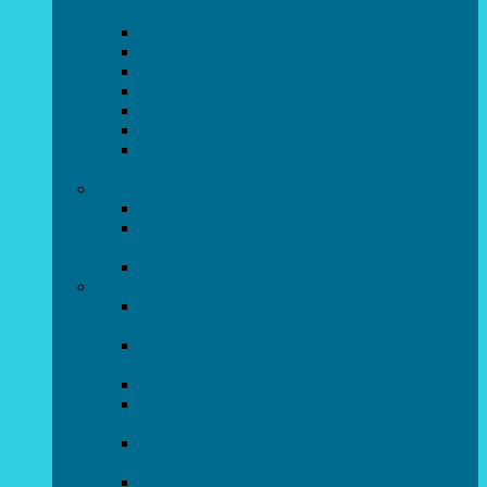
образотворчого мистецтва та дизайну
Гурток “Handmade”
Гурток “Швейна чарівниця”
Гурток “Художня кераміка”
Дизайн інтер’єру
АРТ-СТУДІЯ “ДИВОСВІТ”
Гурток креативне рукоділля “ФАНТАЗІЯ”
Акварельки. Гурток образотворчого
мистецтва
Театральний напрямок
Театральна студія «Art Space Melpomena»
Музично-театральний гурток
“ДИВОГРАЙЧИК”
Театральна студія “Окрилені”
Вокально-хореографічний напрямок
Народний художній колектив ансамбль
танцю “Вітамінчики”
Народний художній колектив ансамбль
естрадно-спортивного танцю”Стелз”
Колектив шоу-балет “DS group”
Зразковий художній колектив
хореографічний ансамбль “Викрутаси”
Зразковий художній колектив ансамбль
сучасного танцю “Едельвейс”
Студія бальної хореографії