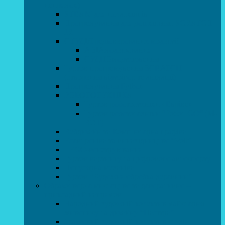
напрямок)
STEAM для початківців
Програмування для дошкільнят SCRATCH
JR
СТУДІЯ радіокерованих моделей
АВІАмоделювання
СУДНОмоделювання
Гурток програмування SCRATCH
(створення відеоігор та анімації)
Програмування Python
РОБОТОТЕХНІКА
Гурток робототехніки «Евріка»
Гурток робототехніки “Робот GO“ (M-
BOT)
Вебдизайн та Комп’ютерна графіка
Електроніка та винахідництво “Volt”
LEGO-конструювання
Гурток картингу та цифрового автоспорту
Популярна механіка
Гурток “Художня обробка деревини”
Образотворче мистецтво та декоративно –
прикладний напрямок
Народний художній колектив майстерня
живопису та дизайну “Палітра”
Зразковий художній колектив студія