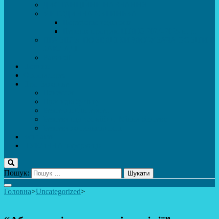
ДИСТАНЦІЙНЕ НАВЧАННЯ
МЕТОДИЧНА СКРИНЬКА
Портфоліо педагогів
Перелік програм ЦТДЮ 2024-2025 н. р.
ПРАВИЛА ПОВЕДІНКИ ЗДОБУВАЧА ОСВІТИ В
ЗАКЛАДІ
Вакансії
Новини
Фотогалерея
Про Важливе
Психолог
Протидія булінгу
Безпечний інтернет
Безпека під час війни. Мінна безпека
Безпека житєдіяльності
Контакти
ПУБЛіЧНА інформація
Пошук:
Головна
>
Uncategorized
>