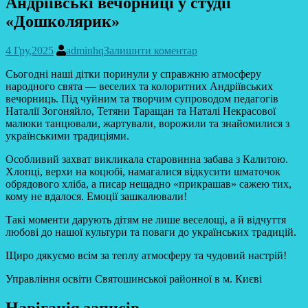
Андріївські вечорниці у студії
«Дошколярик»
4 Гру,2025
adminhq
Залишити коментар
Сьогодні наші дітки поринули у справжню атмосферу
народного свята — веселих та колоритних Андріївських
вечорниць. Під чуйним та творчим супроводом педагогів
Наталії Зогоняйло, Тетяни Таращан та Наталі Некрасової
малюки танцювали, жартували, ворожили та знайомилися з
українськими традиціями.
Особливий захват викликала старовинна забава з Калитою.
Хлопці, верхи на коцюбі, намагалися відкусити шматочок
обрядового хліба, а писар нещадно «прикрашав» сажею тих,
кому не вдалося. Емоції зашкалювали!
Такі моменти дарують дітям не лише веселощі, а й відчуття
любові до нашої культури та поваги до українських традицій.
Щиро дякуємо всім за теплу атмосферу та чудовий настрій!
Управління освіти Святошинської районної в м. Києві
Навігація записів