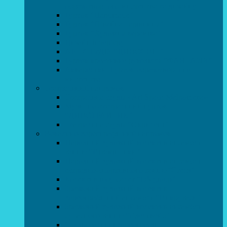
образотворчого мистецтва та дизайну
Гурток “Handmade”
Гурток “Швейна чарівниця”
Гурток “Художня кераміка”
Дизайн інтер’єру
АРТ-СТУДІЯ “ДИВОСВІТ”
Гурток креативне рукоділля “ФАНТАЗІЯ”
Акварельки. Гурток образотворчого
мистецтва
Театральний напрямок
Театральна студія «Art Space Melpomena»
Музично-театральний гурток
“ДИВОГРАЙЧИК”
Театральна студія “Окрилені”
Вокально-хореографічний напрямок
Народний художній колектив ансамбль
танцю “Вітамінчики”
Народний художній колектив ансамбль
естрадно-спортивного танцю”Стелз”
Колектив шоу-балет “DS group”
Зразковий художній колектив
хореографічний ансамбль “Викрутаси”
Зразковий художній колектив ансамбль
сучасного танцю “Едельвейс”
Студія бальної хореографії