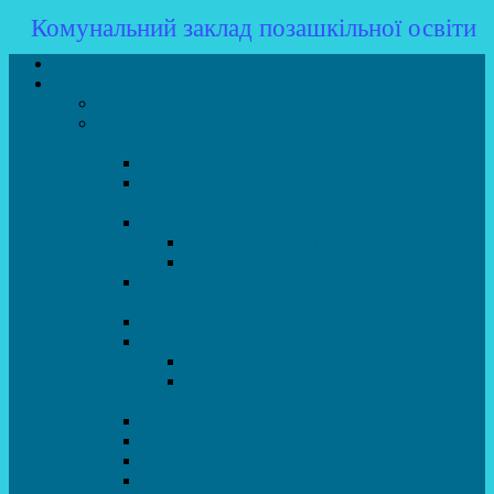
Комунальний заклад позашкільної освіти
Головна
Гуртки
Розклад
STEAM – лабораторія (науково – технічний
напрямок)
STEAM для початківців
Програмування для дошкільнят SCRATCH
JR
СТУДІЯ радіокерованих моделей
АВІАмоделювання
СУДНОмоделювання
Гурток програмування SCRATCH
(створення відеоігор та анімації)
Програмування Python
РОБОТОТЕХНІКА
Гурток робототехніки «Евріка»
Гурток робототехніки “Робот GO“ (M-
BOT)
Вебдизайн та Комп’ютерна графіка
Електроніка та винахідництво “Volt”
LEGO-конструювання
Гурток картингу та цифрового автоспорту