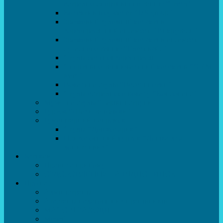
естрадно-спортивного танцю”Стелз”
Колектив шоу-балет “DS group”
Зразковий художній колектив
хореографічний ансамбль “Викрутаси”
Зразковий художній колектив ансамбль
сучасного танцю “Едельвейс”
Студія бальної хореографії
Спортивно-танцювальний колектив “GYM
team”
Вокальна студія “Веселі нотки”
Студія естрадного вокалу “Консонанс”
Музична студія “Чарівні струни”
Гурток “Шахи та шашки”
Гуманітарний напрямок
Студія “Дошколярик”
Психологічний гурток “Логіка для
допитливих”
Батькам
Правила прийому
ОЗДОРОВЛЕННЯ ТА ВІДПОЧИНОК
Про нас
Адміністрація
Атестація педагогічних працівників
МАСОВІ ЗАХОДИ
Музей