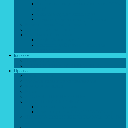
Спортивно-танцювальний колектив “GYM
team”
Вокальна студія “Веселі нотки”
Студія естрадного вокалу “Консонанс”
Музична студія “Чарівні струни”
Гурток “Шахи та шашки”
Гуманітарний напрямок
Студія “Дошколярик”
Психологічний гурток “Логіка для
допитливих”
Батькам
Правила прийому
ОЗДОРОВЛЕННЯ ТА ВІДПОЧИНОК
Про нас
Адміністрація
Атестація педагогічних працівників
МАСОВІ ЗАХОДИ
Музей
ДИСТАНЦІЙНЕ НАВЧАННЯ
МЕТОДИЧНА СКРИНЬКА
Портфоліо педагогів
Перелік програм ЦТДЮ 2024-2025 н. р.
ПРАВИЛА ПОВЕДІНКИ ЗДОБУВАЧА ОСВІТИ В
ЗАКЛАДІ
Вакансії