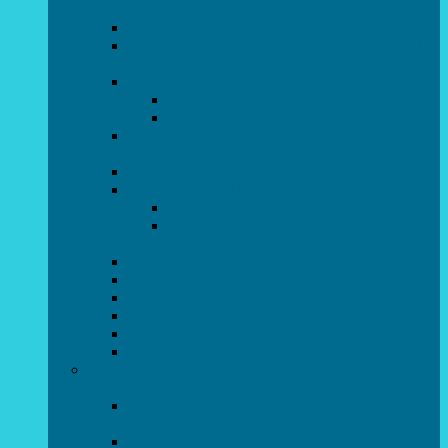
напрямок)
STEAM для початківців
Програмування для дошкільнят SCRATCH
JR
СТУДІЯ радіокерованих моделей
АВІАмоделювання
СУДНОмоделювання
Гурток програмування SCRATCH
(створення відеоігор та анімації)
Програмування Python
РОБОТОТЕХНІКА
Гурток робототехніки «Евріка»
Гурток робототехніки “Робот GO“ (M-
BOT)
Вебдизайн та Комп’ютерна графіка
Електроніка та винахідництво “Volt”
LEGO-конструювання
Гурток картингу та цифрового автоспорту
Популярна механіка
Гурток “Художня обробка деревини”
Образотворче мистецтво та декоративно –
прикладний напрямок
Народний художній колектив майстерня
живопису та дизайну “Палітра”
Зразковий художній колектив студія