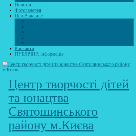
Новини
Фотогалерея
Про Важливе
Психолог
Протидія булінгу
Безпечний інтернет
Безпека під час війни. Мінна безпека
Безпека житєдіяльності
Контакти
ПУБЛіЧНА інформація
Центр творчості дітей
та юнацтва
Святошинського
району м.Києва