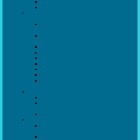
Популярна механіка
Гурток “Художня обробка деревини”
Образотворче мистецтво та декоративно –
прикладний напрямок
Народний художній колектив майстерня
живопису та дизайну “Палітра”
Зразковий художній колектив студія
образотворчого мистецтва та дизайну
Гурток “Handmade”
Гурток “Швейна чарівниця”
Гурток “Художня кераміка”
Дизайн інтер’єру
АРТ-СТУДІЯ “ДИВОСВІТ”
Гурток креативне рукоділля “ФАНТАЗІЯ”
Акварельки. Гурток образотворчого
мистецтва
Театральний напрямок
Театральна студія «Art Space Melpomena»
Музично-театральний гурток
“ДИВОГРАЙЧИК”
Театральна студія “Окрилені”
Вокально-хореографічний напрямок
Народний художній колектив ансамбль
танцю “Вітамінчики”
Народний художній колектив ансамбль