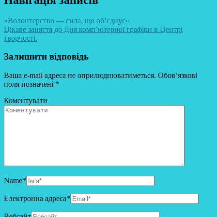
«Волонтерство — сила, що об’єднує»
Цікаве заняття до Дня комп’ютерної графіки в Центрі
творчості.
Залишити відповідь
Ваша e-mail адреса не оприлюднюватиметься.
Обов’язкові
поля позначені
*
Коментувати
Name
*
Електронна адреса
*
Вебсайт