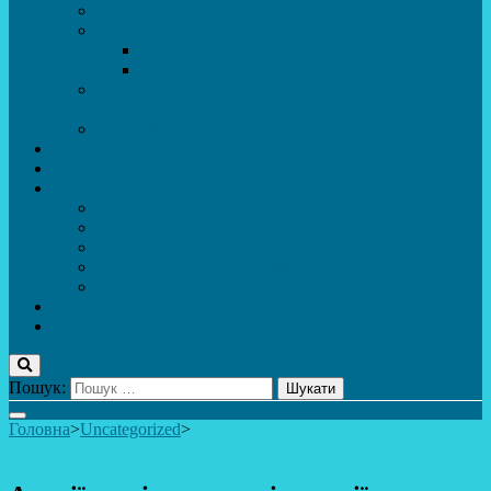
ДИСТАНЦІЙНЕ НАВЧАННЯ
МЕТОДИЧНА СКРИНЬКА
Портфоліо педагогів
Перелік програм ЦТДЮ 2024-2025 н. р.
ПРАВИЛА ПОВЕДІНКИ ЗДОБУВАЧА ОСВІТИ В
ЗАКЛАДІ
Вакансії
Новини
Фотогалерея
Про Важливе
Психолог
Протидія булінгу
Безпечний інтернет
Безпека під час війни. Мінна безпека
Безпека житєдіяльності
Контакти
ПУБЛіЧНА інформація
Пошук:
Головна
>
Uncategorized
>