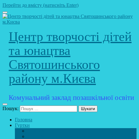
Перейти до вмісту (натисніть Enter)
Центр творчості дітей
та юнацтва
Святошинського
району м.Києва
Комунальний заклад позашкільної освіти
Пошук:
Головна
Гуртки
Розклад
STEAM – лабораторія (науково – технічний