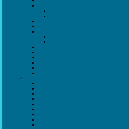
Програмування для дошкільнят SCRATCH JR
СТУДІЯ радіокерованих моделей
АВІАмоделювання
СУДНОмоделювання
Гурток програмування SCRATCH (створення від
Програмування Python
РОБОТОТЕХНІКА
Гурток робототехніки «Евріка»
Гурток робототехніки “Робот GO“ (M-B
Вебдизайн та Комп’ютерна графіка
Електроніка та винахідництво “Volt”
LEGO-конструювання
Гурток картингу та цифрового автоспорту
Популярна механіка
Гурток “Художня обробка деревини”
Образотворче мистецтво та декоративно – приклад
Народний художній колектив майстерня живоп
Зразковий художній колектив студія образотв
Гурток “Handmade”
Гурток “Швейна чарівниця”
Гурток “Художня кераміка”
Дизайн інтер’єру
АРТ-СТУДІЯ “ДИВОСВІТ”
Гурток креативне рукоділля “ФАНТАЗІЯ”
Акварельки. Гурток образотворчого мистецтв