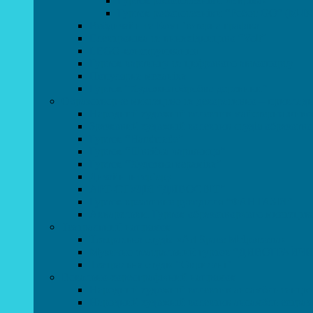
Гурток робототехніки «Евріка»
Гурток робототехніки “Робот GO“ (M-B
Вебдизайн та Комп’ютерна графіка
Електроніка та винахідництво “Volt”
LEGO-конструювання
Гурток картингу та цифрового автоспорту
Популярна механіка
Гурток “Художня обробка деревини”
Образотворче мистецтво та декоративно – приклад
Народний художній колектив майстерня живоп
Зразковий художній колектив студія образотв
Гурток “Handmade”
Гурток “Швейна чарівниця”
Гурток “Художня кераміка”
Дизайн інтер’єру
АРТ-СТУДІЯ “ДИВОСВІТ”
Гурток креативне рукоділля “ФАНТАЗІЯ”
Акварельки. Гурток образотворчого мистецтв
Театральний напрямок
Театральна студія «Art Space Melpomena»
Музично-театральний гурток “ДИВОГРАЙЧ
Театральна студія “Окрилені”
Вокально-хореографічний напрямок
Народний художній колектив ансамбль танцю
Народний художній колектив ансамбль естра