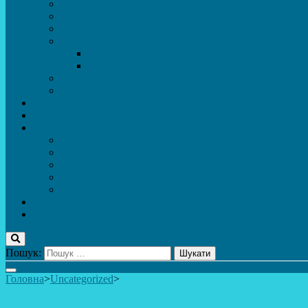
МАСОВІ ЗАХОДИ
Музей
ДИСТАНЦІЙНЕ НАВЧАННЯ
МЕТОДИЧНА СКРИНЬКА
Портфоліо педагогів
Перелік програм ЦТДЮ 2024-2025 н. р.
ПРАВИЛА ПОВЕДІНКИ ЗДОБУВАЧА ОСВІТИ В 
Вакансії
Новини
Фотогалерея
Про Важливе
Психолог
Протидія булінгу
Безпечний інтернет
Безпека під час війни. Мінна безпека
Безпека житєдіяльності
Контакти
ПУБЛіЧНА інформація
Пошук:
Головна
>
Uncategorized
>