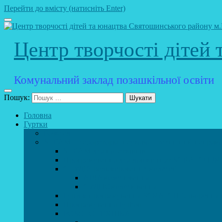
Перейти до вмісту (натисніть Enter)
Центр творчості дітей
Комунальний заклад позашкільної освіти
Пошук:
Головна
Гуртки
Розклад
STEAM – лабораторія (науково – технічний напрямо
STEAM для початківців
Програмування для дошкільнят SCRATCH JR
СТУДІЯ радіокерованих моделей
АВІАмоделювання
СУДНОмоделювання
Гурток програмування SCRATCH (створення від
Програмування Python
РОБОТОТЕХНІКА