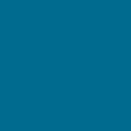
OT)
ний напрямок
ису та дизайну “Палітра”
орчого мистецтва та дизайну
а
ИК”
 “Вітамінчики”
дно-спортивного танцю”Стелз”