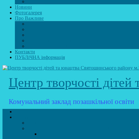
Вакансії
Новини
Фотогалерея
Про Важливе
Психолог
Протидія булінгу
Безпечний інтернет
Безпека під час війни. Мінна безпека
Безпека житєдіяльності
Контакти
ПУБЛіЧНА інформація
Центр творчості дітей
Комунальний заклад позашкільної освіти
Головна
Гуртки
Розклад
STEAM – лабораторія (науково – технічний напрямо
STEAM для початківців