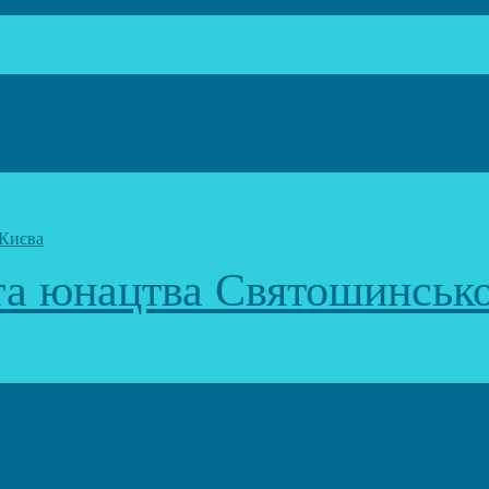
 та юнацтва Святошинськ
к)