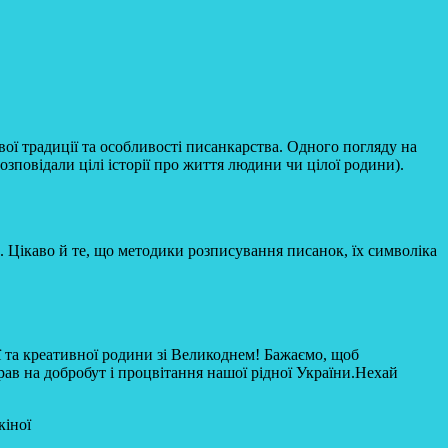
вої традиції та особливості писанкарства. Одного погляду на
розповідали цілі історії про життя людини чи цілої родини).
. Цікаво й те, що методики розписування писанок, їх символіка
ої та креативної родини зі Великоднем! Бажаємо, щоб
рав на добробут і процвітання нашої рідної України.Нехай
кіної