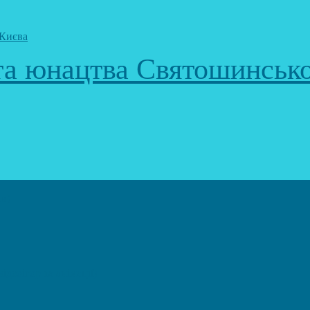
 та юнацтва Святошинськ
к)
еоігор та анімації)