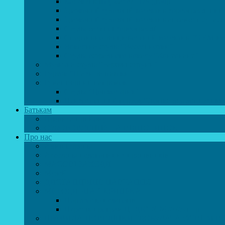
Колектив шоу-балет “DS group”
Зразковий художній колектив хореографічний
Зразковий художній колектив ансамбль сучас
Студія бальної хореографії
Спортивно-танцювальний колектив “GYM te
Вокальна студія “Веселі нотки”
Студія естрадного вокалу “Консонанс”
Музична студія “Чарівні струни”
Гурток “Шахи та шашки”
Гуманітарний напрямок
Студія “Дошколярик”
Психологічний гурток “Логіка для допитливи
Батькам
Правила прийому
ОЗДОРОВЛЕННЯ ТА ВІДПОЧИНОК
Про нас
Адміністрація
Атестація педагогічних працівників
МАСОВІ ЗАХОДИ
Музей
ДИСТАНЦІЙНЕ НАВЧАННЯ
МЕТОДИЧНА СКРИНЬКА
Портфоліо педагогів
Перелік програм ЦТДЮ 2024-2025 н. р.
ПРАВИЛА ПОВЕДІНКИ ЗДОБУВАЧА ОСВІТИ В 