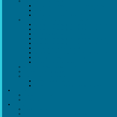
Театральний напрямок
Театральна студія «Art Space Melpomena»
Музично-театральний гурток “ДИВОГРАЙЧ
Театральна студія “Окрилені”
Вокально-хореографічний напрямок
Народний художній колектив ансамбль танцю
Народний художній колектив ансамбль естра
Колектив шоу-балет “DS group”
Зразковий художній колектив хореографічний
Зразковий художній колектив ансамбль сучас
Студія бальної хореографії
Спортивно-танцювальний колектив “GYM te
Вокальна студія “Веселі нотки”
Студія естрадного вокалу “Консонанс”
Музична студія “Чарівні струни”
Гурток “Шахи та шашки”
Гуманітарний напрямок
Студія “Дошколярик”
Психологічний гурток “Логіка для допитливи
Батькам
Правила прийому
ОЗДОРОВЛЕННЯ ТА ВІДПОЧИНОК
Про нас
Адміністрація
Атестація педагогічних працівників