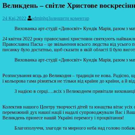
Великдень – світле Христове воскресін
24 Кві,2022
adminhq
Залишити коментар
Вихованка арт-студії «Дивосвіт» Кундік Марія, разом з 
24 квітня 2022 року православні християни святкують найважл
Православна Пасха – це звільнення всього людства від усього п
писанку було достатньо, щоб сказати в якій області її було виго
Вихованка арт-студії «Дивосвіт» Кундік Марія, разом з 
Розписування яєць до Великодня – традиція не нова. Радісно, щ
і кольорова гама різняться не тільки від країни до країни, а й від
З надією в серці….всіх з Великоднем привітали вихованц
Колектив нашого Центру творчості дітей та юнацтва вітає усіх 
переможний дух нашої нації і надалі супроводжували Вас і Вашу
Великдень принесе нашій Україні перемогу і процвітання!
Благополуччя, злагоди та мирного неба над голово побажа