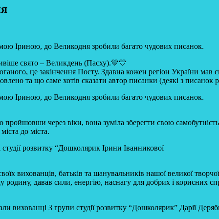
ня
мамою Іриною, до Великодня зробили багато чудових писанок.
ивіше свято – Великдень (Пасху).💙💛
оганого, це закінчення Посту. Здавна кожен регіон України мав с
товлено та що саме хотів сказати автор писанки (деякі з писанок 
мамою Іриною, до Великодня зробили багато чудових писанок.
о пройшовши через віки, вона зуміла зберегти свою самобутність
 міста до міста.
і студії розвитку “Дошколярик Ірини Іванникової
своїх вихованців, батьків та шанувальників нашої великої творч
 родину, давав сили, енергію, наснагу для добрих і корисних сп
ли вихованці 3 групи студії розвитку “Дошколярик” Дарії Деряб