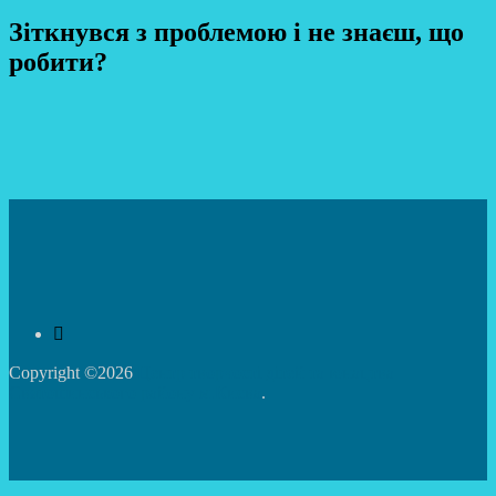
Зіткнувся з проблемою і не знаєш, що
робити?
Copyright ©2026
Центр творчості дітей та юнацтва
Святошинського району м.Києва
.