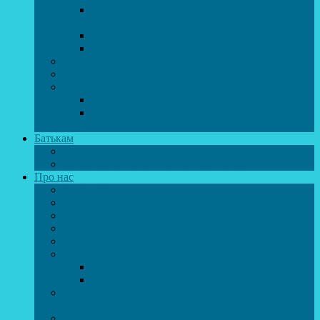
Спортивно-танцювальний колектив “GYM
team”
Вокальна студія “Веселі нотки”
Студія естрадного вокалу “Консонанс”
Музична студія “Чарівні струни”
Гурток “Шахи та шашки”
Гуманітарний напрямок
Студія “Дошколярик”
Психологічний гурток “Логіка для
допитливих”
Батькам
Правила прийому
ОЗДОРОВЛЕННЯ ТА ВІДПОЧИНОК
Про нас
Адміністрація
Атестація педагогічних працівників
МАСОВІ ЗАХОДИ
Музей
ДИСТАНЦІЙНЕ НАВЧАННЯ
МЕТОДИЧНА СКРИНЬКА
Портфоліо педагогів
Перелік програм ЦТДЮ 2024-2025 н. р.
ПРАВИЛА ПОВЕДІНКИ ЗДОБУВАЧА ОСВІТИ В
ЗАКЛАДІ
Вакансії