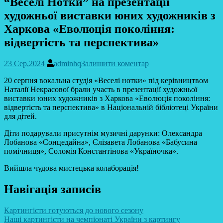
“Веселі Нотки” на презентації
художньої виставки юних художників з
Харкова «Еволюція покоління:
відвертість та перспектива»
23 Сер,2024
adminhq
Залишити коментар
20 серпня вокальна студія «Веселі нотки» під керівництвом
Наталії Некрасової брали участь в презентації художньої
виставки юних художників з Харкова «Еволюція покоління:
відвертість та перспектива» в Національній бібліотеці України
для дітей.
Діти подарували присутнім музичні дарунки: Олександра
Лобанова «Сонцедайна», Єлізавета Лобанова «Бабусина
помічниця», Соломія Константінова «Україночка».
Вийшла чудова мистецька колаборація!
Навігація записів
Картингісти готуються до нового сезону
Наші картингісти на чемпіонаті України з картингу