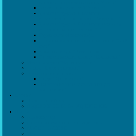
естрадно-спортивного танцю”Стелз”
Колектив шоу-балет “DS group”
Зразковий художній колектив
хореографічний ансамбль “Викрутаси”
Зразковий художній колектив ансамбль
сучасного танцю “Едельвейс”
Студія бальної хореографії
Спортивно-танцювальний колектив “GYM
team”
Вокальна студія “Веселі нотки”
Студія естрадного вокалу “Консонанс”
Музична студія “Чарівні струни”
Гурток “Шахи та шашки”
Гуманітарний напрямок
Студія “Дошколярик”
Психологічний гурток “Логіка для
допитливих”
Батькам
Правила прийому
ОЗДОРОВЛЕННЯ ТА ВІДПОЧИНОК
Про нас
Адміністрація
Атестація педагогічних працівників
МАСОВІ ЗАХОДИ
Музей