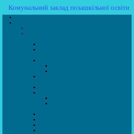
Комунальний заклад позашкільної освіти
Головна
Гуртки
Розклад
STEAM – лабораторія (науково – технічний
напрямок)
STEAM для початківців
Програмування для дошкільнят SCRATCH
JR
СТУДІЯ радіокерованих моделей
АВІАмоделювання
СУДНОмоделювання
Гурток програмування SCRATCH
(створення відеоігор та анімації)
Програмування Python
РОБОТОТЕХНІКА
Гурток робототехніки «Евріка»
Гурток робототехніки “Робот GO“ (M-
BOT)
Вебдизайн та Комп’ютерна графіка
Електроніка та винахідництво “Volt”
LEGO-конструювання
Гурток картингу та цифрового автоспорту