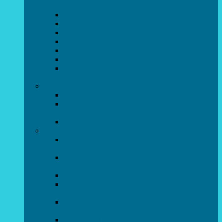
образотворчого мистецтва та дизайну
Гурток “Handmade”
Гурток “Швейна чарівниця”
Гурток “Художня кераміка”
Дизайн інтер’єру
АРТ-СТУДІЯ “ДИВОСВІТ”
Гурток креативне рукоділля “ФАНТАЗІЯ”
Акварельки. Гурток образотворчого
мистецтва
Театральний напрямок
Театральна студія «Art Space Melpomena»
Музично-театральний гурток
“ДИВОГРАЙЧИК”
Театральна студія “Окрилені”
Вокально-хореографічний напрямок
Народний художній колектив ансамбль
танцю “Вітамінчики”
Народний художній колектив ансамбль
естрадно-спортивного танцю”Стелз”
Колектив шоу-балет “DS group”
Зразковий художній колектив
хореографічний ансамбль “Викрутаси”
Зразковий художній колектив ансамбль
сучасного танцю “Едельвейс”
Студія бальної хореографії