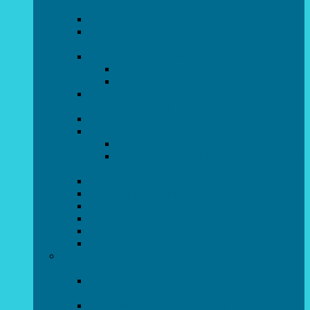
напрямок)
STEAM для початківців
Програмування для дошкільнят SCRATCH
JR
СТУДІЯ радіокерованих моделей
АВІАмоделювання
СУДНОмоделювання
Гурток програмування SCRATCH
(створення відеоігор та анімації)
Програмування Python
РОБОТОТЕХНІКА
Гурток робототехніки «Евріка»
Гурток робототехніки “Робот GO“ (M-
BOT)
Вебдизайн та Комп’ютерна графіка
Електроніка та винахідництво “Volt”
LEGO-конструювання
Гурток картингу та цифрового автоспорту
Популярна механіка
Гурток “Художня обробка деревини”
Образотворче мистецтво та декоративно –
прикладний напрямок
Народний художній колектив майстерня
живопису та дизайну “Палітра”
Зразковий художній колектив студія