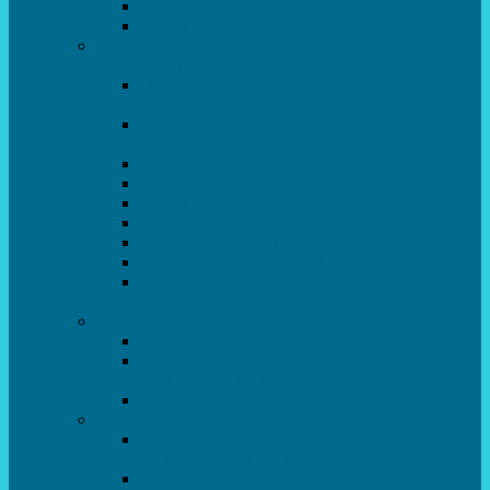
Популярна механіка
Гурток “Художня обробка деревини”
Образотворче мистецтво та декоративно –
прикладний напрямок
Народний художній колектив майстерня
живопису та дизайну “Палітра”
Зразковий художній колектив студія
образотворчого мистецтва та дизайну
Гурток “Handmade”
Гурток “Швейна чарівниця”
Гурток “Художня кераміка”
Дизайн інтер’єру
АРТ-СТУДІЯ “ДИВОСВІТ”
Гурток креативне рукоділля “ФАНТАЗІЯ”
Акварельки. Гурток образотворчого
мистецтва
Театральний напрямок
Театральна студія «Art Space Melpomena»
Музично-театральний гурток
“ДИВОГРАЙЧИК”
Театральна студія “Окрилені”
Вокально-хореографічний напрямок
Народний художній колектив ансамбль
танцю “Вітамінчики”
Народний художній колектив ансамбль