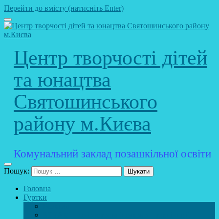
Перейти до вмісту (натисніть Enter)
Центр творчості дітей
та юнацтва
Святошинського
району м.Києва
Комунальний заклад позашкільної освіти
Пошук:
Головна
Гуртки
Розклад
STEAM – лабораторія (науково – технічний