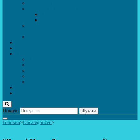
ДИСТАНЦІЙНЕ НАВЧАННЯ
МЕТОДИЧНА СКРИНЬКА
Портфоліо педагогів
Перелік програм ЦТДЮ 2024-2025 н. р.
ПРАВИЛА ПОВЕДІНКИ ЗДОБУВАЧА ОСВІТИ В
ЗАКЛАДІ
Вакансії
Новини
Фотогалерея
Про Важливе
Психолог
Протидія булінгу
Безпечний інтернет
Безпека під час війни. Мінна безпека
Безпека житєдіяльності
Контакти
ПУБЛіЧНА інформація
Пошук:
Головна
>
Uncategorized
>