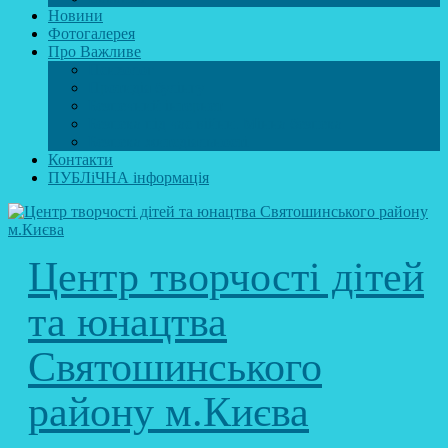
Новини
Фотогалерея
Про Важливе
Психолог
Протидія булінгу
Безпечний інтернет
Безпека під час війни. Мінна безпека
Безпека житєдіяльності
Контакти
ПУБЛіЧНА інформація
Центр творчості дітей
та юнацтва
Святошинського
району м.Києва