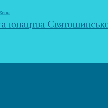
 та юнацтва Святошинськ
к)
еоігор та анімації)