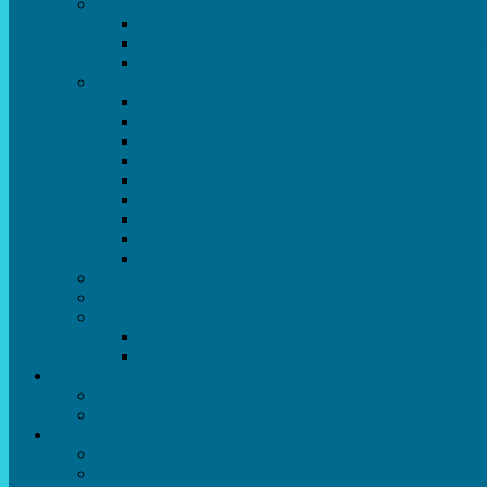
Театральний напрямок
Театральна студія «Art Space Melpomena»
Музично-театральний гурток “ДИВОГРАЙЧ
Театральна студія “Окрилені”
Вокально-хореографічний напрямок
Народний художній колектив ансамбль танцю
Народний художній колектив ансамбль естра
Колектив шоу-балет “DS group”
Зразковий художній колектив хореографічний
Зразковий художній колектив ансамбль сучас
Студія бальної хореографії
Спортивно-танцювальний колектив “GYM te
Вокальна студія “Веселі нотки”
Студія естрадного вокалу “Консонанс”
Музична студія “Чарівні струни”
Гурток “Шахи та шашки”
Гуманітарний напрямок
Студія “Дошколярик”
Психологічний гурток “Логіка для допитливи
Батькам
Правила прийому
ОЗДОРОВЛЕННЯ ТА ВІДПОЧИНОК
Про нас
Адміністрація
Атестація педагогічних працівників