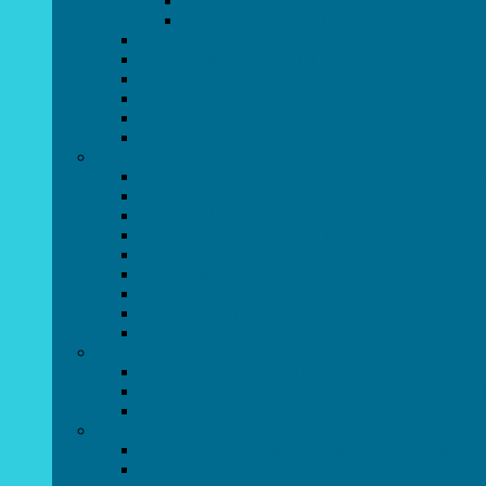
Гурток робототехніки «Евріка»
Гурток робототехніки “Робот GO“ (M-B
Вебдизайн та Комп’ютерна графіка
Електроніка та винахідництво “Volt”
LEGO-конструювання
Гурток картингу та цифрового автоспорту
Популярна механіка
Гурток “Художня обробка деревини”
Образотворче мистецтво та декоративно – приклад
Народний художній колектив майстерня живоп
Зразковий художній колектив студія образотв
Гурток “Handmade”
Гурток “Швейна чарівниця”
Гурток “Художня кераміка”
Дизайн інтер’єру
АРТ-СТУДІЯ “ДИВОСВІТ”
Гурток креативне рукоділля “ФАНТАЗІЯ”
Акварельки. Гурток образотворчого мистецтв
Театральний напрямок
Театральна студія «Art Space Melpomena»
Музично-театральний гурток “ДИВОГРАЙЧ
Театральна студія “Окрилені”
Вокально-хореографічний напрямок
Народний художній колектив ансамбль танцю
Народний художній колектив ансамбль естра