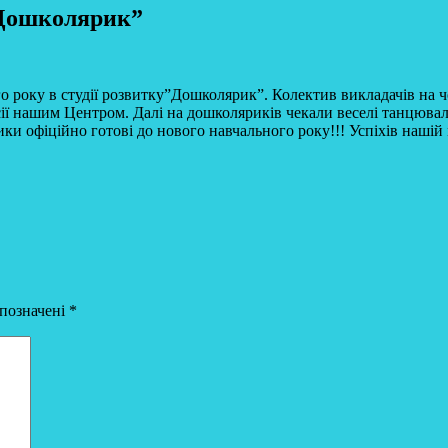
“Дошколярик”
го року в студії розвитку”Дошколярик”. Колектив викладачів на чо
ії нашим Центром. Далі на дошколяриків чекали веселі танцювал
ки офіційно готові до нового навчального року!!! Успіхів нашій 
 позначені
*