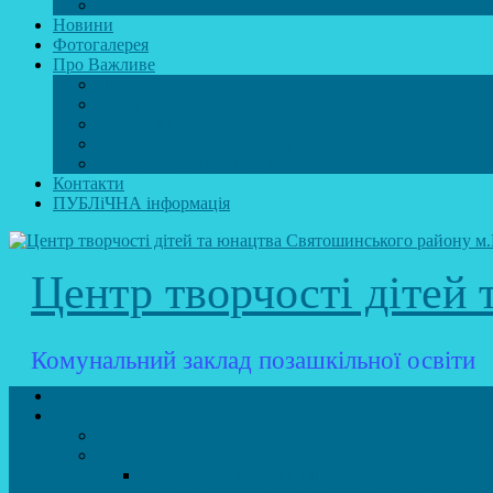
Вакансії
Новини
Фотогалерея
Про Важливе
Психолог
Протидія булінгу
Безпечний інтернет
Безпека під час війни. Мінна безпека
Безпека житєдіяльності
Контакти
ПУБЛіЧНА інформація
Центр творчості дітей
Комунальний заклад позашкільної освіти
Головна
Гуртки
Розклад
STEAM – лабораторія (науково – технічний напрямо
STEAM для початківців