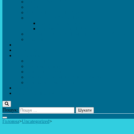
МАСОВІ ЗАХОДИ
Музей
ДИСТАНЦІЙНЕ НАВЧАННЯ
МЕТОДИЧНА СКРИНЬКА
Портфоліо педагогів
Перелік програм ЦТДЮ 2024-2025 н. р.
ПРАВИЛА ПОВЕДІНКИ ЗДОБУВАЧА ОСВІТИ В 
Вакансії
Новини
Фотогалерея
Про Важливе
Психолог
Протидія булінгу
Безпечний інтернет
Безпека під час війни. Мінна безпека
Безпека житєдіяльності
Контакти
ПУБЛіЧНА інформація
Пошук:
Головна
>
Uncategorized
>