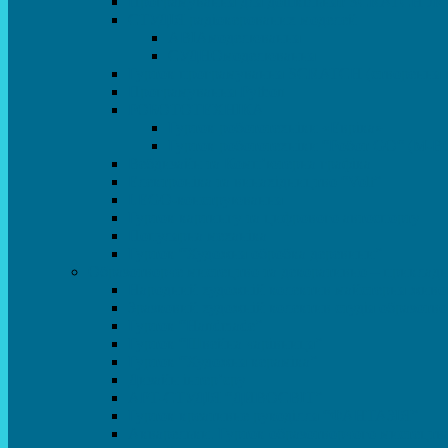
Програмування для дошкільнят SCRATCH JR
СТУДІЯ радіокерованих моделей
АВІАмоделювання
СУДНОмоделювання
Гурток програмування SCRATCH (створення від
Програмування Python
РОБОТОТЕХНІКА
Гурток робототехніки «Евріка»
Гурток робототехніки “Робот GO“ (M-B
Вебдизайн та Комп’ютерна графіка
Електроніка та винахідництво “Volt”
LEGO-конструювання
Гурток картингу та цифрового автоспорту
Популярна механіка
Гурток “Художня обробка деревини”
Образотворче мистецтво та декоративно – приклад
Народний художній колектив майстерня живоп
Зразковий художній колектив студія образотв
Гурток “Handmade”
Гурток “Швейна чарівниця”
Гурток “Художня кераміка”
Дизайн інтер’єру
АРТ-СТУДІЯ “ДИВОСВІТ”
Гурток креативне рукоділля “ФАНТАЗІЯ”
Акварельки. Гурток образотворчого мистецтв