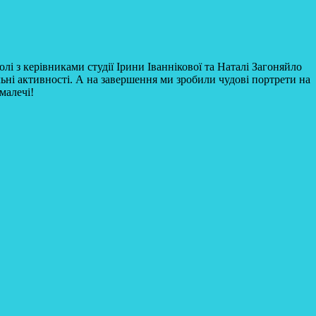
лі з керівниками студії Ірини Іваннікової та Наталі Загоняйло
ьні активності. А на завершення ми зробили чудові портрети на
малечі!