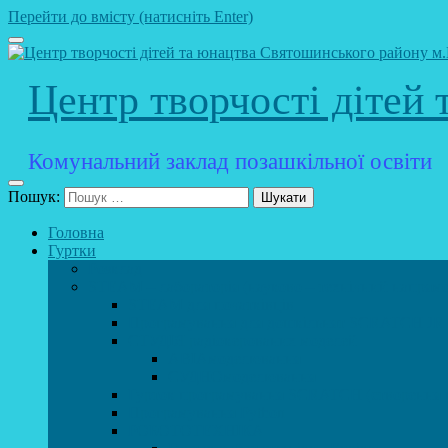
Перейти до вмісту (натисніть Enter)
Центр творчості дітей
Комунальний заклад позашкільної освіти
Пошук:
Головна
Гуртки
Розклад
STEAM – лабораторія (науково – технічний напрямо
STEAM для початківців
Програмування для дошкільнят SCRATCH JR
СТУДІЯ радіокерованих моделей
АВІАмоделювання
СУДНОмоделювання
Гурток програмування SCRATCH (створення від
Програмування Python
РОБОТОТЕХНІКА