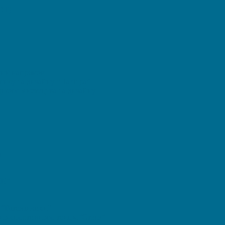
OT)
ний напрямок
ису та дизайну “Палітра”
орчого мистецтва та дизайну
а
ИК”
 “Вітамінчики”
дно-спортивного танцю”Стелз”