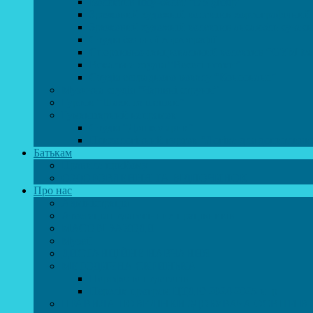
Колектив шоу-балет “DS group”
Зразковий художній колектив хореографічний
Зразковий художній колектив ансамбль сучас
Студія бальної хореографії
Спортивно-танцювальний колектив “GYM te
Вокальна студія “Веселі нотки”
Студія естрадного вокалу “Консонанс”
Музична студія “Чарівні струни”
Гурток “Шахи та шашки”
Гуманітарний напрямок
Студія “Дошколярик”
Психологічний гурток “Логіка для допитливи
Батькам
Правила прийому
ОЗДОРОВЛЕННЯ ТА ВІДПОЧИНОК
Про нас
Адміністрація
Атестація педагогічних працівників
МАСОВІ ЗАХОДИ
Музей
ДИСТАНЦІЙНЕ НАВЧАННЯ
МЕТОДИЧНА СКРИНЬКА
Портфоліо педагогів
Перелік програм ЦТДЮ 2024-2025 н. р.
ПРАВИЛА ПОВЕДІНКИ ЗДОБУВАЧА ОСВІТИ В 