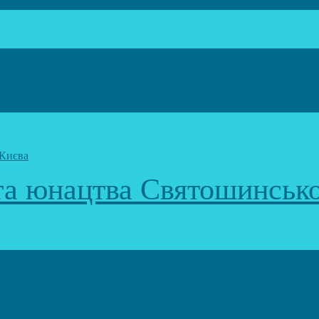
 та юнацтва Святошинськ
к)