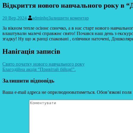
Відкриття нового навчального року в 
20 Вер,2024
adminhq
Залишити коментар
За вікном тепле осіннє сонечко, а в нас старт нового навчально
влаштували малечі справжнє свято! Почався наш день з екскурс
згадку! Ну що ж ранці спаковані , олівчики наточені, Дошколяри
Навігація записів
Свято початку нового навчального року
Благодійна акція “Привітай бійця!”.
Залишити відповідь
Ваша e-mail адреса не оприлюднюватиметься.
Обов’язкові поля