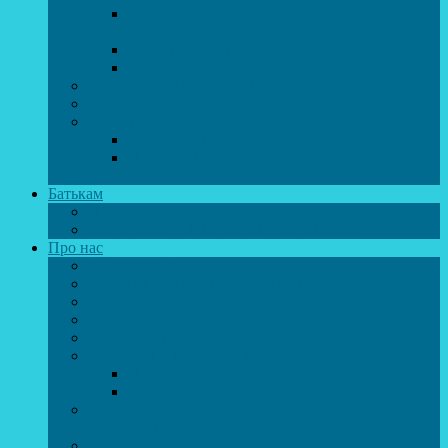
Спортивно-танцювальний колектив “GYM
team”
Вокальна студія “Веселі нотки”
Студія естрадного вокалу “Консонанс”
Музична студія “Чарівні струни”
Гурток “Шахи та шашки”
Гуманітарний напрямок
Студія “Дошколярик”
Психологічний гурток “Логіка для
допитливих”
Батькам
Правила прийому
ОЗДОРОВЛЕННЯ ТА ВІДПОЧИНОК
Про нас
Адміністрація
Атестація педагогічних працівників
МАСОВІ ЗАХОДИ
Музей
ДИСТАНЦІЙНЕ НАВЧАННЯ
МЕТОДИЧНА СКРИНЬКА
Портфоліо педагогів
Перелік програм ЦТДЮ 2024-2025 н. р.
ПРАВИЛА ПОВЕДІНКИ ЗДОБУВАЧА ОСВІТИ В
ЗАКЛАДІ
Вакансії