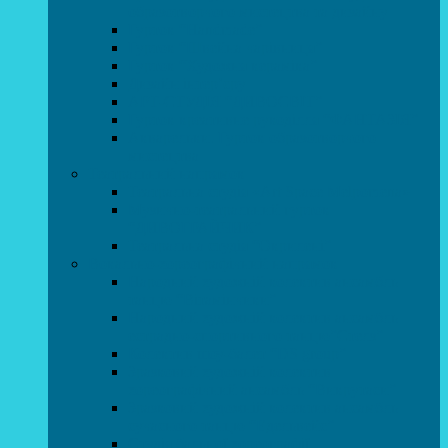
образотворчого мистецтва та дизайну
Гурток “Handmade”
Гурток “Швейна чарівниця”
Гурток “Художня кераміка”
Дизайн інтер’єру
АРТ-СТУДІЯ “ДИВОСВІТ”
Гурток креативне рукоділля “ФАНТАЗІЯ”
Акварельки. Гурток образотворчого
мистецтва
Театральний напрямок
Театральна студія «Art Space Melpomena»
Музично-театральний гурток
“ДИВОГРАЙЧИК”
Театральна студія “Окрилені”
Вокально-хореографічний напрямок
Народний художній колектив ансамбль
танцю “Вітамінчики”
Народний художній колектив ансамбль
естрадно-спортивного танцю”Стелз”
Колектив шоу-балет “DS group”
Зразковий художній колектив
хореографічний ансамбль “Викрутаси”
Зразковий художній колектив ансамбль
сучасного танцю “Едельвейс”
Студія бальної хореографії