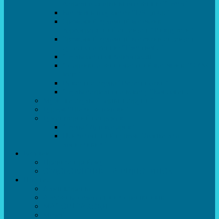
естрадно-спортивного танцю”Стелз”
Колектив шоу-балет “DS group”
Зразковий художній колектив
хореографічний ансамбль “Викрутаси”
Зразковий художній колектив ансамбль
сучасного танцю “Едельвейс”
Студія бальної хореографії
Спортивно-танцювальний колектив “GYM
team”
Вокальна студія “Веселі нотки”
Студія естрадного вокалу “Консонанс”
Музична студія “Чарівні струни”
Гурток “Шахи та шашки”
Гуманітарний напрямок
Студія “Дошколярик”
Психологічний гурток “Логіка для
допитливих”
Батькам
Правила прийому
ОЗДОРОВЛЕННЯ ТА ВІДПОЧИНОК
Про нас
Адміністрація
Атестація педагогічних працівників
МАСОВІ ЗАХОДИ
Музей