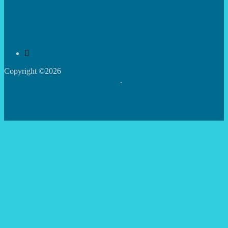
Copyright ©2026
Центр творчості дітей та юнацтва
Святошинського району м.Києва
.