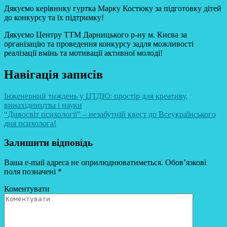
Дякуємо керівнику гуртка Марку Костюку за підготовку дітей
до конкурсу та їх підтримку!
Дякуємо Центру ТТМ Дарницького р-ну м. Києва за
організацію та проведення конкурсу задля можливості
реалізації вмінь та мотивації активної молоді!
Навігація записів
Інженерний тиждень у ЦТДЮ: простір для креативу,
винахідництва і науки
“Дивосвіт психології” – незабутній квест до Всеукраїнського
дня психолога!
Залишити відповідь
Ваша e-mail адреса не оприлюднюватиметься.
Обов’язкові
поля позначені
*
Коментувати