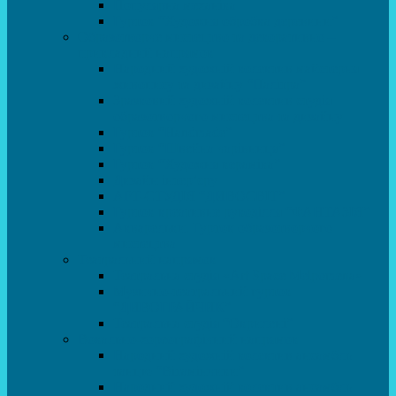
Популярна механіка
Гурток “Художня обробка деревини”
Образотворче мистецтво та декоративно –
прикладний напрямок
Народний художній колектив майстерня
живопису та дизайну “Палітра”
Зразковий художній колектив студія
образотворчого мистецтва та дизайну
Гурток “Handmade”
Гурток “Швейна чарівниця”
Гурток “Художня кераміка”
Дизайн інтер’єру
АРТ-СТУДІЯ “ДИВОСВІТ”
Гурток креативне рукоділля “ФАНТАЗІЯ”
Акварельки. Гурток образотворчого
мистецтва
Театральний напрямок
Театральна студія «Art Space Melpomena»
Музично-театральний гурток
“ДИВОГРАЙЧИК”
Театральна студія “Окрилені”
Вокально-хореографічний напрямок
Народний художній колектив ансамбль
танцю “Вітамінчики”
Народний художній колектив ансамбль