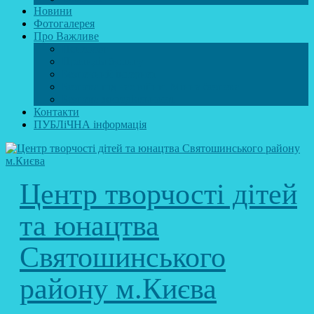
Новини
Фотогалерея
Про Важливе
Психолог
Протидія булінгу
Безпечний інтернет
Безпека під час війни. Мінна безпека
Безпека житєдіяльності
Контакти
ПУБЛіЧНА інформація
Центр творчості дітей
та юнацтва
Святошинського
району м.Києва