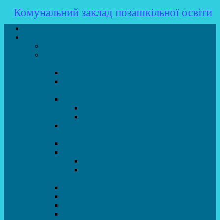
Комунальний заклад позашкільної освіти
Головна
Гуртки
Розклад
STEAM – лабораторія (науково – технічний
напрямок)
STEAM для початківців
Програмування для дошкільнят SCRATCH
JR
СТУДІЯ радіокерованих моделей
АВІАмоделювання
СУДНОмоделювання
Гурток програмування SCRATCH
(створення відеоігор та анімації)
Програмування Python
РОБОТОТЕХНІКА
Гурток робототехніки «Евріка»
Гурток робототехніки “Робот GO“ (M-
BOT)
Вебдизайн та Комп’ютерна графіка
Електроніка та винахідництво “Volt”
LEGO-конструювання
Гурток картингу та цифрового автоспорту