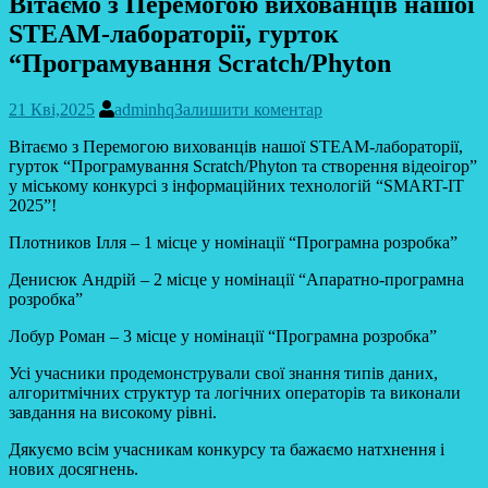
Вітаємо з Перемогою вихованців нашої
STEAM-лабораторії, гурток
“Програмування Scratch/Phyton
21 Кві,2025
adminhq
Залишити коментар
Вітаємо з Перемогою вихованців нашої STEAM-лабораторії,
гурток “Програмування Scratch/Phyton та створення відеоігор”
у міському конкурсі з інформаційних технологій
“SMART-IT
2025”!
Плотников Ілля – 1 місце у номінації “Програмна розробка”
Денисюк Андрій – 2 місце у номінації “Апаратно-програмна
розробка”
Лобур Роман – 3 місце у номінації “Програмна розробка”
Усі учасники продемонстрували свої знання типів даних,
алгоритмічних структур та логічних операторів та виконали
завдання на високому рівні.
Дякуємо всім учасникам конкурсу та бажаємо натхнення і
нових досягнень.