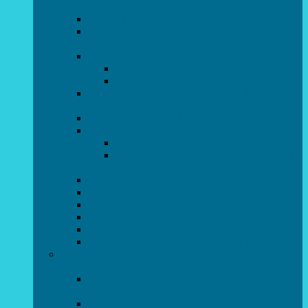
напрямок)
STEAM для початківців
Програмування для дошкільнят SCRATCH
JR
СТУДІЯ радіокерованих моделей
АВІАмоделювання
СУДНОмоделювання
Гурток програмування SCRATCH
(створення відеоігор та анімації)
Програмування Python
РОБОТОТЕХНІКА
Гурток робототехніки «Евріка»
Гурток робототехніки “Робот GO“ (M-
BOT)
Вебдизайн та Комп’ютерна графіка
Електроніка та винахідництво “Volt”
LEGO-конструювання
Гурток картингу та цифрового автоспорту
Популярна механіка
Гурток “Художня обробка деревини”
Образотворче мистецтво та декоративно –
прикладний напрямок
Народний художній колектив майстерня
живопису та дизайну “Палітра”
Зразковий художній колектив студія