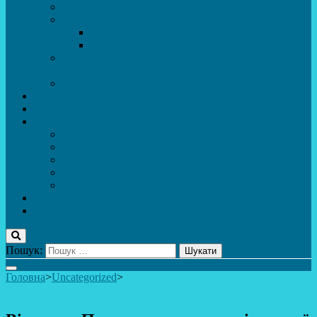
ДИСТАНЦІЙНЕ НАВЧАННЯ
МЕТОДИЧНА СКРИНЬКА
Портфоліо педагогів
Перелік програм ЦТДЮ 2024-2025 н. р.
ПРАВИЛА ПОВЕДІНКИ ЗДОБУВАЧА ОСВІТИ В
ЗАКЛАДІ
Вакансії
Новини
Фотогалерея
Про Важливе
Психолог
Протидія булінгу
Безпечний інтернет
Безпека під час війни. Мінна безпека
Безпека житєдіяльності
Контакти
ПУБЛіЧНА інформація
Пошук:
Головна
>
Uncategorized
>