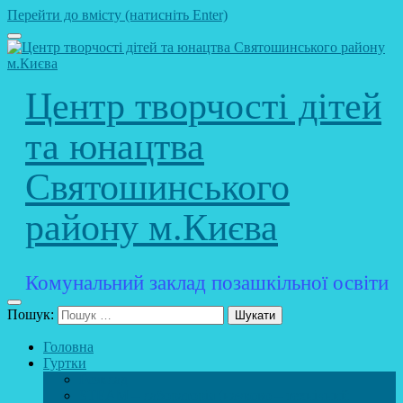
Перейти до вмісту (натисніть Enter)
Центр творчості дітей
та юнацтва
Святошинського
району м.Києва
Комунальний заклад позашкільної освіти
Пошук:
Головна
Гуртки
Розклад
STEAM – лабораторія (науково – технічний