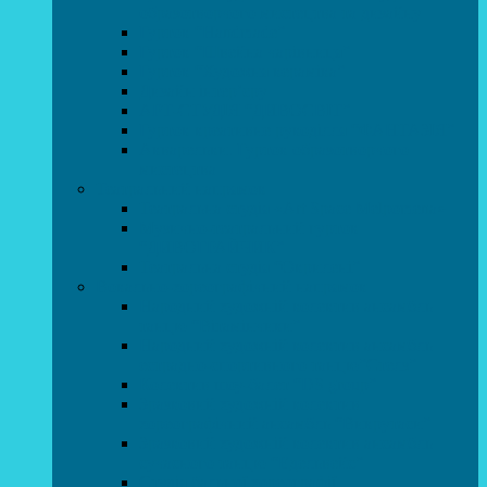
образотворчого мистецтва та дизайну
Гурток “Handmade”
Гурток “Швейна чарівниця”
Гурток “Художня кераміка”
Дизайн інтер’єру
АРТ-СТУДІЯ “ДИВОСВІТ”
Гурток креативне рукоділля “ФАНТАЗІЯ”
Акварельки. Гурток образотворчого
мистецтва
Театральний напрямок
Театральна студія «Art Space Melpomena»
Музично-театральний гурток
“ДИВОГРАЙЧИК”
Театральна студія “Окрилені”
Вокально-хореографічний напрямок
Народний художній колектив ансамбль
танцю “Вітамінчики”
Народний художній колектив ансамбль
естрадно-спортивного танцю”Стелз”
Колектив шоу-балет “DS group”
Зразковий художній колектив
хореографічний ансамбль “Викрутаси”
Зразковий художній колектив ансамбль
сучасного танцю “Едельвейс”
Студія бальної хореографії