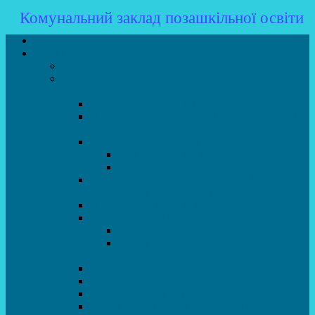
Комунальний заклад позашкільної освіти
Головна
Гуртки
Розклад
STEAM – лабораторія (науково – технічний
напрямок)
STEAM для початківців
Програмування для дошкільнят SCRATCH
JR
СТУДІЯ радіокерованих моделей
АВІАмоделювання
СУДНОмоделювання
Гурток програмування SCRATCH
(створення відеоігор та анімації)
Програмування Python
РОБОТОТЕХНІКА
Гурток робототехніки «Евріка»
Гурток робототехніки “Робот GO“ (M-
BOT)
Вебдизайн та Комп’ютерна графіка
Електроніка та винахідництво “Volt”
LEGO-конструювання
Гурток картингу та цифрового автоспорту