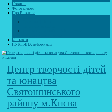
Новини
Фотогалерея
Про Важливе
Психолог
Протидія булінгу
Безпечний інтернет
Безпека під час війни. Мінна безпека
Безпека житєдіяльності
Контакти
ПУБЛіЧНА інформація
Центр творчості дітей
та юнацтва
Святошинського
району м.Києва