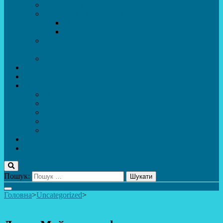
ДИСТАНЦІЙНЕ НАВЧАННЯ
МЕТОДИЧНА СКРИНЬКА
Портфоліо педагогів
Перелік програм ЦТДЮ 2024-2025 н. р.
ПРАВИЛА ПОВЕДІНКИ ЗДОБУВАЧА ОСВІТИ В
ЗАКЛАДІ
Вакансії
Новини
Фотогалерея
Про Важливе
Психолог
Протидія булінгу
Безпечний інтернет
Безпека під час війни. Мінна безпека
Безпека житєдіяльності
Контакти
ПУБЛіЧНА інформація
Пошук:
Головна
>
Uncategorized
>