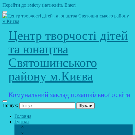
Перейти до вмісту (натисніть Enter)
Центр творчості дітей
та юнацтва
Святошинського
району м.Києва
Комунальний заклад позашкільної освіти
Пошук:
Головна
Гуртки
Розклад
STEAM – лабораторія (науково – технічний