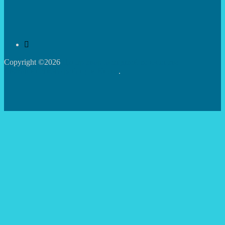
Copyright ©2026
Центр творчості дітей та юнацтва
Святошинського району м.Києва
.