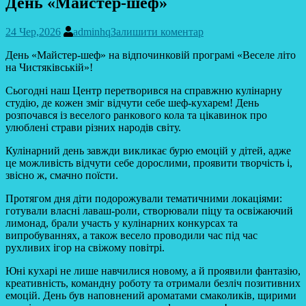
День «Майстер-шеф»
24 Чер,2026
adminhq
Залишити коментар
День «Майстер-шеф» на відпочинковій програмі «Веселе літо
на Чистяківській»!
Сьогодні наш Центр перетворився на справжню кулінарну
студію, де кожен зміг відчути себе шеф-кухарем! День
розпочався із веселого ранкового кола та цікавинок про
улюблені страви різних народів світу.
Кулінарний день завжди викликає бурю емоцій у дітей, адже
це можливість відчути себе дорослими, проявити творчість і,
звісно ж, смачно поїсти.
Протягом дня діти подорожували тематичними локаціями:
готували власні лаваш-роли, створювали піцу та освіжаючий
лимонад, брали участь у кулінарних конкурсах та
випробуваннях, а також весело проводили час під час
рухливих ігор на свіжому повітрі.
Юні кухарі не лише навчилися новому, а й проявили фантазію,
креативність, командну роботу та отримали безліч позитивних
емоцій. День був наповнений ароматами смаколиків, щирими