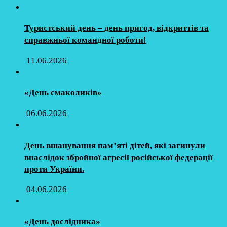
Туристський день – день пригод, відкриттів та
справжньої командної роботи!
11.06.2026
«День смаколиків»
06.06.2026
День вшанування пам’яті дітей, які загинули
внаслідок збройної агресії російської федерації
проти України.
04.06.2026
«День дослідника»