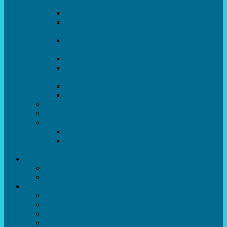
естрадно-спортивного танцю”Стелз”
Колектив шоу-балет “DS group”
Зразковий художній колектив
хореографічний ансамбль “Викрутаси”
Зразковий художній колектив ансамбль
сучасного танцю “Едельвейс”
Студія бальної хореографії
Спортивно-танцювальний колектив “GYM
team”
Вокальна студія “Веселі нотки”
Студія естрадного вокалу “Консонанс”
Музична студія “Чарівні струни”
Гурток “Шахи та шашки”
Гуманітарний напрямок
Студія “Дошколярик”
Психологічний гурток “Логіка для
допитливих”
Батькам
Правила прийому
ОЗДОРОВЛЕННЯ ТА ВІДПОЧИНОК
Про нас
Адміністрація
Атестація педагогічних працівників
МАСОВІ ЗАХОДИ
Музей