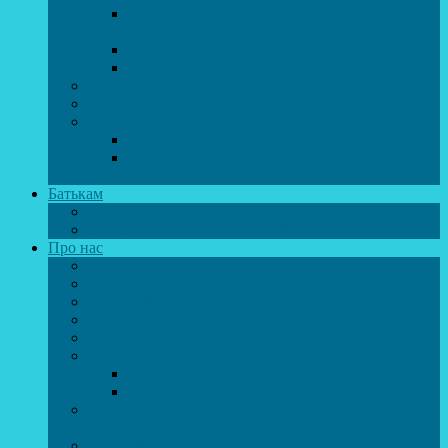
Спортивно-танцювальний колектив “GYM
team”
Вокальна студія “Веселі нотки”
Студія естрадного вокалу “Консонанс”
Музична студія “Чарівні струни”
Гурток “Шахи та шашки”
Гуманітарний напрямок
Студія “Дошколярик”
Психологічний гурток “Логіка для
допитливих”
Батькам
Правила прийому
ОЗДОРОВЛЕННЯ ТА ВІДПОЧИНОК
Про нас
Адміністрація
Атестація педагогічних працівників
МАСОВІ ЗАХОДИ
Музей
ДИСТАНЦІЙНЕ НАВЧАННЯ
МЕТОДИЧНА СКРИНЬКА
Портфоліо педагогів
Перелік програм ЦТДЮ 2024-2025 н. р.
ПРАВИЛА ПОВЕДІНКИ ЗДОБУВАЧА ОСВІТИ В
ЗАКЛАДІ
Вакансії