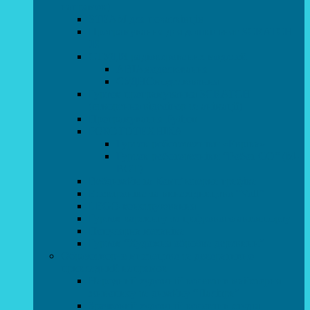
напрямок)
STEAM для початківців
Програмування для дошкільнят SCRATCH
JR
СТУДІЯ радіокерованих моделей
АВІАмоделювання
СУДНОмоделювання
Гурток програмування SCRATCH
(створення відеоігор та анімації)
Програмування Python
РОБОТОТЕХНІКА
Гурток робототехніки «Евріка»
Гурток робототехніки “Робот GO“ (M-
BOT)
Вебдизайн та Комп’ютерна графіка
Електроніка та винахідництво “Volt”
LEGO-конструювання
Гурток картингу та цифрового автоспорту
Популярна механіка
Гурток “Художня обробка деревини”
Образотворче мистецтво та декоративно –
прикладний напрямок
Народний художній колектив майстерня
живопису та дизайну “Палітра”
Зразковий художній колектив студія