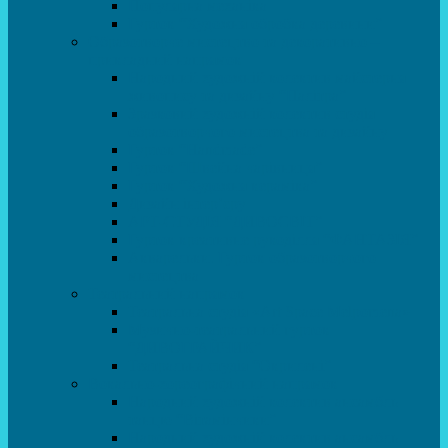
Популярна механіка
Гурток “Художня обробка деревини”
Образотворче мистецтво та декоративно –
прикладний напрямок
Народний художній колектив майстерня
живопису та дизайну “Палітра”
Зразковий художній колектив студія
образотворчого мистецтва та дизайну
Гурток “Handmade”
Гурток “Швейна чарівниця”
Гурток “Художня кераміка”
Дизайн інтер’єру
АРТ-СТУДІЯ “ДИВОСВІТ”
Гурток креативне рукоділля “ФАНТАЗІЯ”
Акварельки. Гурток образотворчого
мистецтва
Театральний напрямок
Театральна студія «Art Space Melpomena»
Музично-театральний гурток
“ДИВОГРАЙЧИК”
Театральна студія “Окрилені”
Вокально-хореографічний напрямок
Народний художній колектив ансамбль
танцю “Вітамінчики”
Народний художній колектив ансамбль