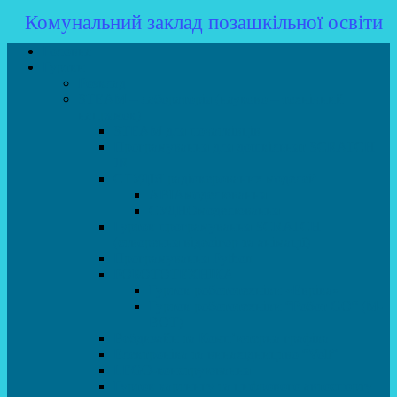
Комунальний заклад позашкільної освіти
Головна
Гуртки
Розклад
STEAM – лабораторія (науково – технічний
напрямок)
STEAM для початківців
Програмування для дошкільнят SCRATCH
JR
СТУДІЯ радіокерованих моделей
АВІАмоделювання
СУДНОмоделювання
Гурток програмування SCRATCH
(створення відеоігор та анімації)
Програмування Python
РОБОТОТЕХНІКА
Гурток робототехніки «Евріка»
Гурток робототехніки “Робот GO“ (M-
BOT)
Вебдизайн та Комп’ютерна графіка
Електроніка та винахідництво “Volt”
LEGO-конструювання
Гурток картингу та цифрового автоспорту