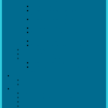
естрадно-спортивного танцю”Стелз”
Колектив шоу-балет “DS group”
Зразковий художній колектив
хореографічний ансамбль “Викрутаси”
Зразковий художній колектив ансамбль
сучасного танцю “Едельвейс”
Студія бальної хореографії
Спортивно-танцювальний колектив “GYM
team”
Вокальна студія “Веселі нотки”
Студія естрадного вокалу “Консонанс”
Музична студія “Чарівні струни”
Гурток “Шахи та шашки”
Гуманітарний напрямок
Студія “Дошколярик”
Психологічний гурток “Логіка для
допитливих”
Батькам
Правила прийому
ОЗДОРОВЛЕННЯ ТА ВІДПОЧИНОК
Про нас
Адміністрація
Атестація педагогічних працівників
МАСОВІ ЗАХОДИ
Музей