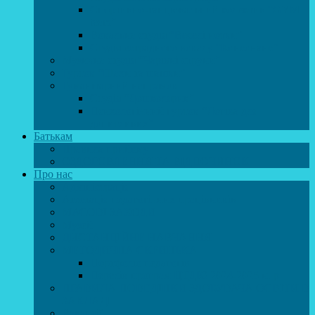
Спортивно-танцювальний колектив “GYM
team”
Вокальна студія “Веселі нотки”
Студія естрадного вокалу “Консонанс”
Музична студія “Чарівні струни”
Гурток “Шахи та шашки”
Гуманітарний напрямок
Студія “Дошколярик”
Психологічний гурток “Логіка для
допитливих”
Батькам
Правила прийому
ОЗДОРОВЛЕННЯ ТА ВІДПОЧИНОК
Про нас
Адміністрація
Атестація педагогічних працівників
МАСОВІ ЗАХОДИ
Музей
ДИСТАНЦІЙНЕ НАВЧАННЯ
МЕТОДИЧНА СКРИНЬКА
Портфоліо педагогів
Перелік програм ЦТДЮ 2024-2025 н. р.
ПРАВИЛА ПОВЕДІНКИ ЗДОБУВАЧА ОСВІТИ В
ЗАКЛАДІ
Вакансії