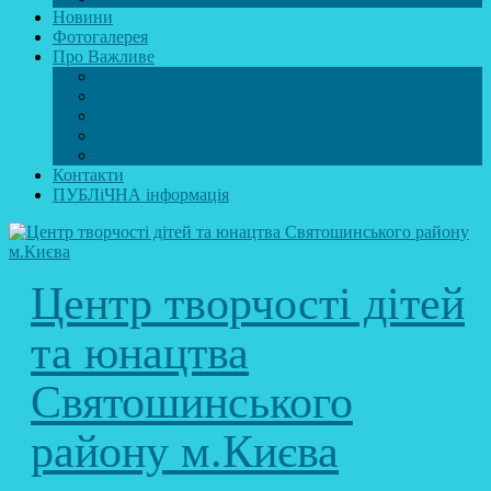
Новини
Фотогалерея
Про Важливе
Психолог
Протидія булінгу
Безпечний інтернет
Безпека під час війни. Мінна безпека
Безпека житєдіяльності
Контакти
ПУБЛіЧНА інформація
Центр творчості дітей
та юнацтва
Святошинського
району м.Києва