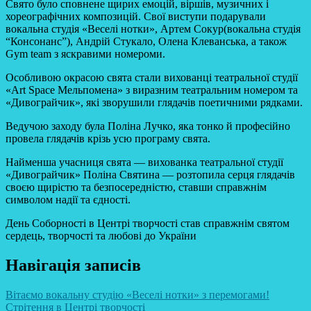
Свято було сповнене щирих емоцій, віршів, музичних і
хореографічних композицій. Свої виступи подарували
вокальна студія «Веселі нотки», Артем Сокур(вокальна студія
“Консонанс”), Андрій Стукало, Олена Клеванська, а також
Gym team з яскравими номероми.
Особливою окрасою свята стали вихованці театральної студії
«Art Space Мельпомена» з виразним театральним номером та
«Дивограйчик», які зворушили глядачів поетичними рядками.
Ведучою заходу була Поліна Лучко, яка тонко й професійно
провела глядачів крізь усю програму свята.
Найменша учасниця свята — вихованка театральної студії
«Дивограйчик» Поліна Святина — розтопила серця глядачів
своєю щирістю та безпосередністю, ставши справжнім
символом надії та єдності.
День Соборності в Центрі творчості став справжнім святом
сердець, творчості та любові до України
Навігація записів
Вітаємо вокальну студію «Веселі нотки» з перемогами!
Стрітення в Центрі творчості