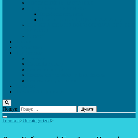
ДИСТАНЦІЙНЕ НАВЧАННЯ
МЕТОДИЧНА СКРИНЬКА
Портфоліо педагогів
Перелік програм ЦТДЮ 2024-2025 н. р.
ПРАВИЛА ПОВЕДІНКИ ЗДОБУВАЧА ОСВІТИ В
ЗАКЛАДІ
Вакансії
Новини
Фотогалерея
Про Важливе
Психолог
Протидія булінгу
Безпечний інтернет
Безпека під час війни. Мінна безпека
Безпека житєдіяльності
Контакти
ПУБЛіЧНА інформація
Пошук:
Головна
>
Uncategorized
>