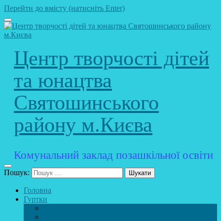
Перейти до вмісту (натисніть Enter)
Центр творчості дітей
та юнацтва
Святошинського
району м.Києва
Комунальний заклад позашкільної освіти
Пошук:
Головна
Гуртки
Розклад
STEAM – лабораторія (науково – технічний