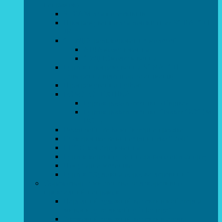
напрямок)
STEAM для початківців
Програмування для дошкільнят SCRATCH
JR
СТУДІЯ радіокерованих моделей
АВІАмоделювання
СУДНОмоделювання
Гурток програмування SCRATCH
(створення відеоігор та анімації)
Програмування Python
РОБОТОТЕХНІКА
Гурток робототехніки «Евріка»
Гурток робототехніки “Робот GO“ (M-
BOT)
Вебдизайн та Комп’ютерна графіка
Електроніка та винахідництво “Volt”
LEGO-конструювання
Гурток картингу та цифрового автоспорту
Популярна механіка
Гурток “Художня обробка деревини”
Образотворче мистецтво та декоративно –
прикладний напрямок
Народний художній колектив майстерня
живопису та дизайну “Палітра”
Зразковий художній колектив студія