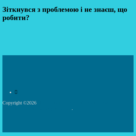
Зіткнувся з проблемою і не знаєш, що
робити?
Copyright ©2026
Центр творчості дітей та юнацтва
Святошинського району м.Києва
.