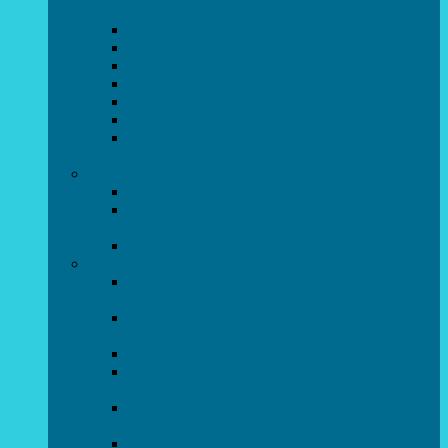
образотворчого мистецтва та дизайну
Гурток “Handmade”
Гурток “Швейна чарівниця”
Гурток “Художня кераміка”
Дизайн інтер’єру
АРТ-СТУДІЯ “ДИВОСВІТ”
Гурток креативне рукоділля “ФАНТАЗІЯ”
Акварельки. Гурток образотворчого
мистецтва
Театральний напрямок
Театральна студія «Art Space Melpomena»
Музично-театральний гурток
“ДИВОГРАЙЧИК”
Театральна студія “Окрилені”
Вокально-хореографічний напрямок
Народний художній колектив ансамбль
танцю “Вітамінчики”
Народний художній колектив ансамбль
естрадно-спортивного танцю”Стелз”
Колектив шоу-балет “DS group”
Зразковий художній колектив
хореографічний ансамбль “Викрутаси”
Зразковий художній колектив ансамбль
сучасного танцю “Едельвейс”
Студія бальної хореографії