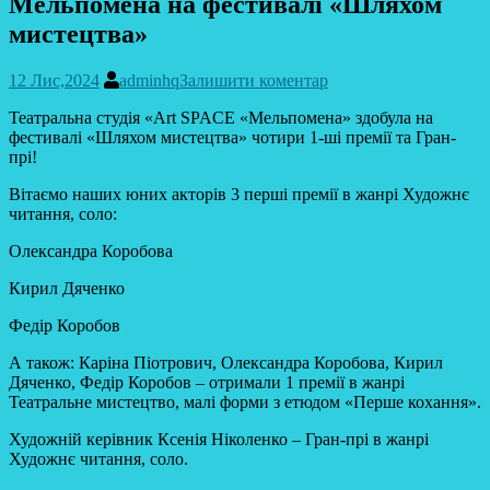
Мельпомена на фестивалі «Шляхом
мистецтва»
12 Лис,2024
adminhq
Залишити коментар
Театральна студія «Art SPACE «Мельпомена» здобула на
фестивалі «Шляхом мистецтва» чотири 1-ші премії та Гран-
прі!
Вітаємо наших юних акторів 3 перші премії в жанрі Художнє
читання, соло:
Олександра Коробова
Кирил Дяченко
Федір Коробов
А також: Каріна Піотрович, Олександра Коробова, Кирил
Дяченко, Федір Коробов – отримали 1 премії в жанрі
Театральне мистецтво, малі форми з етюдом «Перше кохання».
Художній керівник Ксенія Ніколенко – Гран-прі в жанрі
Художнє читання, соло.