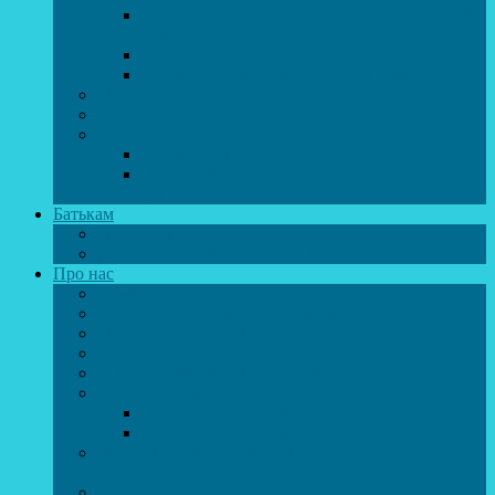
Спортивно-танцювальний колектив “GYM
team”
Вокальна студія “Веселі нотки”
Студія естрадного вокалу “Консонанс”
Музична студія “Чарівні струни”
Гурток “Шахи та шашки”
Гуманітарний напрямок
Студія “Дошколярик”
Психологічний гурток “Логіка для
допитливих”
Батькам
Правила прийому
ОЗДОРОВЛЕННЯ ТА ВІДПОЧИНОК
Про нас
Адміністрація
Атестація педагогічних працівників
МАСОВІ ЗАХОДИ
Музей
ДИСТАНЦІЙНЕ НАВЧАННЯ
МЕТОДИЧНА СКРИНЬКА
Портфоліо педагогів
Перелік програм ЦТДЮ 2024-2025 н. р.
ПРАВИЛА ПОВЕДІНКИ ЗДОБУВАЧА ОСВІТИ В
ЗАКЛАДІ
Вакансії