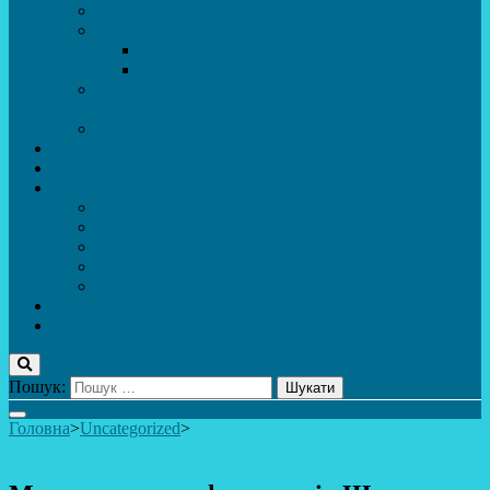
ДИСТАНЦІЙНЕ НАВЧАННЯ
МЕТОДИЧНА СКРИНЬКА
Портфоліо педагогів
Перелік програм ЦТДЮ 2024-2025 н. р.
ПРАВИЛА ПОВЕДІНКИ ЗДОБУВАЧА ОСВІТИ В
ЗАКЛАДІ
Вакансії
Новини
Фотогалерея
Про Важливе
Психолог
Протидія булінгу
Безпечний інтернет
Безпека під час війни. Мінна безпека
Безпека житєдіяльності
Контакти
ПУБЛіЧНА інформація
Пошук:
Головна
>
Uncategorized
>