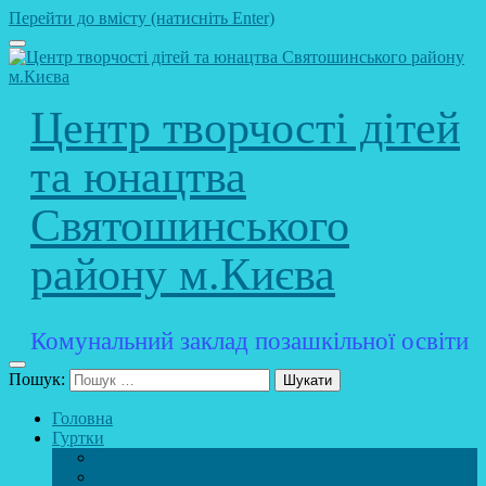
Перейти до вмісту (натисніть Enter)
Центр творчості дітей
та юнацтва
Святошинського
району м.Києва
Комунальний заклад позашкільної освіти
Пошук:
Головна
Гуртки
Розклад
STEAM – лабораторія (науково – технічний