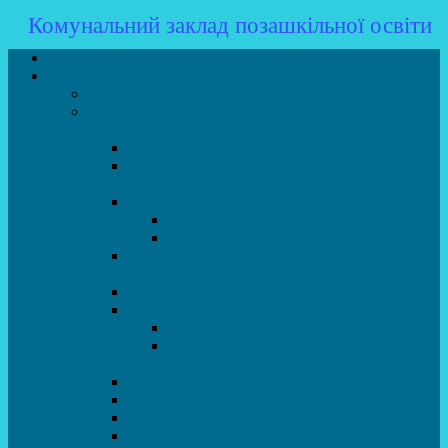
Комунальний заклад позашкільної освіти
Головна
Гуртки
Розклад
STEAM – лабораторія (науково – технічний
напрямок)
STEAM для початківців
Програмування для дошкільнят SCRATCH
JR
СТУДІЯ радіокерованих моделей
АВІАмоделювання
СУДНОмоделювання
Гурток програмування SCRATCH
(створення відеоігор та анімації)
Програмування Python
РОБОТОТЕХНІКА
Гурток робототехніки «Евріка»
Гурток робототехніки “Робот GO“ (M-
BOT)
Вебдизайн та Комп’ютерна графіка
Електроніка та винахідництво “Volt”
LEGO-конструювання
Гурток картингу та цифрового автоспорту