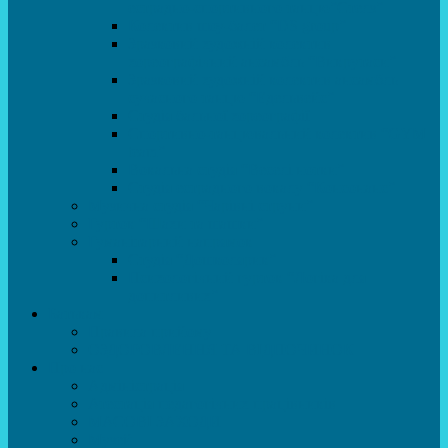
естрадно-спортивного танцю”Стелз”
Колектив шоу-балет “DS group”
Зразковий художній колектив
хореографічний ансамбль “Викрутаси”
Зразковий художній колектив ансамбль
сучасного танцю “Едельвейс”
Студія бальної хореографії
Спортивно-танцювальний колектив “GYM
team”
Вокальна студія “Веселі нотки”
Студія естрадного вокалу “Консонанс”
Музична студія “Чарівні струни”
Гурток “Шахи та шашки”
Гуманітарний напрямок
Студія “Дошколярик”
Психологічний гурток “Логіка для
допитливих”
Батькам
Правила прийому
ОЗДОРОВЛЕННЯ ТА ВІДПОЧИНОК
Про нас
Адміністрація
Атестація педагогічних працівників
МАСОВІ ЗАХОДИ
Музей