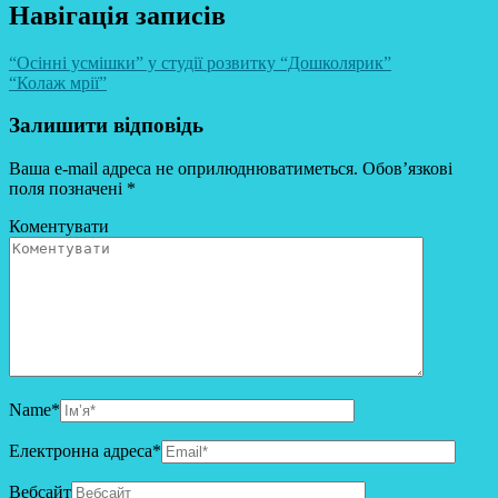
Навігація записів
“Осінні усмішки” у студії розвитку “Дошколярик”
“Колаж мрії”
Залишити відповідь
Ваша e-mail адреса не оприлюднюватиметься.
Обов’язкові
поля позначені
*
Коментувати
Name
*
Електронна адреса
*
Вебсайт