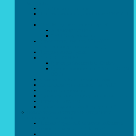
напрямок)
STEAM для початківців
Програмування для дошкільнят SCRATCH
JR
СТУДІЯ радіокерованих моделей
АВІАмоделювання
СУДНОмоделювання
Гурток програмування SCRATCH
(створення відеоігор та анімації)
Програмування Python
РОБОТОТЕХНІКА
Гурток робототехніки «Евріка»
Гурток робототехніки “Робот GO“ (M-
BOT)
Вебдизайн та Комп’ютерна графіка
Електроніка та винахідництво “Volt”
LEGO-конструювання
Гурток картингу та цифрового автоспорту
Популярна механіка
Гурток “Художня обробка деревини”
Образотворче мистецтво та декоративно –
прикладний напрямок
Народний художній колектив майстерня
живопису та дизайну “Палітра”
Зразковий художній колектив студія