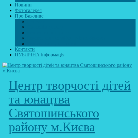
Новини
Фотогалерея
Про Важливе
Психолог
Протидія булінгу
Безпечний інтернет
Безпека під час війни. Мінна безпека
Безпека житєдіяльності
Контакти
ПУБЛіЧНА інформація
Центр творчості дітей
та юнацтва
Святошинського
району м.Києва