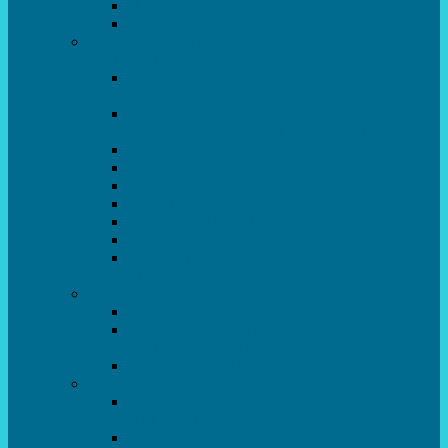
Популярна механіка
Гурток “Художня обробка деревини”
Образотворче мистецтво та декоративно –
прикладний напрямок
Народний художній колектив майстерня
живопису та дизайну “Палітра”
Зразковий художній колектив студія
образотворчого мистецтва та дизайну
Гурток “Handmade”
Гурток “Швейна чарівниця”
Гурток “Художня кераміка”
Дизайн інтер’єру
АРТ-СТУДІЯ “ДИВОСВІТ”
Гурток креативне рукоділля “ФАНТАЗІЯ”
Акварельки. Гурток образотворчого
мистецтва
Театральний напрямок
Театральна студія «Art Space Melpomena»
Музично-театральний гурток
“ДИВОГРАЙЧИК”
Театральна студія “Окрилені”
Вокально-хореографічний напрямок
Народний художній колектив ансамбль
танцю “Вітамінчики”
Народний художній колектив ансамбль