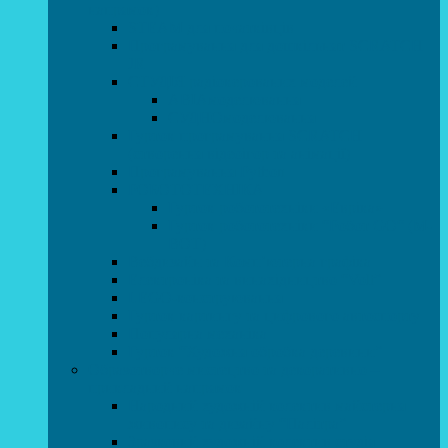
напрямок)
STEAM для початківців
Програмування для дошкільнят SCRATCH
JR
СТУДІЯ радіокерованих моделей
АВІАмоделювання
СУДНОмоделювання
Гурток програмування SCRATCH
(створення відеоігор та анімації)
Програмування Python
РОБОТОТЕХНІКА
Гурток робототехніки «Евріка»
Гурток робототехніки “Робот GO“ (M-
BOT)
Вебдизайн та Комп’ютерна графіка
Електроніка та винахідництво “Volt”
LEGO-конструювання
Гурток картингу та цифрового автоспорту
Популярна механіка
Гурток “Художня обробка деревини”
Образотворче мистецтво та декоративно –
прикладний напрямок
Народний художній колектив майстерня
живопису та дизайну “Палітра”
Зразковий художній колектив студія