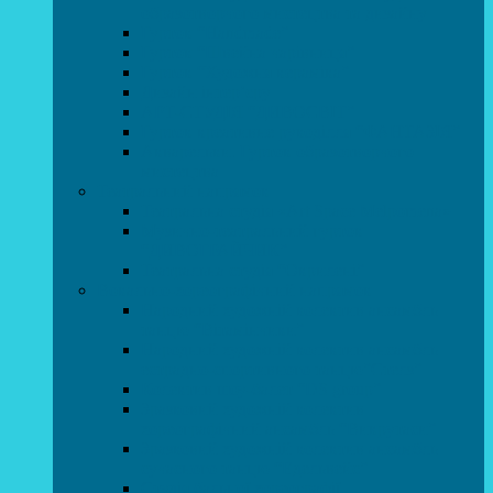
образотворчого мистецтва та дизайну
Гурток “Handmade”
Гурток “Швейна чарівниця”
Гурток “Художня кераміка”
Дизайн інтер’єру
АРТ-СТУДІЯ “ДИВОСВІТ”
Гурток креативне рукоділля “ФАНТАЗІЯ”
Акварельки. Гурток образотворчого
мистецтва
Театральний напрямок
Театральна студія «Art Space Melpomena»
Музично-театральний гурток
“ДИВОГРАЙЧИК”
Театральна студія “Окрилені”
Вокально-хореографічний напрямок
Народний художній колектив ансамбль
танцю “Вітамінчики”
Народний художній колектив ансамбль
естрадно-спортивного танцю”Стелз”
Колектив шоу-балет “DS group”
Зразковий художній колектив
хореографічний ансамбль “Викрутаси”
Зразковий художній колектив ансамбль
сучасного танцю “Едельвейс”
Студія бальної хореографії