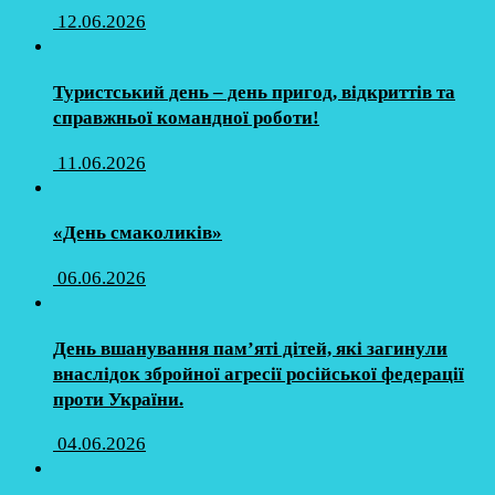
12.06.2026
Туристський день – день пригод, відкриттів та
справжньої командної роботи!
11.06.2026
«День смаколиків»
06.06.2026
День вшанування пам’яті дітей, які загинули
внаслідок збройної агресії російської федерації
проти України.
04.06.2026