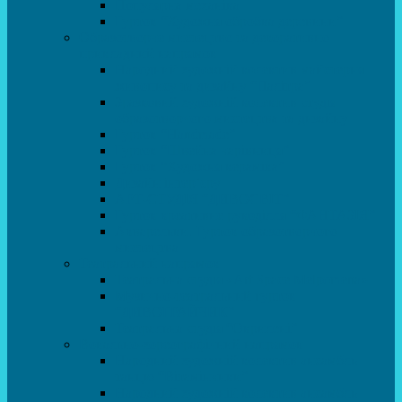
Популярна механіка
Гурток “Художня обробка деревини”
Образотворче мистецтво та декоративно –
прикладний напрямок
Народний художній колектив майстерня
живопису та дизайну “Палітра”
Зразковий художній колектив студія
образотворчого мистецтва та дизайну
Гурток “Handmade”
Гурток “Швейна чарівниця”
Гурток “Художня кераміка”
Дизайн інтер’єру
АРТ-СТУДІЯ “ДИВОСВІТ”
Гурток креативне рукоділля “ФАНТАЗІЯ”
Акварельки. Гурток образотворчого
мистецтва
Театральний напрямок
Театральна студія «Art Space Melpomena»
Музично-театральний гурток
“ДИВОГРАЙЧИК”
Театральна студія “Окрилені”
Вокально-хореографічний напрямок
Народний художній колектив ансамбль
танцю “Вітамінчики”
Народний художній колектив ансамбль