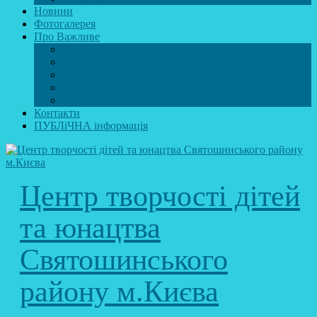
Новини
Фотогалерея
Про Важливе
Психолог
Протидія булінгу
Безпечний інтернет
Безпека під час війни. Мінна безпека
Безпека житєдіяльності
Контакти
ПУБЛіЧНА інформація
Центр творчості дітей
та юнацтва
Святошинського
району м.Києва