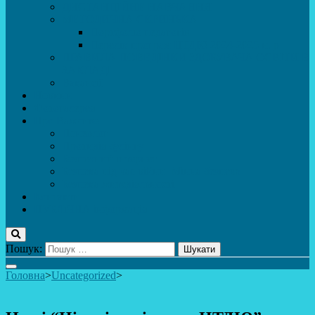
ДИСТАНЦІЙНЕ НАВЧАННЯ
МЕТОДИЧНА СКРИНЬКА
Портфоліо педагогів
Перелік програм ЦТДЮ 2024-2025 н. р.
ПРАВИЛА ПОВЕДІНКИ ЗДОБУВАЧА ОСВІТИ В
ЗАКЛАДІ
Вакансії
Новини
Фотогалерея
Про Важливе
Психолог
Протидія булінгу
Безпечний інтернет
Безпека під час війни. Мінна безпека
Безпека житєдіяльності
Контакти
ПУБЛіЧНА інформація
Пошук:
Головна
>
Uncategorized
>