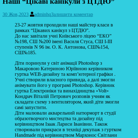
Наші “Цікаві канікули з ЦТДЮ”
30 Жов,2023
adminhq
Залишити коментар
23-27 жовтня проходили наші майстер класи в
рамках “Цікавих канікул з ЦТДЮ”.
До нас завітали учні Київського ліцею “ЕКО”
№198, СШ №200 імені Василя Стуса, СШ І-ІІІ
ступенів N 96 ім. О. К. Антонова, СШ№154,
СШ№185.
Діти поринули у світ анімації Photoshop з
Макаровою Катериною Юріївною керівником
гуртка WEB-дизайну та комп’ютерної графіки .
Учні створили власного привида, а далі змогли
анімувати його у програмі Photoshop. Керівник
гуртка Електроніки та винахідництва «Volt»
Кондрач Віталій Петрович розповів учням як
складати схему з вентилятором, який діти змогли
самі запустити.
Діти малювали акварельний натюрморт в студії
образотворчого мистецтва та дизайну під
керівництвом Ізаак Лариси Іванівни. Також
створювали прикраси в техніці декупаж з гуртком
Handmade під керівництвом Мархонос Світлани