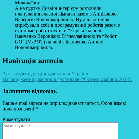
Миколаївни.
А на гуртку Дизайн інтерʼєру розробили
планування власної кімнати разом з Анніковою
Валерією Володимирівною. Ну а на останок
спробували себе в програмуванні роботів разом з
гуртками робототехніки “Евріка”на чолі з
Іванченко Веронікою В’ячеславівною та “Робот
GO“ (M-BOT) на чолі з Іванченко Анною
Володимирівною.
Навігація записів
Арт тиждень до Дня художника України
Нагородження учасників фестивалю “Осінні усмішки-2023”.
Залишити відповідь
Ваша e-mail адреса не оприлюднюватиметься.
Обов’язкові
поля позначені
*
Коментувати