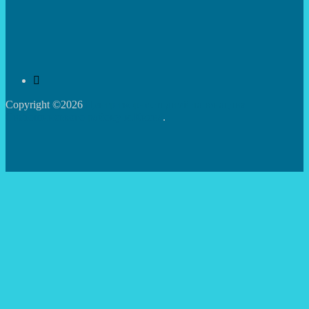
Copyright ©2026
Центр творчості дітей та юнацтва
Святошинського району м.Києва
.