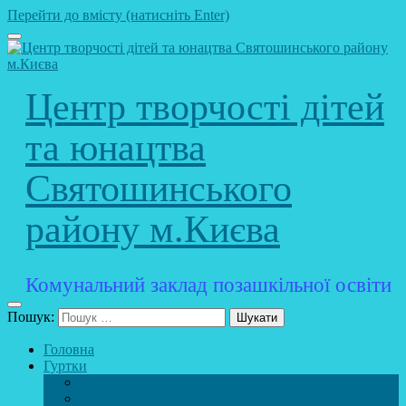
Перейти до вмісту (натисніть Enter)
Центр творчості дітей
та юнацтва
Святошинського
району м.Києва
Комунальний заклад позашкільної освіти
Пошук:
Головна
Гуртки
Розклад
STEAM – лабораторія (науково – технічний