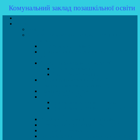
Комунальний заклад позашкільної освіти
Головна
Гуртки
Розклад
STEAM – лабораторія (науково – технічний
напрямок)
STEAM для початківців
Програмування для дошкільнят SCRATCH
JR
СТУДІЯ радіокерованих моделей
АВІАмоделювання
СУДНОмоделювання
Гурток програмування SCRATCH
(створення відеоігор та анімації)
Програмування Python
РОБОТОТЕХНІКА
Гурток робототехніки «Евріка»
Гурток робототехніки “Робот GO“ (M-
BOT)
Вебдизайн та Комп’ютерна графіка
Електроніка та винахідництво “Volt”
LEGO-конструювання
Гурток картингу та цифрового автоспорту