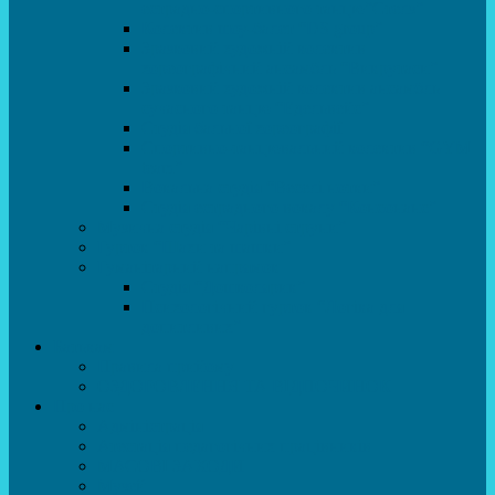
естрадно-спортивного танцю”Стелз”
Колектив шоу-балет “DS group”
Зразковий художній колектив
хореографічний ансамбль “Викрутаси”
Зразковий художній колектив ансамбль
сучасного танцю “Едельвейс”
Студія бальної хореографії
Спортивно-танцювальний колектив “GYM
team”
Вокальна студія “Веселі нотки”
Студія естрадного вокалу “Консонанс”
Музична студія “Чарівні струни”
Гурток “Шахи та шашки”
Гуманітарний напрямок
Студія “Дошколярик”
Психологічний гурток “Логіка для
допитливих”
Батькам
Правила прийому
ОЗДОРОВЛЕННЯ ТА ВІДПОЧИНОК
Про нас
Адміністрація
Атестація педагогічних працівників
МАСОВІ ЗАХОДИ
Музей