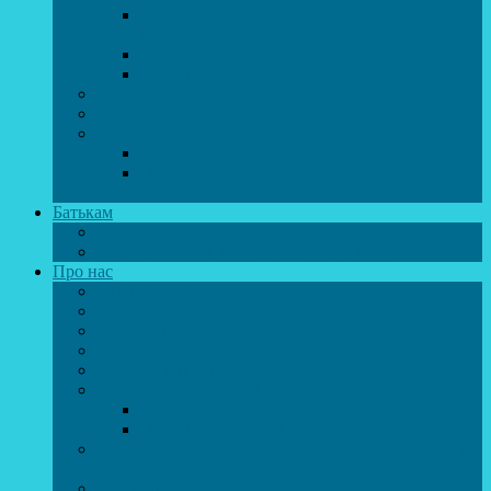
Спортивно-танцювальний колектив “GYM
team”
Вокальна студія “Веселі нотки”
Студія естрадного вокалу “Консонанс”
Музична студія “Чарівні струни”
Гурток “Шахи та шашки”
Гуманітарний напрямок
Студія “Дошколярик”
Психологічний гурток “Логіка для
допитливих”
Батькам
Правила прийому
ОЗДОРОВЛЕННЯ ТА ВІДПОЧИНОК
Про нас
Адміністрація
Атестація педагогічних працівників
МАСОВІ ЗАХОДИ
Музей
ДИСТАНЦІЙНЕ НАВЧАННЯ
МЕТОДИЧНА СКРИНЬКА
Портфоліо педагогів
Перелік програм ЦТДЮ 2024-2025 н. р.
ПРАВИЛА ПОВЕДІНКИ ЗДОБУВАЧА ОСВІТИ В
ЗАКЛАДІ
Вакансії