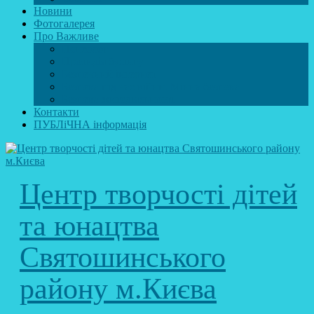
Новини
Фотогалерея
Про Важливе
Психолог
Протидія булінгу
Безпечний інтернет
Безпека під час війни. Мінна безпека
Безпека житєдіяльності
Контакти
ПУБЛіЧНА інформація
Центр творчості дітей
та юнацтва
Святошинського
району м.Києва