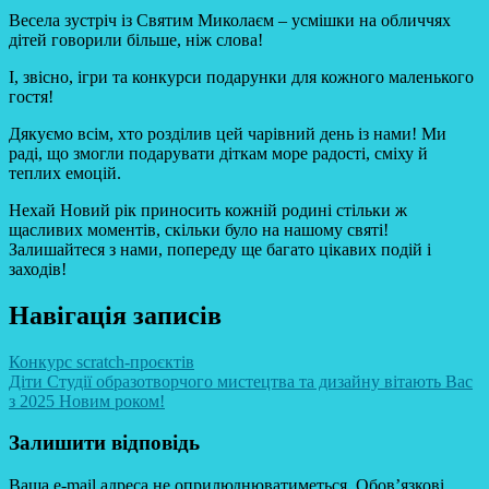
Весела зустріч із Святим Миколаєм – усмішки на обличчях
дітей говорили більше, ніж слова!
І, звісно, ігри та конкурси подарунки для кожного маленького
гостя!
Дякуємо всім, хто розділив цей чарівний день із нами! Ми
раді, що змогли подарувати діткам море радості, сміху й
теплих емоцій.
Нехай Новий рік приносить кожній родині стільки ж
щасливих моментів, скільки було на нашому святі!
Залишайтеся з нами, попереду ще багато цікавих подій і
заходів!
Навігація записів
Конкурс scratch-проєктів
Діти Студії образотворчого мистецтва та дизайну вітають Вас
з 2025 Новим роком!
Залишити відповідь
Ваша e-mail адреса не оприлюднюватиметься.
Обов’язкові