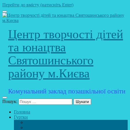
Перейти до вмісту (натисніть Enter)
Центр творчості дітей
та юнацтва
Святошинського
району м.Києва
Комунальний заклад позашкільної освіти
Пошук:
Головна
Гуртки
Розклад
STEAM – лабораторія (науково – технічний