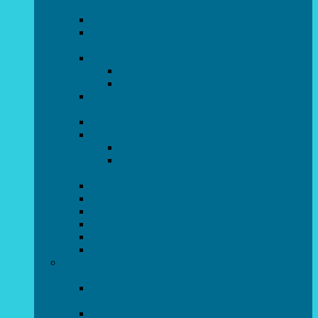
напрямок)
STEAM для початківців
Програмування для дошкільнят SCRATCH
JR
СТУДІЯ радіокерованих моделей
АВІАмоделювання
СУДНОмоделювання
Гурток програмування SCRATCH
(створення відеоігор та анімації)
Програмування Python
РОБОТОТЕХНІКА
Гурток робототехніки «Евріка»
Гурток робототехніки “Робот GO“ (M-
BOT)
Вебдизайн та Комп’ютерна графіка
Електроніка та винахідництво “Volt”
LEGO-конструювання
Гурток картингу та цифрового автоспорту
Популярна механіка
Гурток “Художня обробка деревини”
Образотворче мистецтво та декоративно –
прикладний напрямок
Народний художній колектив майстерня
живопису та дизайну “Палітра”
Зразковий художній колектив студія