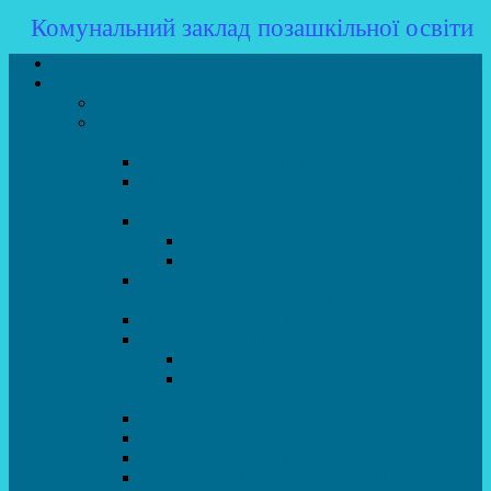
Комунальний заклад позашкільної освіти
Головна
Гуртки
Розклад
STEAM – лабораторія (науково – технічний
напрямок)
STEAM для початківців
Програмування для дошкільнят SCRATCH
JR
СТУДІЯ радіокерованих моделей
АВІАмоделювання
СУДНОмоделювання
Гурток програмування SCRATCH
(створення відеоігор та анімації)
Програмування Python
РОБОТОТЕХНІКА
Гурток робототехніки «Евріка»
Гурток робототехніки “Робот GO“ (M-
BOT)
Вебдизайн та Комп’ютерна графіка
Електроніка та винахідництво “Volt”
LEGO-конструювання
Гурток картингу та цифрового автоспорту