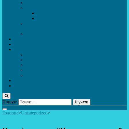
ДИСТАНЦІЙНЕ НАВЧАННЯ
МЕТОДИЧНА СКРИНЬКА
Портфоліо педагогів
Перелік програм ЦТДЮ 2024-2025 н. р.
ПРАВИЛА ПОВЕДІНКИ ЗДОБУВАЧА ОСВІТИ В
ЗАКЛАДІ
Вакансії
Новини
Фотогалерея
Про Важливе
Психолог
Протидія булінгу
Безпечний інтернет
Безпека під час війни. Мінна безпека
Безпека житєдіяльності
Контакти
ПУБЛіЧНА інформація
Пошук:
Головна
>
Uncategorized
>