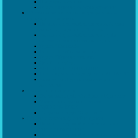
Популярна механіка
Гурток “Художня обробка деревини”
Образотворче мистецтво та декоративно –
прикладний напрямок
Народний художній колектив майстерня
живопису та дизайну “Палітра”
Зразковий художній колектив студія
образотворчого мистецтва та дизайну
Гурток “Handmade”
Гурток “Швейна чарівниця”
Гурток “Художня кераміка”
Дизайн інтер’єру
АРТ-СТУДІЯ “ДИВОСВІТ”
Гурток креативне рукоділля “ФАНТАЗІЯ”
Акварельки. Гурток образотворчого
мистецтва
Театральний напрямок
Театральна студія «Art Space Melpomena»
Музично-театральний гурток
“ДИВОГРАЙЧИК”
Театральна студія “Окрилені”
Вокально-хореографічний напрямок
Народний художній колектив ансамбль
танцю “Вітамінчики”
Народний художній колектив ансамбль