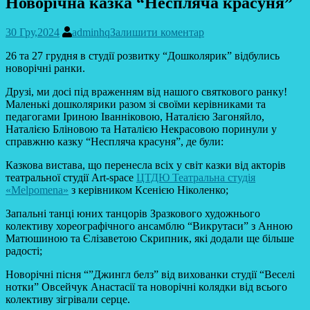
Новорічна казка “Неспляча красуня”
30 Гру,2024
adminhq
Залишити коментар
26 та 27 грудня в студії розвитку “Дошколярик” відбулись
новорічні ранки.
Друзі, ми досі під враженням від нашого святкового ранку!
Маленькі дошколярики разом зі своїми керівниками та
педагогами Іриною Іванніковою, Наталією Загоняйло,
Наталією Бліновою та Наталією Некрасовою поринули у
справжню казку “Неспляча красуня”, де були:
Казкова вистава, що перенесла всіх у світ казки від акторів
театральної студії Аrt-space
ЦТДЮ Театральна студія
«Melpomena»
з керівником Ксенією Ніколенко;
Запальні танці юних танцорів Зразкового художнього
колективу хореографічного ансамблю “Викрутаси” з Анною
Матюшиною та Єлізаветою Скрипник, які додали ще більше
радості;
Новорічні пісня “”Джингл белз” від вихованки студії “Веселі
нотки” Овсейчук Анастасії та новорічні колядки від всього
колективу зігрівали серце.