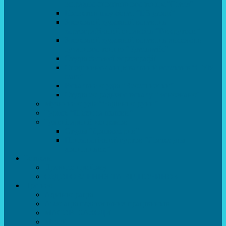
естрадно-спортивного танцю”Стелз”
Колектив шоу-балет “DS group”
Зразковий художній колектив
хореографічний ансамбль “Викрутаси”
Зразковий художній колектив ансамбль
сучасного танцю “Едельвейс”
Студія бальної хореографії
Спортивно-танцювальний колектив “GYM
team”
Вокальна студія “Веселі нотки”
Студія естрадного вокалу “Консонанс”
Музична студія “Чарівні струни”
Гурток “Шахи та шашки”
Гуманітарний напрямок
Студія “Дошколярик”
Психологічний гурток “Логіка для
допитливих”
Батькам
Правила прийому
ОЗДОРОВЛЕННЯ ТА ВІДПОЧИНОК
Про нас
Адміністрація
Атестація педагогічних працівників
МАСОВІ ЗАХОДИ
Музей