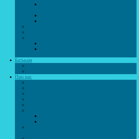
Спортивно-танцювальний колектив “GYM
team”
Вокальна студія “Веселі нотки”
Студія естрадного вокалу “Консонанс”
Музична студія “Чарівні струни”
Гурток “Шахи та шашки”
Гуманітарний напрямок
Студія “Дошколярик”
Психологічний гурток “Логіка для
допитливих”
Батькам
Правила прийому
ОЗДОРОВЛЕННЯ ТА ВІДПОЧИНОК
Про нас
Адміністрація
Атестація педагогічних працівників
МАСОВІ ЗАХОДИ
Музей
ДИСТАНЦІЙНЕ НАВЧАННЯ
МЕТОДИЧНА СКРИНЬКА
Портфоліо педагогів
Перелік програм ЦТДЮ 2024-2025 н. р.
ПРАВИЛА ПОВЕДІНКИ ЗДОБУВАЧА ОСВІТИ В
ЗАКЛАДІ
Вакансії