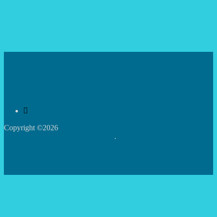
Copyright ©2026
Центр творчості дітей та юнацтва
Святошинського району м.Києва
.