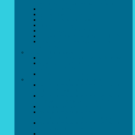
образотворчого мистецтва та дизайну
Гурток “Handmade”
Гурток “Швейна чарівниця”
Гурток “Художня кераміка”
Дизайн інтер’єру
АРТ-СТУДІЯ “ДИВОСВІТ”
Гурток креативне рукоділля “ФАНТАЗІЯ”
Акварельки. Гурток образотворчого
мистецтва
Театральний напрямок
Театральна студія «Art Space Melpomena»
Музично-театральний гурток
“ДИВОГРАЙЧИК”
Театральна студія “Окрилені”
Вокально-хореографічний напрямок
Народний художній колектив ансамбль
танцю “Вітамінчики”
Народний художній колектив ансамбль
естрадно-спортивного танцю”Стелз”
Колектив шоу-балет “DS group”
Зразковий художній колектив
хореографічний ансамбль “Викрутаси”
Зразковий художній колектив ансамбль
сучасного танцю “Едельвейс”
Студія бальної хореографії