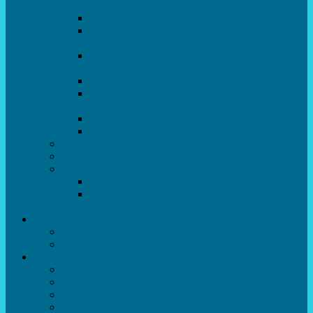
естрадно-спортивного танцю”Стелз”
Колектив шоу-балет “DS group”
Зразковий художній колектив
хореографічний ансамбль “Викрутаси”
Зразковий художній колектив ансамбль
сучасного танцю “Едельвейс”
Студія бальної хореографії
Спортивно-танцювальний колектив “GYM
team”
Вокальна студія “Веселі нотки”
Студія естрадного вокалу “Консонанс”
Музична студія “Чарівні струни”
Гурток “Шахи та шашки”
Гуманітарний напрямок
Студія “Дошколярик”
Психологічний гурток “Логіка для
допитливих”
Батькам
Правила прийому
ОЗДОРОВЛЕННЯ ТА ВІДПОЧИНОК
Про нас
Адміністрація
Атестація педагогічних працівників
МАСОВІ ЗАХОДИ
Музей