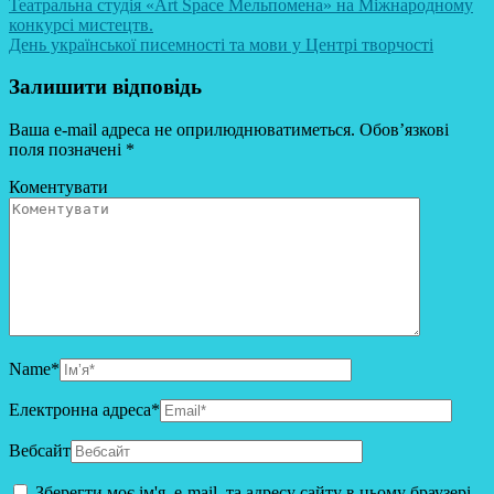
Театральна студія «Art Space Мельпомена» на Міжнародному
конкурсі мистецтв.
День української писемності та мови у Центрі творчості
Залишити відповідь
Ваша e-mail адреса не оприлюднюватиметься.
Обов’язкові
поля позначені
*
Коментувати
Name
*
Електронна адреса
*
Вебсайт
Зберегти моє ім'я, e-mail, та адресу сайту в цьому браузері