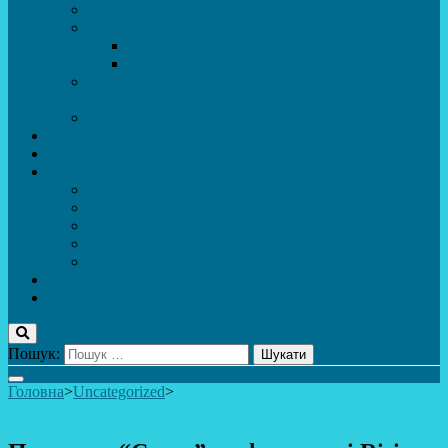
ДИСТАНЦІЙНЕ НАВЧАННЯ
МЕТОДИЧНА СКРИНЬКА
Портфоліо педагогів
Перелік програм ЦТДЮ 2024-2025 н. р.
ПРАВИЛА ПОВЕДІНКИ ЗДОБУВАЧА ОСВІТИ В
ЗАКЛАДІ
Вакансії
Новини
Фотогалерея
Про Важливе
Психолог
Протидія булінгу
Безпечний інтернет
Безпека під час війни. Мінна безпека
Безпека житєдіяльності
Контакти
ПУБЛіЧНА інформація
Пошук:
Головна
>
Uncategorized
>