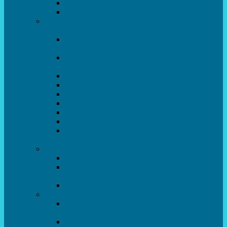
Популярна механіка
Гурток “Художня обробка деревини”
Образотворче мистецтво та декоративно –
прикладний напрямок
Народний художній колектив майстерня
живопису та дизайну “Палітра”
Зразковий художній колектив студія
образотворчого мистецтва та дизайну
Гурток “Handmade”
Гурток “Швейна чарівниця”
Гурток “Художня кераміка”
Дизайн інтер’єру
АРТ-СТУДІЯ “ДИВОСВІТ”
Гурток креативне рукоділля “ФАНТАЗІЯ”
Акварельки. Гурток образотворчого
мистецтва
Театральний напрямок
Театральна студія «Art Space Melpomena»
Музично-театральний гурток
“ДИВОГРАЙЧИК”
Театральна студія “Окрилені”
Вокально-хореографічний напрямок
Народний художній колектив ансамбль
танцю “Вітамінчики”
Народний художній колектив ансамбль