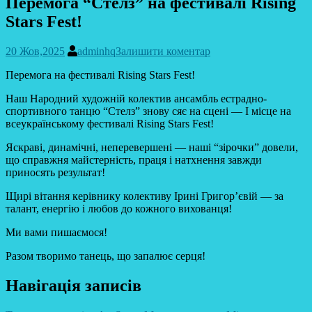
Перемога “Стелз” на фестивалі Rising
Stars Fest!
20 Жов,2025
adminhq
Залишити коментар
Перемога на фестивалі Rising Stars Fest!
Наш Народний художній колектив ансамбль естрадно-
спортивного танцю “Стелз” знову сяє на сцені — І місце на
всеукраїнському фестивалі Rising Stars Fest!
Яскраві, динамічні, неперевершені — наші “зірочки” довели,
що справжня майстерність, праця і натхнення завжди
приносять результат!
Щирі вітання керівнику колективу Ірині Григор’євій — за
талант, енергію і любов до кожного вихованця!
Ми вами пишаємося!
Разом творимо танець, що запалює серця!
Навігація записів