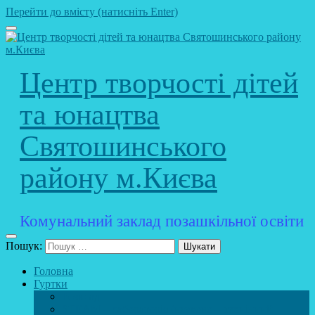
Перейти до вмісту (натисніть Enter)
Центр творчості дітей
та юнацтва
Святошинського
району м.Києва
Комунальний заклад позашкільної освіти
Пошук:
Головна
Гуртки
Розклад
STEAM – лабораторія (науково – технічний