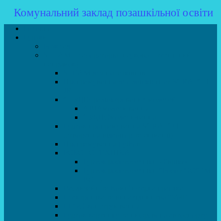
Комунальний заклад позашкільної освіти
Головна
Гуртки
Розклад
STEAM – лабораторія (науково – технічний
напрямок)
STEAM для початківців
Програмування для дошкільнят SCRATCH
JR
СТУДІЯ радіокерованих моделей
АВІАмоделювання
СУДНОмоделювання
Гурток програмування SCRATCH
(створення відеоігор та анімації)
Програмування Python
РОБОТОТЕХНІКА
Гурток робототехніки «Евріка»
Гурток робототехніки “Робот GO“ (M-
BOT)
Вебдизайн та Комп’ютерна графіка
Електроніка та винахідництво “Volt”
LEGO-конструювання
Гурток картингу та цифрового автоспорту