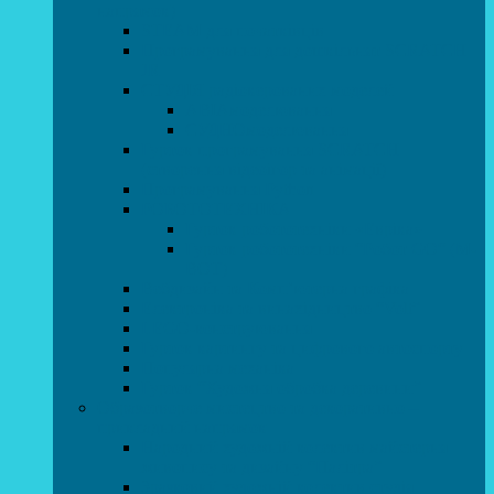
напрямок)
STEAM для початківців
Програмування для дошкільнят SCRATCH
JR
СТУДІЯ радіокерованих моделей
АВІАмоделювання
СУДНОмоделювання
Гурток програмування SCRATCH
(створення відеоігор та анімації)
Програмування Python
РОБОТОТЕХНІКА
Гурток робототехніки «Евріка»
Гурток робототехніки “Робот GO“ (M-
BOT)
Вебдизайн та Комп’ютерна графіка
Електроніка та винахідництво “Volt”
LEGO-конструювання
Гурток картингу та цифрового автоспорту
Популярна механіка
Гурток “Художня обробка деревини”
Образотворче мистецтво та декоративно –
прикладний напрямок
Народний художній колектив майстерня
живопису та дизайну “Палітра”
Зразковий художній колектив студія