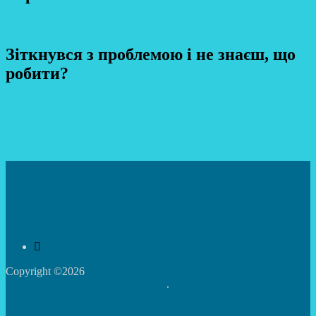
Зіткнувся з проблемою і не знаєш, що
робити?
Copyright ©2026
Центр творчості дітей та юнацтва
Святошинського району м.Києва
.