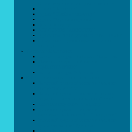
образотворчого мистецтва та дизайну
Гурток “Handmade”
Гурток “Швейна чарівниця”
Гурток “Художня кераміка”
Дизайн інтер’єру
АРТ-СТУДІЯ “ДИВОСВІТ”
Гурток креативне рукоділля “ФАНТАЗІЯ”
Акварельки. Гурток образотворчого
мистецтва
Театральний напрямок
Театральна студія «Art Space Melpomena»
Музично-театральний гурток
“ДИВОГРАЙЧИК”
Театральна студія “Окрилені”
Вокально-хореографічний напрямок
Народний художній колектив ансамбль
танцю “Вітамінчики”
Народний художній колектив ансамбль
естрадно-спортивного танцю”Стелз”
Колектив шоу-балет “DS group”
Зразковий художній колектив
хореографічний ансамбль “Викрутаси”
Зразковий художній колектив ансамбль
сучасного танцю “Едельвейс”
Студія бальної хореографії