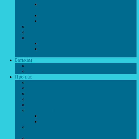
Спортивно-танцювальний колектив “GYM
team”
Вокальна студія “Веселі нотки”
Студія естрадного вокалу “Консонанс”
Музична студія “Чарівні струни”
Гурток “Шахи та шашки”
Гуманітарний напрямок
Студія “Дошколярик”
Психологічний гурток “Логіка для
допитливих”
Батькам
Правила прийому
ОЗДОРОВЛЕННЯ ТА ВІДПОЧИНОК
Про нас
Адміністрація
Атестація педагогічних працівників
МАСОВІ ЗАХОДИ
Музей
ДИСТАНЦІЙНЕ НАВЧАННЯ
МЕТОДИЧНА СКРИНЬКА
Портфоліо педагогів
Перелік програм ЦТДЮ 2024-2025 н. р.
ПРАВИЛА ПОВЕДІНКИ ЗДОБУВАЧА ОСВІТИ В
ЗАКЛАДІ
Вакансії