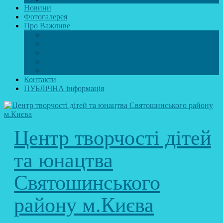
Новини
Фотогалерея
Про Важливе
Психолог
Протидія булінгу
Безпечний інтернет
Безпека під час війни. Мінна безпека
Безпека житєдіяльності
Контакти
ПУБЛіЧНА інформація
Центр творчості дітей
та юнацтва
Святошинського
району м.Києва