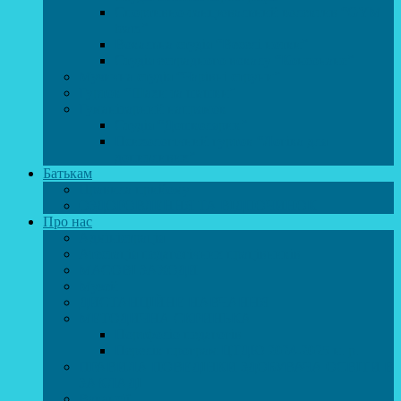
Спортивно-танцювальний колектив “GYM
team”
Вокальна студія “Веселі нотки”
Студія естрадного вокалу “Консонанс”
Музична студія “Чарівні струни”
Гурток “Шахи та шашки”
Гуманітарний напрямок
Студія “Дошколярик”
Психологічний гурток “Логіка для
допитливих”
Батькам
Правила прийому
ОЗДОРОВЛЕННЯ ТА ВІДПОЧИНОК
Про нас
Адміністрація
Атестація педагогічних працівників
МАСОВІ ЗАХОДИ
Музей
ДИСТАНЦІЙНЕ НАВЧАННЯ
МЕТОДИЧНА СКРИНЬКА
Портфоліо педагогів
Перелік програм ЦТДЮ 2024-2025 н. р.
ПРАВИЛА ПОВЕДІНКИ ЗДОБУВАЧА ОСВІТИ В
ЗАКЛАДІ
Вакансії