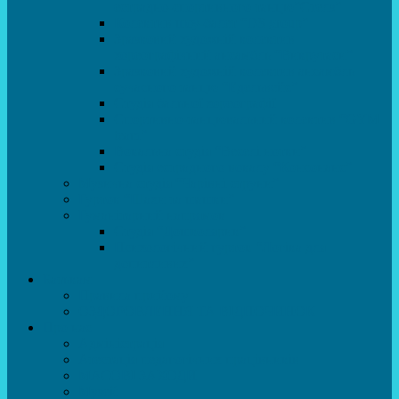
естрадно-спортивного танцю”Стелз”
Колектив шоу-балет “DS group”
Зразковий художній колектив
хореографічний ансамбль “Викрутаси”
Зразковий художній колектив ансамбль
сучасного танцю “Едельвейс”
Студія бальної хореографії
Спортивно-танцювальний колектив “GYM
team”
Вокальна студія “Веселі нотки”
Студія естрадного вокалу “Консонанс”
Музична студія “Чарівні струни”
Гурток “Шахи та шашки”
Гуманітарний напрямок
Студія “Дошколярик”
Психологічний гурток “Логіка для
допитливих”
Батькам
Правила прийому
ОЗДОРОВЛЕННЯ ТА ВІДПОЧИНОК
Про нас
Адміністрація
Атестація педагогічних працівників
МАСОВІ ЗАХОДИ
Музей