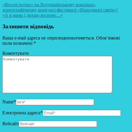
«Веселі нотки» на Всеукраїнському вокально-
хореографічному конкурсі-фестивалі «Народжені сяяти»!
«А я жива і дихаю весною…»
Залишити відповідь
Ваша e-mail адреса не оприлюднюватиметься.
Обов’язкові
поля позначені
*
Коментувати
Name
*
Електронна адреса
*
Вебсайт