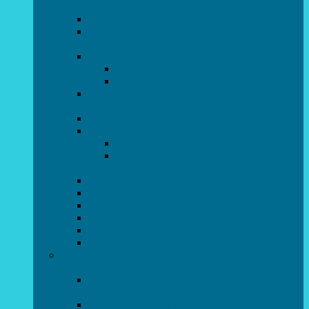
напрямок)
STEAM для початківців
Програмування для дошкільнят SCRATCH
JR
СТУДІЯ радіокерованих моделей
АВІАмоделювання
СУДНОмоделювання
Гурток програмування SCRATCH
(створення відеоігор та анімації)
Програмування Python
РОБОТОТЕХНІКА
Гурток робототехніки «Евріка»
Гурток робототехніки “Робот GO“ (M-
BOT)
Вебдизайн та Комп’ютерна графіка
Електроніка та винахідництво “Volt”
LEGO-конструювання
Гурток картингу та цифрового автоспорту
Популярна механіка
Гурток “Художня обробка деревини”
Образотворче мистецтво та декоративно –
прикладний напрямок
Народний художній колектив майстерня
живопису та дизайну “Палітра”
Зразковий художній колектив студія