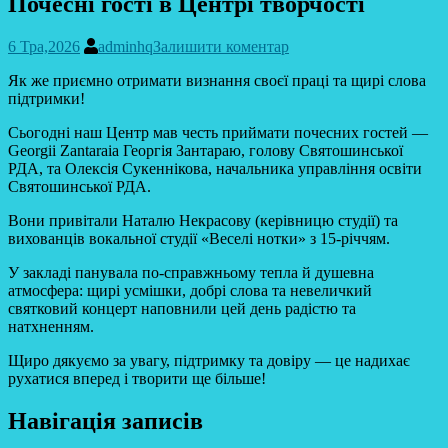
Почесні гості в Центрі творчості
6 Тра,2026
adminhq
Залишити коментар
Як же приємно отримати визнання своєї праці та щирі слова
підтримки!
Сьогодні наш Центр мав честь приймати почесних гостей —
Georgii Zantaraia Георгія Зантараю, голову Святошинської
РДА, та Олексія Сукеннікова, начальника управління освіти
Святошинської РДА.
Вони привітали Наталю Некрасову (керівницю студії) та
вихованців вокальної студії «Веселі нотки» з 15-річчям.
У закладі панувала по-справжньому тепла й душевна
атмосфера: щирі усмішки, добрі слова та невеличкий
святковий концерт наповнили цей день радістю та
натхненням.
Щиро дякуємо за увагу, підтримку та довіру — це надихає
рухатися вперед і творити ще більше!
Навігація записів