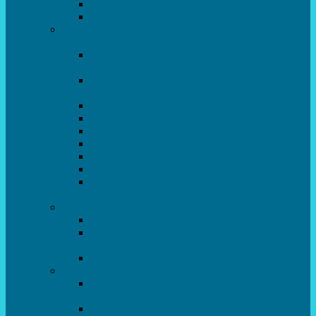
Популярна механіка
Гурток “Художня обробка деревини”
Образотворче мистецтво та декоративно –
прикладний напрямок
Народний художній колектив майстерня
живопису та дизайну “Палітра”
Зразковий художній колектив студія
образотворчого мистецтва та дизайну
Гурток “Handmade”
Гурток “Швейна чарівниця”
Гурток “Художня кераміка”
Дизайн інтер’єру
АРТ-СТУДІЯ “ДИВОСВІТ”
Гурток креативне рукоділля “ФАНТАЗІЯ”
Акварельки. Гурток образотворчого
мистецтва
Театральний напрямок
Театральна студія «Art Space Melpomena»
Музично-театральний гурток
“ДИВОГРАЙЧИК”
Театральна студія “Окрилені”
Вокально-хореографічний напрямок
Народний художній колектив ансамбль
танцю “Вітамінчики”
Народний художній колектив ансамбль