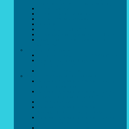
образотворчого мистецтва та дизайну
Гурток “Handmade”
Гурток “Швейна чарівниця”
Гурток “Художня кераміка”
Дизайн інтер’єру
АРТ-СТУДІЯ “ДИВОСВІТ”
Гурток креативне рукоділля “ФАНТАЗІЯ”
Акварельки. Гурток образотворчого
мистецтва
Театральний напрямок
Театральна студія «Art Space Melpomena»
Музично-театральний гурток
“ДИВОГРАЙЧИК”
Театральна студія “Окрилені”
Вокально-хореографічний напрямок
Народний художній колектив ансамбль
танцю “Вітамінчики”
Народний художній колектив ансамбль
естрадно-спортивного танцю”Стелз”
Колектив шоу-балет “DS group”
Зразковий художній колектив
хореографічний ансамбль “Викрутаси”
Зразковий художній колектив ансамбль
сучасного танцю “Едельвейс”
Студія бальної хореографії