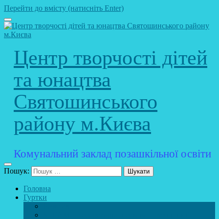
Перейти до вмісту (натисніть Enter)
Центр творчості дітей
та юнацтва
Святошинського
району м.Києва
Комунальний заклад позашкільної освіти
Пошук:
Головна
Гуртки
Розклад
STEAM – лабораторія (науково – технічний