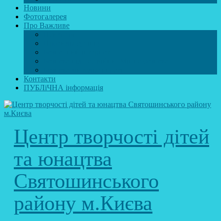
Новини
Фотогалерея
Про Важливе
Психолог
Протидія булінгу
Безпечний інтернет
Безпека під час війни. Мінна безпека
Безпека житєдіяльності
Контакти
ПУБЛіЧНА інформація
Центр творчості дітей
та юнацтва
Святошинського
району м.Києва