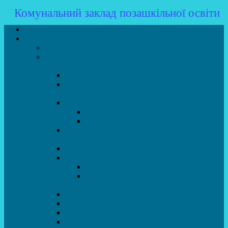
Комунальний заклад позашкільної освіти
Головна
Гуртки
Розклад
STEAM – лабораторія (науково – технічний
напрямок)
STEAM для початківців
Програмування для дошкільнят SCRATCH
JR
СТУДІЯ радіокерованих моделей
АВІАмоделювання
СУДНОмоделювання
Гурток програмування SCRATCH
(створення відеоігор та анімації)
Програмування Python
РОБОТОТЕХНІКА
Гурток робототехніки «Евріка»
Гурток робототехніки “Робот GO“ (M-
BOT)
Вебдизайн та Комп’ютерна графіка
Електроніка та винахідництво “Volt”
LEGO-конструювання
Гурток картингу та цифрового автоспорту