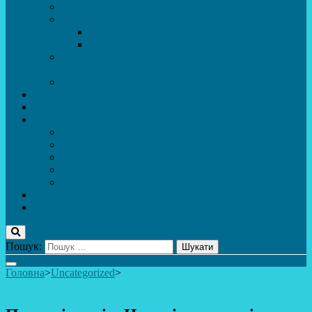
ДИСТАНЦІЙНЕ НАВЧАННЯ
МЕТОДИЧНА СКРИНЬКА
Портфоліо педагогів
Перелік програм ЦТДЮ 2024-2025 н. р.
ПРАВИЛА ПОВЕДІНКИ ЗДОБУВАЧА ОСВІТИ В
ЗАКЛАДІ
Вакансії
Новини
Фотогалерея
Про Важливе
Психолог
Протидія булінгу
Безпечний інтернет
Безпека під час війни. Мінна безпека
Безпека житєдіяльності
Контакти
ПУБЛіЧНА інформація
Пошук:
Головна
>
Uncategorized
>