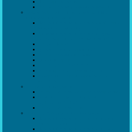
Популярна механіка
Гурток “Художня обробка деревини”
Образотворче мистецтво та декоративно –
прикладний напрямок
Народний художній колектив майстерня
живопису та дизайну “Палітра”
Зразковий художній колектив студія
образотворчого мистецтва та дизайну
Гурток “Handmade”
Гурток “Швейна чарівниця”
Гурток “Художня кераміка”
Дизайн інтер’єру
АРТ-СТУДІЯ “ДИВОСВІТ”
Гурток креативне рукоділля “ФАНТАЗІЯ”
Акварельки. Гурток образотворчого
мистецтва
Театральний напрямок
Театральна студія «Art Space Melpomena»
Музично-театральний гурток
“ДИВОГРАЙЧИК”
Театральна студія “Окрилені”
Вокально-хореографічний напрямок
Народний художній колектив ансамбль
танцю “Вітамінчики”
Народний художній колектив ансамбль