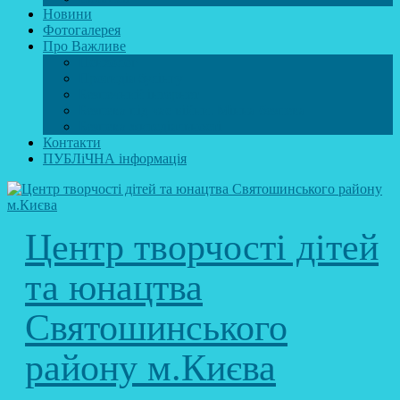
Новини
Фотогалерея
Про Важливе
Психолог
Протидія булінгу
Безпечний інтернет
Безпека під час війни. Мінна безпека
Безпека житєдіяльності
Контакти
ПУБЛіЧНА інформація
Центр творчості дітей
та юнацтва
Святошинського
району м.Києва