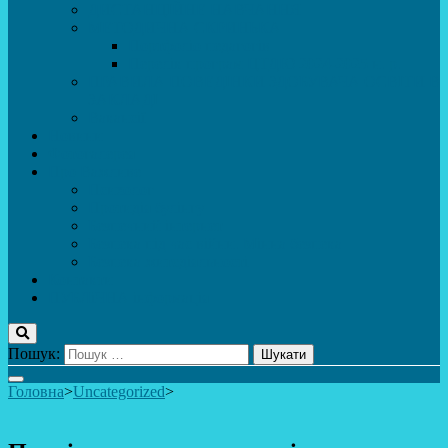
ДИСТАНЦІЙНЕ НАВЧАННЯ
МЕТОДИЧНА СКРИНЬКА
Портфоліо педагогів
Перелік програм ЦТДЮ 2024-2025 н. р.
ПРАВИЛА ПОВЕДІНКИ ЗДОБУВАЧА ОСВІТИ В
ЗАКЛАДІ
Вакансії
Новини
Фотогалерея
Про Важливе
Психолог
Протидія булінгу
Безпечний інтернет
Безпека під час війни. Мінна безпека
Безпека житєдіяльності
Контакти
ПУБЛіЧНА інформація
Пошук:
Головна
>
Uncategorized
>