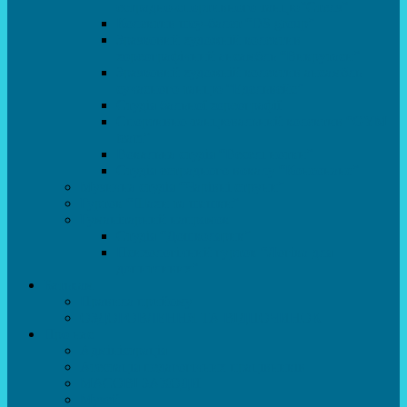
естрадно-спортивного танцю”Стелз”
Колектив шоу-балет “DS group”
Зразковий художній колектив
хореографічний ансамбль “Викрутаси”
Зразковий художній колектив ансамбль
сучасного танцю “Едельвейс”
Студія бальної хореографії
Спортивно-танцювальний колектив “GYM
team”
Вокальна студія “Веселі нотки”
Студія естрадного вокалу “Консонанс”
Музична студія “Чарівні струни”
Гурток “Шахи та шашки”
Гуманітарний напрямок
Студія “Дошколярик”
Психологічний гурток “Логіка для
допитливих”
Батькам
Правила прийому
ОЗДОРОВЛЕННЯ ТА ВІДПОЧИНОК
Про нас
Адміністрація
Атестація педагогічних працівників
МАСОВІ ЗАХОДИ
Музей