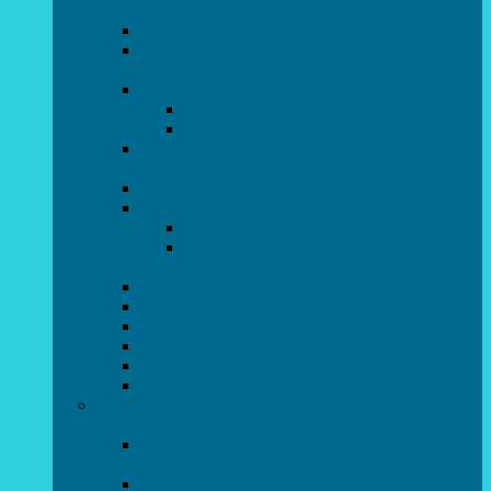
напрямок)
STEAM для початківців
Програмування для дошкільнят SCRATCH
JR
СТУДІЯ радіокерованих моделей
АВІАмоделювання
СУДНОмоделювання
Гурток програмування SCRATCH
(створення відеоігор та анімації)
Програмування Python
РОБОТОТЕХНІКА
Гурток робототехніки «Евріка»
Гурток робототехніки “Робот GO“ (M-
BOT)
Вебдизайн та Комп’ютерна графіка
Електроніка та винахідництво “Volt”
LEGO-конструювання
Гурток картингу та цифрового автоспорту
Популярна механіка
Гурток “Художня обробка деревини”
Образотворче мистецтво та декоративно –
прикладний напрямок
Народний художній колектив майстерня
живопису та дизайну “Палітра”
Зразковий художній колектив студія