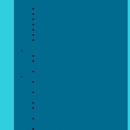
образотворчого мистецтва та дизайну
Гурток “Handmade”
Гурток “Швейна чарівниця”
Гурток “Художня кераміка”
Дизайн інтер’єру
АРТ-СТУДІЯ “ДИВОСВІТ”
Гурток креативне рукоділля “ФАНТАЗІЯ”
Акварельки. Гурток образотворчого
мистецтва
Театральний напрямок
Театральна студія «Art Space Melpomena»
Музично-театральний гурток
“ДИВОГРАЙЧИК”
Театральна студія “Окрилені”
Вокально-хореографічний напрямок
Народний художній колектив ансамбль
танцю “Вітамінчики”
Народний художній колектив ансамбль
естрадно-спортивного танцю”Стелз”
Колектив шоу-балет “DS group”
Зразковий художній колектив
хореографічний ансамбль “Викрутаси”
Зразковий художній колектив ансамбль
сучасного танцю “Едельвейс”
Студія бальної хореографії