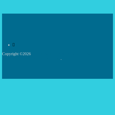
Copyright ©2026
Центр творчості дітей та юнацтва
Святошинського району м.Києва
.