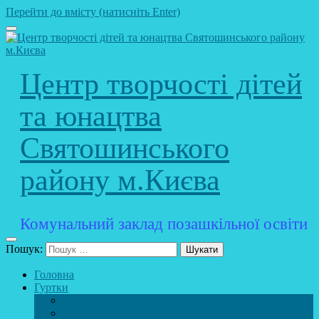
Перейти до вмісту (натисніть Enter)
Центр творчості дітей
та юнацтва
Святошинського
району м.Києва
Комунальний заклад позашкільної освіти
Пошук:
Головна
Гуртки
Розклад
STEAM – лабораторія (науково – технічний