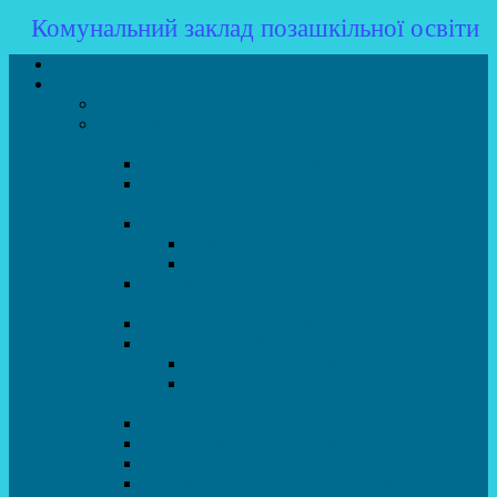
Комунальний заклад позашкільної освіти
Головна
Гуртки
Розклад
STEAM – лабораторія (науково – технічний
напрямок)
STEAM для початківців
Програмування для дошкільнят SCRATCH
JR
СТУДІЯ радіокерованих моделей
АВІАмоделювання
СУДНОмоделювання
Гурток програмування SCRATCH
(створення відеоігор та анімації)
Програмування Python
РОБОТОТЕХНІКА
Гурток робототехніки «Евріка»
Гурток робототехніки “Робот GO“ (M-
BOT)
Вебдизайн та Комп’ютерна графіка
Електроніка та винахідництво “Volt”
LEGO-конструювання
Гурток картингу та цифрового автоспорту