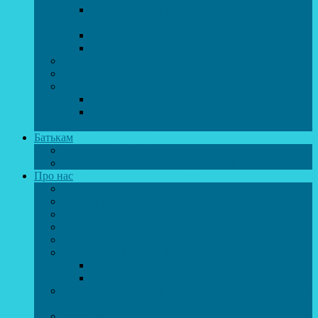
Спортивно-танцювальний колектив “GYM
team”
Вокальна студія “Веселі нотки”
Студія естрадного вокалу “Консонанс”
Музична студія “Чарівні струни”
Гурток “Шахи та шашки”
Гуманітарний напрямок
Студія “Дошколярик”
Психологічний гурток “Логіка для
допитливих”
Батькам
Правила прийому
ОЗДОРОВЛЕННЯ ТА ВІДПОЧИНОК
Про нас
Адміністрація
Атестація педагогічних працівників
МАСОВІ ЗАХОДИ
Музей
ДИСТАНЦІЙНЕ НАВЧАННЯ
МЕТОДИЧНА СКРИНЬКА
Портфоліо педагогів
Перелік програм ЦТДЮ 2024-2025 н. р.
ПРАВИЛА ПОВЕДІНКИ ЗДОБУВАЧА ОСВІТИ В
ЗАКЛАДІ
Вакансії