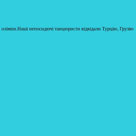
ні олімпи.Наші непосидючі танцюристи відвідали Турцію, Грузію