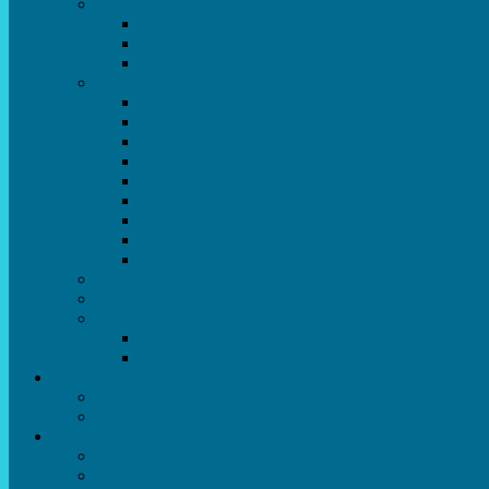
Театральний напрямок
Театральна студія «Art Space Melpomena»
Музично-театральний гурток “ДИВОГРАЙЧ
Театральна студія “Окрилені”
Вокально-хореографічний напрямок
Народний художній колектив ансамбль танцю
Народний художній колектив ансамбль естра
Колектив шоу-балет “DS group”
Зразковий художній колектив хореографічний
Зразковий художній колектив ансамбль сучас
Студія бальної хореографії
Спортивно-танцювальний колектив “GYM te
Вокальна студія “Веселі нотки”
Студія естрадного вокалу “Консонанс”
Музична студія “Чарівні струни”
Гурток “Шахи та шашки”
Гуманітарний напрямок
Студія “Дошколярик”
Психологічний гурток “Логіка для допитливи
Батькам
Правила прийому
ОЗДОРОВЛЕННЯ ТА ВІДПОЧИНОК
Про нас
Адміністрація
Атестація педагогічних працівників