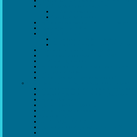
Програмування для дошкільнят SCRATCH JR
СТУДІЯ радіокерованих моделей
АВІАмоделювання
СУДНОмоделювання
Гурток програмування SCRATCH (створення від
Програмування Python
РОБОТОТЕХНІКА
Гурток робототехніки «Евріка»
Гурток робототехніки “Робот GO“ (M-B
Вебдизайн та Комп’ютерна графіка
Електроніка та винахідництво “Volt”
LEGO-конструювання
Гурток картингу та цифрового автоспорту
Популярна механіка
Гурток “Художня обробка деревини”
Образотворче мистецтво та декоративно – приклад
Народний художній колектив майстерня живоп
Зразковий художній колектив студія образотв
Гурток “Handmade”
Гурток “Швейна чарівниця”
Гурток “Художня кераміка”
Дизайн інтер’єру
АРТ-СТУДІЯ “ДИВОСВІТ”
Гурток креативне рукоділля “ФАНТАЗІЯ”
Акварельки. Гурток образотворчого мистецтв