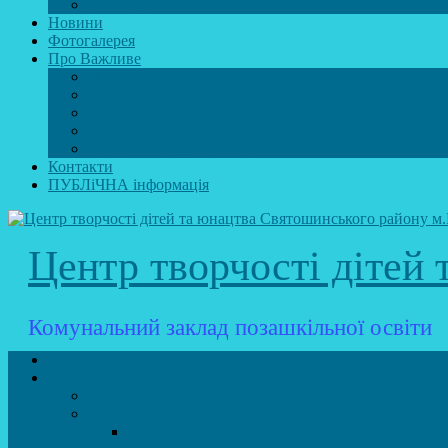
Вакансії
Новини
Фотогалерея
Про Важливе
Психолог
Протидія булінгу
Безпечний інтернет
Безпека під час війни. Мінна безпека
Безпека житєдіяльності
Контакти
ПУБЛіЧНА інформація
Центр творчості дітей
Комунальний заклад позашкільної освіти
Головна
Гуртки
Розклад
STEAM – лабораторія (науково – технічний напрямо
STEAM для початківців