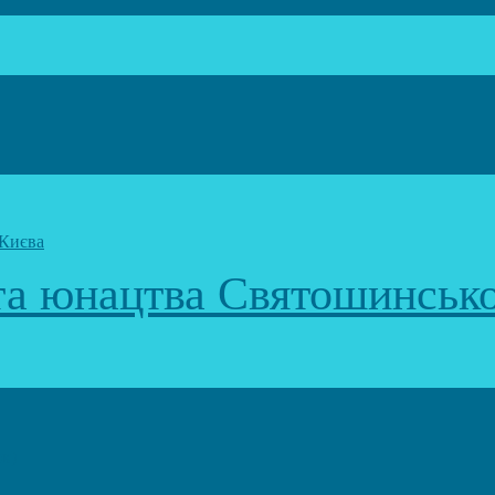
 та юнацтва Святошинськ
к)