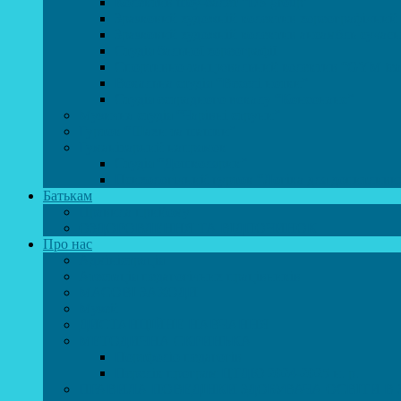
Колектив шоу-балет “DS group”
Зразковий художній колектив хореографічний
Зразковий художній колектив ансамбль сучас
Студія бальної хореографії
Спортивно-танцювальний колектив “GYM te
Вокальна студія “Веселі нотки”
Студія естрадного вокалу “Консонанс”
Музична студія “Чарівні струни”
Гурток “Шахи та шашки”
Гуманітарний напрямок
Студія “Дошколярик”
Психологічний гурток “Логіка для допитливи
Батькам
Правила прийому
ОЗДОРОВЛЕННЯ ТА ВІДПОЧИНОК
Про нас
Адміністрація
Атестація педагогічних працівників
МАСОВІ ЗАХОДИ
Музей
ДИСТАНЦІЙНЕ НАВЧАННЯ
МЕТОДИЧНА СКРИНЬКА
Портфоліо педагогів
Перелік програм ЦТДЮ 2024-2025 н. р.
ПРАВИЛА ПОВЕДІНКИ ЗДОБУВАЧА ОСВІТИ В 