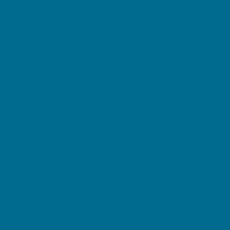
OT)
ний напрямок
ису та дизайну “Палітра”
орчого мистецтва та дизайну
а
ИК”
 “Вітамінчики”
дно-спортивного танцю”Стелз”