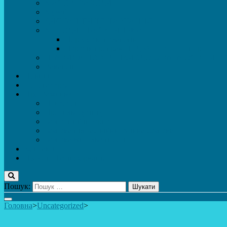
МАСОВІ ЗАХОДИ
Музей
ДИСТАНЦІЙНЕ НАВЧАННЯ
МЕТОДИЧНА СКРИНЬКА
Портфоліо педагогів
Перелік програм ЦТДЮ 2024-2025 н. р.
ПРАВИЛА ПОВЕДІНКИ ЗДОБУВАЧА ОСВІТИ В 
Вакансії
Новини
Фотогалерея
Про Важливе
Психолог
Протидія булінгу
Безпечний інтернет
Безпека під час війни. Мінна безпека
Безпека житєдіяльності
Контакти
ПУБЛіЧНА інформація
Пошук:
Головна
>
Uncategorized
>