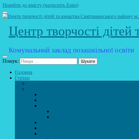
Перейти до вмісту (натисніть Enter)
Центр творчості дітей
Комунальний заклад позашкільної освіти
Пошук:
Головна
Гуртки
Розклад
STEAM – лабораторія (науково – технічний напрямо
STEAM для початківців
Програмування для дошкільнят SCRATCH JR
СТУДІЯ радіокерованих моделей
АВІАмоделювання
СУДНОмоделювання
Гурток програмування SCRATCH (створення від
Програмування Python
РОБОТОТЕХНІКА