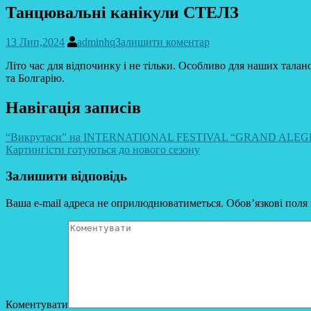
Танцювальні канікули СТЕЛЗ
13 Лип,2024
adminhq
Залишити коментар
Літо час для відпочинку і не тільки. Особливо для наших тала
та Болгарію.
Навігація записів
“Викрутаси” на INTERNATIONAL FESTIVAL “GRAND ALEG
Картингісти готуються до нового сезону
Залишити відповідь
Ваша e-mail адреса не оприлюднюватиметься.
Обов’язкові поля
Коментувати