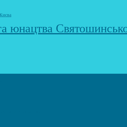
 та юнацтва Святошинськ
к)
еоігор та анімації)