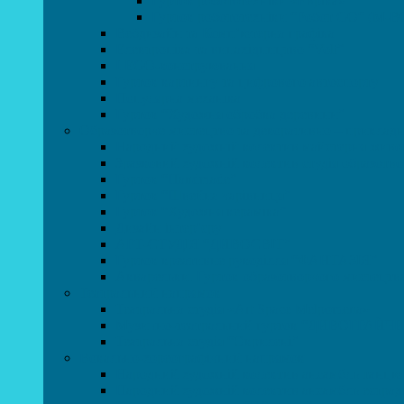
Гурток робототехніки «Евріка»
Гурток робототехніки “Робот GO“ (M-B
Вебдизайн та Комп’ютерна графіка
Електроніка та винахідництво “Volt”
LEGO-конструювання
Гурток картингу та цифрового автоспорту
Популярна механіка
Гурток “Художня обробка деревини”
Образотворче мистецтво та декоративно – приклад
Народний художній колектив майстерня живоп
Зразковий художній колектив студія образотв
Гурток “Handmade”
Гурток “Швейна чарівниця”
Гурток “Художня кераміка”
Дизайн інтер’єру
АРТ-СТУДІЯ “ДИВОСВІТ”
Гурток креативне рукоділля “ФАНТАЗІЯ”
Акварельки. Гурток образотворчого мистецтв
Театральний напрямок
Театральна студія «Art Space Melpomena»
Музично-театральний гурток “ДИВОГРАЙЧ
Театральна студія “Окрилені”
Вокально-хореографічний напрямок
Народний художній колектив ансамбль танцю
Народний художній колектив ансамбль естра