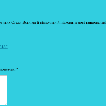
новитих Стелз. Встигли й відпочити й підкорити нові танцюваль
RIA”
 позначені
*