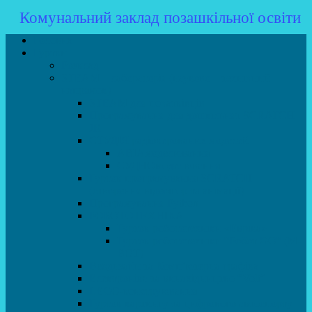
Комунальний заклад позашкільної освіти
Головна
Гуртки
Розклад
STEAM – лабораторія (науково – технічний
напрямок)
STEAM для початківців
Програмування для дошкільнят SCRATCH
JR
СТУДІЯ радіокерованих моделей
АВІАмоделювання
СУДНОмоделювання
Гурток програмування SCRATCH
(створення відеоігор та анімації)
Програмування Python
РОБОТОТЕХНІКА
Гурток робототехніки «Евріка»
Гурток робототехніки “Робот GO“ (M-
BOT)
Вебдизайн та Комп’ютерна графіка
Електроніка та винахідництво “Volt”
LEGO-конструювання
Гурток картингу та цифрового автоспорту