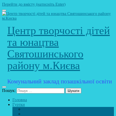
Перейти до вмісту (натисніть Enter)
Центр творчості дітей
та юнацтва
Святошинського
району м.Києва
Комунальний заклад позашкільної освіти
Пошук:
Головна
Гуртки
Розклад
STEAM – лабораторія (науково – технічний