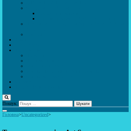
ДИСТАНЦІЙНЕ НАВЧАННЯ
МЕТОДИЧНА СКРИНЬКА
Портфоліо педагогів
Перелік програм ЦТДЮ 2024-2025 н. р.
ПРАВИЛА ПОВЕДІНКИ ЗДОБУВАЧА ОСВІТИ В
ЗАКЛАДІ
Вакансії
Новини
Фотогалерея
Про Важливе
Психолог
Протидія булінгу
Безпечний інтернет
Безпека під час війни. Мінна безпека
Безпека житєдіяльності
Контакти
ПУБЛіЧНА інформація
Пошук:
Головна
>
Uncategorized
>