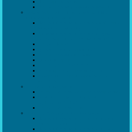
Популярна механіка
Гурток “Художня обробка деревини”
Образотворче мистецтво та декоративно –
прикладний напрямок
Народний художній колектив майстерня
живопису та дизайну “Палітра”
Зразковий художній колектив студія
образотворчого мистецтва та дизайну
Гурток “Handmade”
Гурток “Швейна чарівниця”
Гурток “Художня кераміка”
Дизайн інтер’єру
АРТ-СТУДІЯ “ДИВОСВІТ”
Гурток креативне рукоділля “ФАНТАЗІЯ”
Акварельки. Гурток образотворчого
мистецтва
Театральний напрямок
Театральна студія «Art Space Melpomena»
Музично-театральний гурток
“ДИВОГРАЙЧИК”
Театральна студія “Окрилені”
Вокально-хореографічний напрямок
Народний художній колектив ансамбль
танцю “Вітамінчики”
Народний художній колектив ансамбль