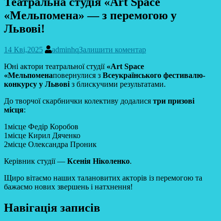
Театральна студія «Art Space
«Мельпомена» — з перемогою у
Львові!
14 Кві,2025
adminhq
Залишити коментар
Юні актори театральної студії
«Art Space
«Мельпомена
повернулися з
Всеукраїнського фестивалю-
конкурсу у Львові
з блискучими результатами.
До творчої скарбнички колективу додалися
три призові
місця
:
1місце Федір Коробов
1місце Кирил Дяченко
2місце Олександра Проник
Керівник студії —
Ксенія Ніколенко
.
Щиро вітаємо наших талановитих акторів із перемогою та
бажаємо нових звершень і натхнення!
Навігація записів