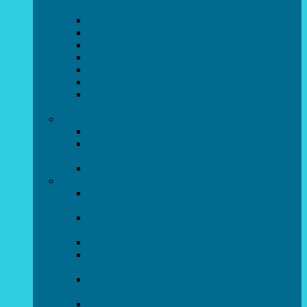
образотворчого мистецтва та дизайну
Гурток “Handmade”
Гурток “Швейна чарівниця”
Гурток “Художня кераміка”
Дизайн інтер’єру
АРТ-СТУДІЯ “ДИВОСВІТ”
Гурток креативне рукоділля “ФАНТАЗІЯ”
Акварельки. Гурток образотворчого
мистецтва
Театральний напрямок
Театральна студія «Art Space Melpomena»
Музично-театральний гурток
“ДИВОГРАЙЧИК”
Театральна студія “Окрилені”
Вокально-хореографічний напрямок
Народний художній колектив ансамбль
танцю “Вітамінчики”
Народний художній колектив ансамбль
естрадно-спортивного танцю”Стелз”
Колектив шоу-балет “DS group”
Зразковий художній колектив
хореографічний ансамбль “Викрутаси”
Зразковий художній колектив ансамбль
сучасного танцю “Едельвейс”
Студія бальної хореографії