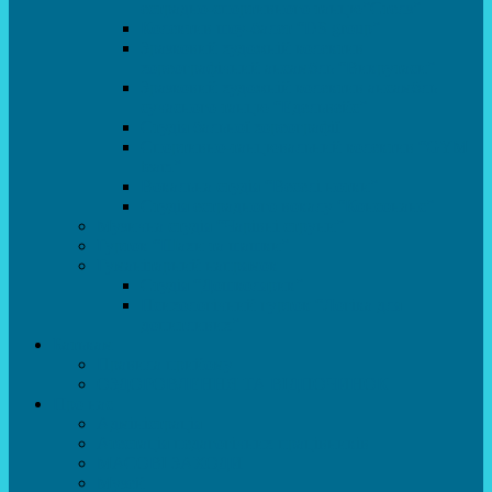
естрадно-спортивного танцю”Стелз”
Колектив шоу-балет “DS group”
Зразковий художній колектив
хореографічний ансамбль “Викрутаси”
Зразковий художній колектив ансамбль
сучасного танцю “Едельвейс”
Студія бальної хореографії
Спортивно-танцювальний колектив “GYM
team”
Вокальна студія “Веселі нотки”
Студія естрадного вокалу “Консонанс”
Музична студія “Чарівні струни”
Гурток “Шахи та шашки”
Гуманітарний напрямок
Студія “Дошколярик”
Психологічний гурток “Логіка для
допитливих”
Батькам
Правила прийому
ОЗДОРОВЛЕННЯ ТА ВІДПОЧИНОК
Про нас
Адміністрація
Атестація педагогічних працівників
МАСОВІ ЗАХОДИ
Музей