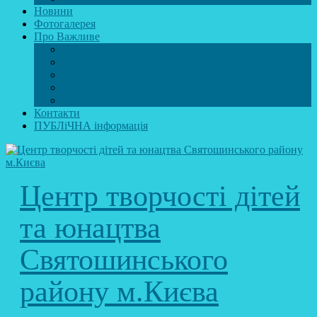
Новини
Фотогалерея
Про Важливе
Психолог
Протидія булінгу
Безпечний інтернет
Безпека під час війни. Мінна безпека
Безпека житєдіяльності
Контакти
ПУБЛіЧНА інформація
Центр творчості дітей
та юнацтва
Святошинського
району м.Києва