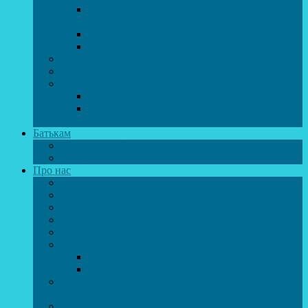
Спортивно-танцювальний колектив “GYM
team”
Вокальна студія “Веселі нотки”
Студія естрадного вокалу “Консонанс”
Музична студія “Чарівні струни”
Гурток “Шахи та шашки”
Гуманітарний напрямок
Студія “Дошколярик”
Психологічний гурток “Логіка для
допитливих”
Батькам
Правила прийому
ОЗДОРОВЛЕННЯ ТА ВІДПОЧИНОК
Про нас
Адміністрація
Атестація педагогічних працівників
МАСОВІ ЗАХОДИ
Музей
ДИСТАНЦІЙНЕ НАВЧАННЯ
МЕТОДИЧНА СКРИНЬКА
Портфоліо педагогів
Перелік програм ЦТДЮ 2024-2025 н. р.
ПРАВИЛА ПОВЕДІНКИ ЗДОБУВАЧА ОСВІТИ В
ЗАКЛАДІ
Вакансії