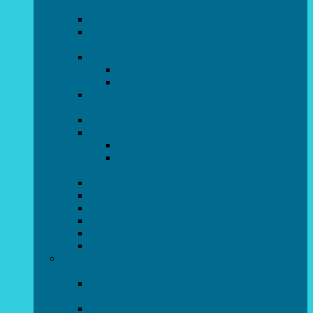
напрямок)
STEAM для початківців
Програмування для дошкільнят SCRATCH
JR
СТУДІЯ радіокерованих моделей
АВІАмоделювання
СУДНОмоделювання
Гурток програмування SCRATCH
(створення відеоігор та анімації)
Програмування Python
РОБОТОТЕХНІКА
Гурток робототехніки «Евріка»
Гурток робототехніки “Робот GO“ (M-
BOT)
Вебдизайн та Комп’ютерна графіка
Електроніка та винахідництво “Volt”
LEGO-конструювання
Гурток картингу та цифрового автоспорту
Популярна механіка
Гурток “Художня обробка деревини”
Образотворче мистецтво та декоративно –
прикладний напрямок
Народний художній колектив майстерня
живопису та дизайну “Палітра”
Зразковий художній колектив студія