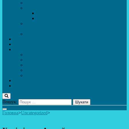
ДИСТАНЦІЙНЕ НАВЧАННЯ
МЕТОДИЧНА СКРИНЬКА
Портфоліо педагогів
Перелік програм ЦТДЮ 2024-2025 н. р.
ПРАВИЛА ПОВЕДІНКИ ЗДОБУВАЧА ОСВІТИ В
ЗАКЛАДІ
Вакансії
Новини
Фотогалерея
Про Важливе
Психолог
Протидія булінгу
Безпечний інтернет
Безпека під час війни. Мінна безпека
Безпека житєдіяльності
Контакти
ПУБЛіЧНА інформація
Пошук:
Головна
>
Uncategorized
>