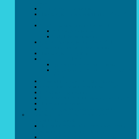
напрямок)
STEAM для початківців
Програмування для дошкільнят SCRATCH
JR
СТУДІЯ радіокерованих моделей
АВІАмоделювання
СУДНОмоделювання
Гурток програмування SCRATCH
(створення відеоігор та анімації)
Програмування Python
РОБОТОТЕХНІКА
Гурток робототехніки «Евріка»
Гурток робототехніки “Робот GO“ (M-
BOT)
Вебдизайн та Комп’ютерна графіка
Електроніка та винахідництво “Volt”
LEGO-конструювання
Гурток картингу та цифрового автоспорту
Популярна механіка
Гурток “Художня обробка деревини”
Образотворче мистецтво та декоративно –
прикладний напрямок
Народний художній колектив майстерня
живопису та дизайну “Палітра”
Зразковий художній колектив студія