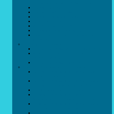
образотворчого мистецтва та дизайну
Гурток “Handmade”
Гурток “Швейна чарівниця”
Гурток “Художня кераміка”
Дизайн інтер’єру
АРТ-СТУДІЯ “ДИВОСВІТ”
Гурток креативне рукоділля “ФАНТАЗІЯ”
Акварельки. Гурток образотворчого
мистецтва
Театральний напрямок
Театральна студія «Art Space Melpomena»
Музично-театральний гурток
“ДИВОГРАЙЧИК”
Театральна студія “Окрилені”
Вокально-хореографічний напрямок
Народний художній колектив ансамбль
танцю “Вітамінчики”
Народний художній колектив ансамбль
естрадно-спортивного танцю”Стелз”
Колектив шоу-балет “DS group”
Зразковий художній колектив
хореографічний ансамбль “Викрутаси”
Зразковий художній колектив ансамбль
сучасного танцю “Едельвейс”
Студія бальної хореографії