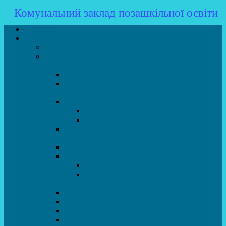
Комунальний заклад позашкільної освіти
Головна
Гуртки
Розклад
STEAM – лабораторія (науково – технічний
напрямок)
STEAM для початківців
Програмування для дошкільнят SCRATCH
JR
СТУДІЯ радіокерованих моделей
АВІАмоделювання
СУДНОмоделювання
Гурток програмування SCRATCH
(створення відеоігор та анімації)
Програмування Python
РОБОТОТЕХНІКА
Гурток робототехніки «Евріка»
Гурток робототехніки “Робот GO“ (M-
BOT)
Вебдизайн та Комп’ютерна графіка
Електроніка та винахідництво “Volt”
LEGO-конструювання
Гурток картингу та цифрового автоспорту