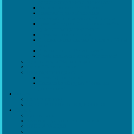
естрадно-спортивного танцю”Стелз”
Колектив шоу-балет “DS group”
Зразковий художній колектив
хореографічний ансамбль “Викрутаси”
Зразковий художній колектив ансамбль
сучасного танцю “Едельвейс”
Студія бальної хореографії
Спортивно-танцювальний колектив “GYM
team”
Вокальна студія “Веселі нотки”
Студія естрадного вокалу “Консонанс”
Музична студія “Чарівні струни”
Гурток “Шахи та шашки”
Гуманітарний напрямок
Студія “Дошколярик”
Психологічний гурток “Логіка для
допитливих”
Батькам
Правила прийому
ОЗДОРОВЛЕННЯ ТА ВІДПОЧИНОК
Про нас
Адміністрація
Атестація педагогічних працівників
МАСОВІ ЗАХОДИ
Музей