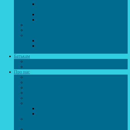
Спортивно-танцювальний колектив “GYM
team”
Вокальна студія “Веселі нотки”
Студія естрадного вокалу “Консонанс”
Музична студія “Чарівні струни”
Гурток “Шахи та шашки”
Гуманітарний напрямок
Студія “Дошколярик”
Психологічний гурток “Логіка для
допитливих”
Батькам
Правила прийому
ОЗДОРОВЛЕННЯ ТА ВІДПОЧИНОК
Про нас
Адміністрація
Атестація педагогічних працівників
МАСОВІ ЗАХОДИ
Музей
ДИСТАНЦІЙНЕ НАВЧАННЯ
МЕТОДИЧНА СКРИНЬКА
Портфоліо педагогів
Перелік програм ЦТДЮ 2024-2025 н. р.
ПРАВИЛА ПОВЕДІНКИ ЗДОБУВАЧА ОСВІТИ В
ЗАКЛАДІ
Вакансії