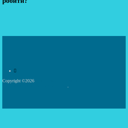
робити?
Copyright ©2026
Центр творчості дітей та юнацтва
Святошинського району м.Києва
.