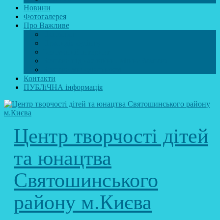
Новини
Фотогалерея
Про Важливе
Психолог
Протидія булінгу
Безпечний інтернет
Безпека під час війни. Мінна безпека
Безпека житєдіяльності
Контакти
ПУБЛіЧНА інформація
Центр творчості дітей
та юнацтва
Святошинського
району м.Києва