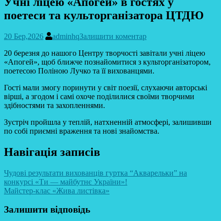
Учні ліцею «Апогей» в гостях у
поетеси та культорганізатора ЦТДЮ
20 Бер,2026
adminhq
Залишити коментар
20 березня до нашого Центру творчості завітали учні ліцею
«Апогей», щоб ближче познайомитися з культорганізатором,
поетесою Поліною Лучко та її вихованцями.
Гості мали змогу поринути у світ поезії, слухаючи авторські
вірші, а згодом і самі охоче поділилися своїми творчими
здібностями та захопленнями.
Зустріч пройшла у теплій, натхненній атмосфері, залишивши
по собі приємні враження та нові знайомства.
Навігація записів
Чудові результати вихованців гуртка “Акварельки” на
конкурсі «Ти — майбутнє України»!
Майстер-клас «Жива листівка»
Залишити відповідь