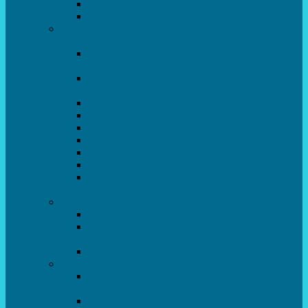
Популярна механіка
Гурток “Художня обробка деревини”
Образотворче мистецтво та декоративно –
прикладний напрямок
Народний художній колектив майстерня
живопису та дизайну “Палітра”
Зразковий художній колектив студія
образотворчого мистецтва та дизайну
Гурток “Handmade”
Гурток “Швейна чарівниця”
Гурток “Художня кераміка”
Дизайн інтер’єру
АРТ-СТУДІЯ “ДИВОСВІТ”
Гурток креативне рукоділля “ФАНТАЗІЯ”
Акварельки. Гурток образотворчого
мистецтва
Театральний напрямок
Театральна студія «Art Space Melpomena»
Музично-театральний гурток
“ДИВОГРАЙЧИК”
Театральна студія “Окрилені”
Вокально-хореографічний напрямок
Народний художній колектив ансамбль
танцю “Вітамінчики”
Народний художній колектив ансамбль