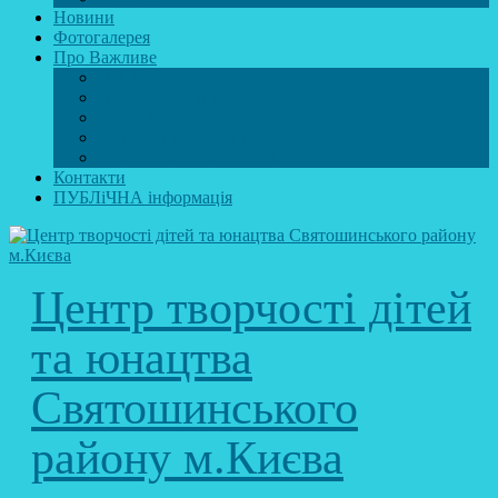
Новини
Фотогалерея
Про Важливе
Психолог
Протидія булінгу
Безпечний інтернет
Безпека під час війни. Мінна безпека
Безпека житєдіяльності
Контакти
ПУБЛіЧНА інформація
Центр творчості дітей
та юнацтва
Святошинського
району м.Києва