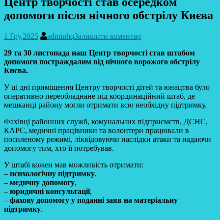
Центр творчості став осередком
допомоги після нічного обстрілу Києва
1 Гру,2025
adminhq
Залишити коментар
29 та 30 листопада наш Центр творчості став штабом
допомоги постраждалим від нічного ворожого обстрілу
Києва.
У ці дні приміщення Центру творчості дітей та юнацтва було
оперативно переобладнане під координаційний штаб, де
мешканці району могли отримати всю необхідну підтримку.
Фахівці районних служб, комунальних підприємств, ДСНС,
КАРС, медичні працівники та волонтери працювали в
посиленому режимі, ліквідовуючи наслідки атаки та надаючи
допомогу тим, хто її потребував.
У штабі кожен мав можливість отримати:
–
психологічну підтримку
,
–
медичну допомогу
,
–
юридичні консультації
,
–
фахову допомогу у поданні заяв на матеріальну
підтримку
.