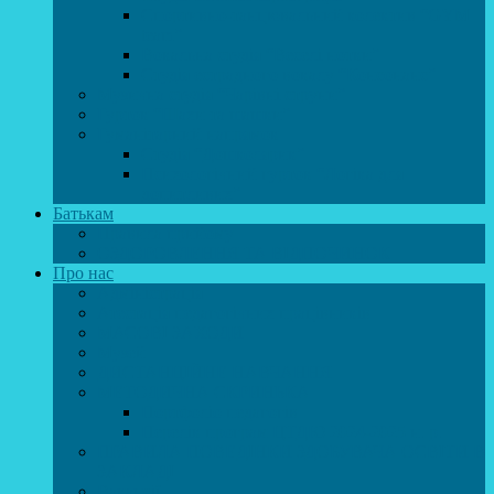
Спортивно-танцювальний колектив “GYM
team”
Вокальна студія “Веселі нотки”
Студія естрадного вокалу “Консонанс”
Музична студія “Чарівні струни”
Гурток “Шахи та шашки”
Гуманітарний напрямок
Студія “Дошколярик”
Психологічний гурток “Логіка для
допитливих”
Батькам
Правила прийому
ОЗДОРОВЛЕННЯ ТА ВІДПОЧИНОК
Про нас
Адміністрація
Атестація педагогічних працівників
МАСОВІ ЗАХОДИ
Музей
ДИСТАНЦІЙНЕ НАВЧАННЯ
МЕТОДИЧНА СКРИНЬКА
Портфоліо педагогів
Перелік програм ЦТДЮ 2024-2025 н. р.
ПРАВИЛА ПОВЕДІНКИ ЗДОБУВАЧА ОСВІТИ В
ЗАКЛАДІ
Вакансії