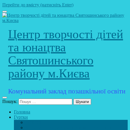
Перейти до вмісту (натисніть Enter)
Центр творчості дітей
та юнацтва
Святошинського
району м.Києва
Комунальний заклад позашкільної освіти
Пошук:
Головна
Гуртки
Розклад
STEAM – лабораторія (науково – технічний