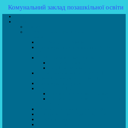
Комунальний заклад позашкільної освіти
Головна
Гуртки
Розклад
STEAM – лабораторія (науково – технічний
напрямок)
STEAM для початківців
Програмування для дошкільнят SCRATCH
JR
СТУДІЯ радіокерованих моделей
АВІАмоделювання
СУДНОмоделювання
Гурток програмування SCRATCH
(створення відеоігор та анімації)
Програмування Python
РОБОТОТЕХНІКА
Гурток робототехніки «Евріка»
Гурток робототехніки “Робот GO“ (M-
BOT)
Вебдизайн та Комп’ютерна графіка
Електроніка та винахідництво “Volt”
LEGO-конструювання
Гурток картингу та цифрового автоспорту