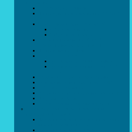
напрямок)
STEAM для початківців
Програмування для дошкільнят SCRATCH
JR
СТУДІЯ радіокерованих моделей
АВІАмоделювання
СУДНОмоделювання
Гурток програмування SCRATCH
(створення відеоігор та анімації)
Програмування Python
РОБОТОТЕХНІКА
Гурток робототехніки «Евріка»
Гурток робототехніки “Робот GO“ (M-
BOT)
Вебдизайн та Комп’ютерна графіка
Електроніка та винахідництво “Volt”
LEGO-конструювання
Гурток картингу та цифрового автоспорту
Популярна механіка
Гурток “Художня обробка деревини”
Образотворче мистецтво та декоративно –
прикладний напрямок
Народний художній колектив майстерня
живопису та дизайну “Палітра”
Зразковий художній колектив студія