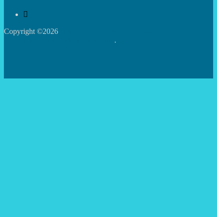
Copyright ©2026
Центр творчості дітей та юнацтва
Святошинського району м.Києва
.