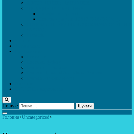
ДИСТАНЦІЙНЕ НАВЧАННЯ
МЕТОДИЧНА СКРИНЬКА
Портфоліо педагогів
Перелік програм ЦТДЮ 2024-2025 н. р.
ПРАВИЛА ПОВЕДІНКИ ЗДОБУВАЧА ОСВІТИ В
ЗАКЛАДІ
Вакансії
Новини
Фотогалерея
Про Важливе
Психолог
Протидія булінгу
Безпечний інтернет
Безпека під час війни. Мінна безпека
Безпека житєдіяльності
Контакти
ПУБЛіЧНА інформація
Пошук:
Головна
>
Uncategorized
>