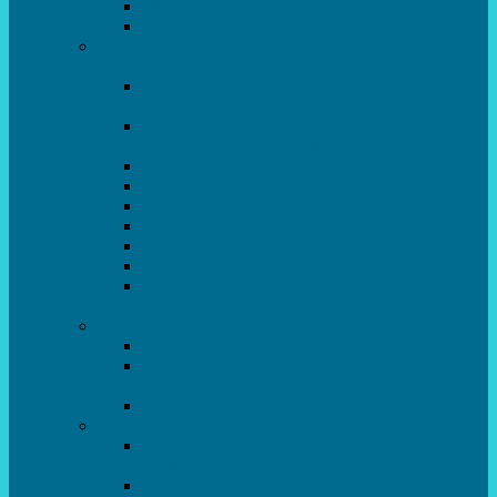
Популярна механіка
Гурток “Художня обробка деревини”
Образотворче мистецтво та декоративно –
прикладний напрямок
Народний художній колектив майстерня
живопису та дизайну “Палітра”
Зразковий художній колектив студія
образотворчого мистецтва та дизайну
Гурток “Handmade”
Гурток “Швейна чарівниця”
Гурток “Художня кераміка”
Дизайн інтер’єру
АРТ-СТУДІЯ “ДИВОСВІТ”
Гурток креативне рукоділля “ФАНТАЗІЯ”
Акварельки. Гурток образотворчого
мистецтва
Театральний напрямок
Театральна студія «Art Space Melpomena»
Музично-театральний гурток
“ДИВОГРАЙЧИК”
Театральна студія “Окрилені”
Вокально-хореографічний напрямок
Народний художній колектив ансамбль
танцю “Вітамінчики”
Народний художній колектив ансамбль