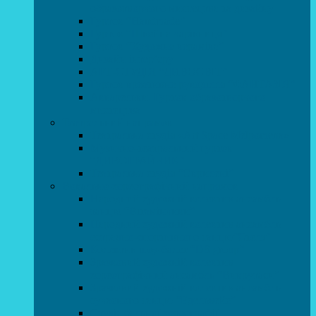
образотворчого мистецтва та дизайну
Гурток “Handmade”
Гурток “Швейна чарівниця”
Гурток “Художня кераміка”
Дизайн інтер’єру
АРТ-СТУДІЯ “ДИВОСВІТ”
Гурток креативне рукоділля “ФАНТАЗІЯ”
Акварельки. Гурток образотворчого
мистецтва
Театральний напрямок
Театральна студія «Art Space Melpomena»
Музично-театральний гурток
“ДИВОГРАЙЧИК”
Театральна студія “Окрилені”
Вокально-хореографічний напрямок
Народний художній колектив ансамбль
танцю “Вітамінчики”
Народний художній колектив ансамбль
естрадно-спортивного танцю”Стелз”
Колектив шоу-балет “DS group”
Зразковий художній колектив
хореографічний ансамбль “Викрутаси”
Зразковий художній колектив ансамбль
сучасного танцю “Едельвейс”
Студія бальної хореографії