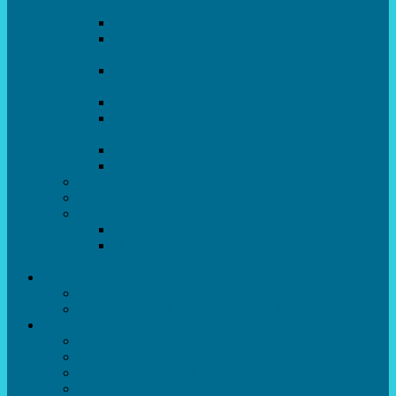
естрадно-спортивного танцю”Стелз”
Колектив шоу-балет “DS group”
Зразковий художній колектив
хореографічний ансамбль “Викрутаси”
Зразковий художній колектив ансамбль
сучасного танцю “Едельвейс”
Студія бальної хореографії
Спортивно-танцювальний колектив “GYM
team”
Вокальна студія “Веселі нотки”
Студія естрадного вокалу “Консонанс”
Музична студія “Чарівні струни”
Гурток “Шахи та шашки”
Гуманітарний напрямок
Студія “Дошколярик”
Психологічний гурток “Логіка для
допитливих”
Батькам
Правила прийому
ОЗДОРОВЛЕННЯ ТА ВІДПОЧИНОК
Про нас
Адміністрація
Атестація педагогічних працівників
МАСОВІ ЗАХОДИ
Музей