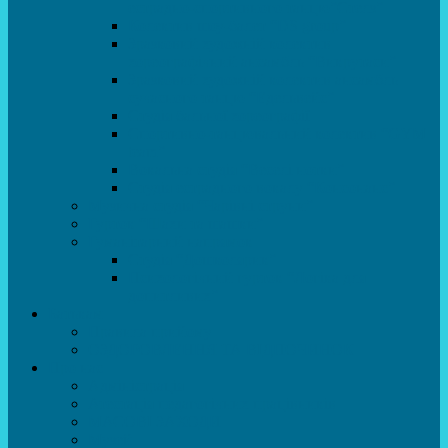
естрадно-спортивного танцю”Стелз”
Колектив шоу-балет “DS group”
Зразковий художній колектив
хореографічний ансамбль “Викрутаси”
Зразковий художній колектив ансамбль
сучасного танцю “Едельвейс”
Студія бальної хореографії
Спортивно-танцювальний колектив “GYM
team”
Вокальна студія “Веселі нотки”
Студія естрадного вокалу “Консонанс”
Музична студія “Чарівні струни”
Гурток “Шахи та шашки”
Гуманітарний напрямок
Студія “Дошколярик”
Психологічний гурток “Логіка для
допитливих”
Батькам
Правила прийому
ОЗДОРОВЛЕННЯ ТА ВІДПОЧИНОК
Про нас
Адміністрація
Атестація педагогічних працівників
МАСОВІ ЗАХОДИ
Музей