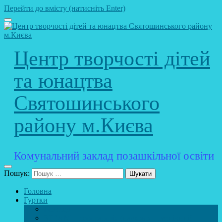
Перейти до вмісту (натисніть Enter)
Центр творчості дітей
та юнацтва
Святошинського
району м.Києва
Комунальний заклад позашкільної освіти
Пошук:
Головна
Гуртки
Розклад
STEAM – лабораторія (науково – технічний