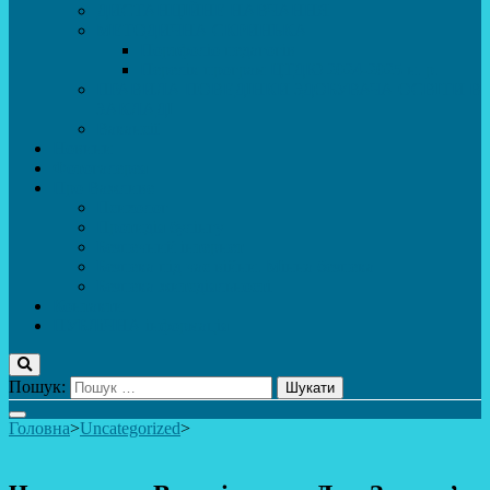
ДИСТАНЦІЙНЕ НАВЧАННЯ
МЕТОДИЧНА СКРИНЬКА
Портфоліо педагогів
Перелік програм ЦТДЮ 2024-2025 н. р.
ПРАВИЛА ПОВЕДІНКИ ЗДОБУВАЧА ОСВІТИ В
ЗАКЛАДІ
Вакансії
Новини
Фотогалерея
Про Важливе
Психолог
Протидія булінгу
Безпечний інтернет
Безпека під час війни. Мінна безпека
Безпека житєдіяльності
Контакти
ПУБЛіЧНА інформація
Пошук:
Головна
>
Uncategorized
>