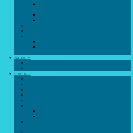
Спортивно-танцювальний колектив “GYM
team”
Вокальна студія “Веселі нотки”
Студія естрадного вокалу “Консонанс”
Музична студія “Чарівні струни”
Гурток “Шахи та шашки”
Гуманітарний напрямок
Студія “Дошколярик”
Психологічний гурток “Логіка для
допитливих”
Батькам
Правила прийому
ОЗДОРОВЛЕННЯ ТА ВІДПОЧИНОК
Про нас
Адміністрація
Атестація педагогічних працівників
МАСОВІ ЗАХОДИ
Музей
ДИСТАНЦІЙНЕ НАВЧАННЯ
МЕТОДИЧНА СКРИНЬКА
Портфоліо педагогів
Перелік програм ЦТДЮ 2024-2025 н. р.
ПРАВИЛА ПОВЕДІНКИ ЗДОБУВАЧА ОСВІТИ В
ЗАКЛАДІ
Вакансії