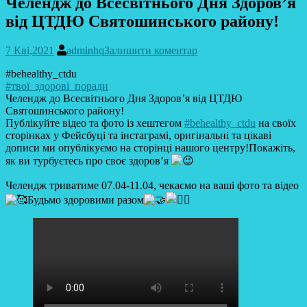
Челендж до Всесвітнього Дня Здоров’я
від ЦТДЮ Святошинського району!
7 Кві,2021
adminhq
Залишити коментар
#behealthy_ctdu
#твої_здорові_поради
Челендж до Всесвітнього Дня Здоров’я від ЦТДЮ
Святошинського району!
Публікуйте відео та фото із хештегом
#behealthy_ctdu
на своїх
сторінках у Фейсбуці та інстаграмі, оригінальні та цікаві
дописи ми опублікуємо на сторінці нашого центру!Покажіть,
як ви турбуєтесь про своє здоров’я
Челендж триватиме 07.04-11.04, чекаємо на ваші фото та відео
Будьмо здоровими разом