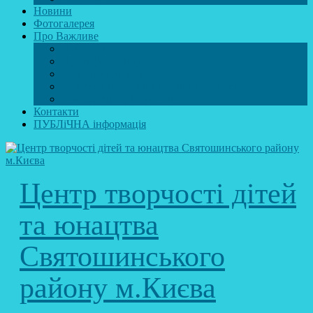
Новини
Фотогалерея
Про Важливе
Психолог
Протидія булінгу
Безпечний інтернет
Безпека під час війни. Мінна безпека
Безпека житєдіяльності
Контакти
ПУБЛіЧНА інформація
Центр творчості дітей
та юнацтва
Святошинського
району м.Києва