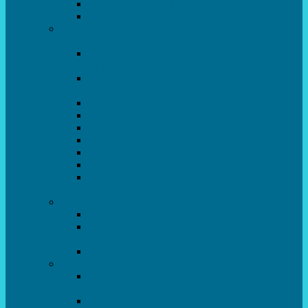
Популярна механіка
Гурток “Художня обробка деревини”
Образотворче мистецтво та декоративно –
прикладний напрямок
Народний художній колектив майстерня
живопису та дизайну “Палітра”
Зразковий художній колектив студія
образотворчого мистецтва та дизайну
Гурток “Handmade”
Гурток “Швейна чарівниця”
Гурток “Художня кераміка”
Дизайн інтер’єру
АРТ-СТУДІЯ “ДИВОСВІТ”
Гурток креативне рукоділля “ФАНТАЗІЯ”
Акварельки. Гурток образотворчого
мистецтва
Театральний напрямок
Театральна студія «Art Space Melpomena»
Музично-театральний гурток
“ДИВОГРАЙЧИК”
Театральна студія “Окрилені”
Вокально-хореографічний напрямок
Народний художній колектив ансамбль
танцю “Вітамінчики”
Народний художній колектив ансамбль