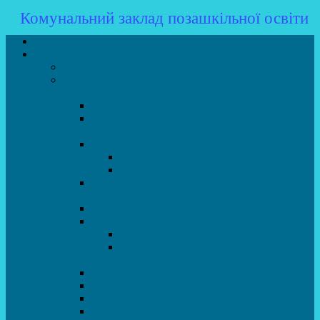
Комунальний заклад позашкільної освіти
Головна
Гуртки
Розклад
STEAM – лабораторія (науково – технічний
напрямок)
STEAM для початківців
Програмування для дошкільнят SCRATCH
JR
СТУДІЯ радіокерованих моделей
АВІАмоделювання
СУДНОмоделювання
Гурток програмування SCRATCH
(створення відеоігор та анімації)
Програмування Python
РОБОТОТЕХНІКА
Гурток робототехніки «Евріка»
Гурток робототехніки “Робот GO“ (M-
BOT)
Вебдизайн та Комп’ютерна графіка
Електроніка та винахідництво “Volt”
LEGO-конструювання
Гурток картингу та цифрового автоспорту