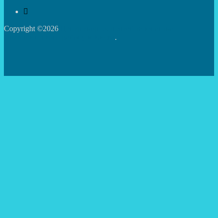
Copyright ©2026
Центр творчості дітей та юнацтва
Святошинського району м.Києва
.