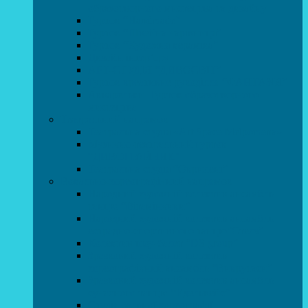
образотворчого мистецтва та дизайну
Гурток “Handmade”
Гурток “Швейна чарівниця”
Гурток “Художня кераміка”
Дизайн інтер’єру
АРТ-СТУДІЯ “ДИВОСВІТ”
Гурток креативне рукоділля “ФАНТАЗІЯ”
Акварельки. Гурток образотворчого
мистецтва
Театральний напрямок
Театральна студія «Art Space Melpomena»
Музично-театральний гурток
“ДИВОГРАЙЧИК”
Театральна студія “Окрилені”
Вокально-хореографічний напрямок
Народний художній колектив ансамбль
танцю “Вітамінчики”
Народний художній колектив ансамбль
естрадно-спортивного танцю”Стелз”
Колектив шоу-балет “DS group”
Зразковий художній колектив
хореографічний ансамбль “Викрутаси”
Зразковий художній колектив ансамбль
сучасного танцю “Едельвейс”
Студія бальної хореографії