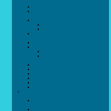
напрямок)
STEAM для початківців
Програмування для дошкільнят SCRATCH
JR
СТУДІЯ радіокерованих моделей
АВІАмоделювання
СУДНОмоделювання
Гурток програмування SCRATCH
(створення відеоігор та анімації)
Програмування Python
РОБОТОТЕХНІКА
Гурток робототехніки «Евріка»
Гурток робототехніки “Робот GO“ (M-
BOT)
Вебдизайн та Комп’ютерна графіка
Електроніка та винахідництво “Volt”
LEGO-конструювання
Гурток картингу та цифрового автоспорту
Популярна механіка
Гурток “Художня обробка деревини”
Образотворче мистецтво та декоративно –
прикладний напрямок
Народний художній колектив майстерня
живопису та дизайну “Палітра”
Зразковий художній колектив студія