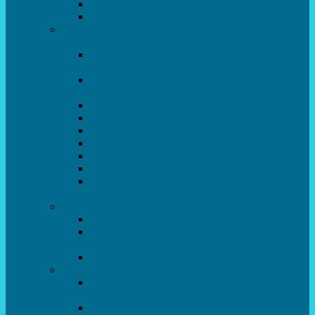
Популярна механіка
Гурток “Художня обробка деревини”
Образотворче мистецтво та декоративно –
прикладний напрямок
Народний художній колектив майстерня
живопису та дизайну “Палітра”
Зразковий художній колектив студія
образотворчого мистецтва та дизайну
Гурток “Handmade”
Гурток “Швейна чарівниця”
Гурток “Художня кераміка”
Дизайн інтер’єру
АРТ-СТУДІЯ “ДИВОСВІТ”
Гурток креативне рукоділля “ФАНТАЗІЯ”
Акварельки. Гурток образотворчого
мистецтва
Театральний напрямок
Театральна студія «Art Space Melpomena»
Музично-театральний гурток
“ДИВОГРАЙЧИК”
Театральна студія “Окрилені”
Вокально-хореографічний напрямок
Народний художній колектив ансамбль
танцю “Вітамінчики”
Народний художній колектив ансамбль