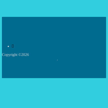
Copyright ©2026
Центр творчості дітей та юнацтва
Святошинського району м.Києва
.