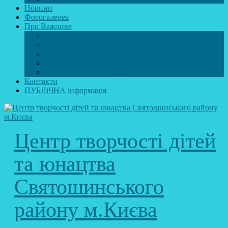
Новини
Фотогалерея
Про Важливе
Психолог
Протидія булінгу
Безпечний інтернет
Безпека під час війни. Мінна безпека
Безпека житєдіяльності
Контакти
ПУБЛіЧНА інформація
Центр творчості дітей
та юнацтва
Святошинського
району м.Києва