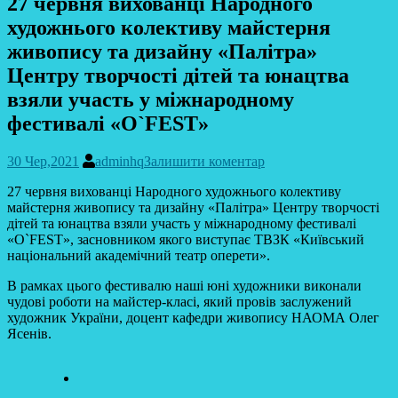
27 червня вихованці Народного
художнього колективу майстерня
живопису та дизайну «Палітра»
Центру творчості дітей та юнацтва
взяли участь у міжнародному
фестивалі «O`FEST»
30 Чер,2021
adminhq
Залишити коментар
27 червня вихованці Народного художнього колективу
майстерня живопису та дизайну «Палітра» Центру творчості
дітей та юнацтва взяли участь у міжнародному фестивалі
«O`FEST», засновником якого виступає ТВЗК «Київський
національний академічний театр оперети».
В рамках цього фестивалю наші юні художники виконали
чудові роботи на майстер-класі, який провів заслужений
художник України, доцент кафедри живопису НАОМА Олег
Ясенів.