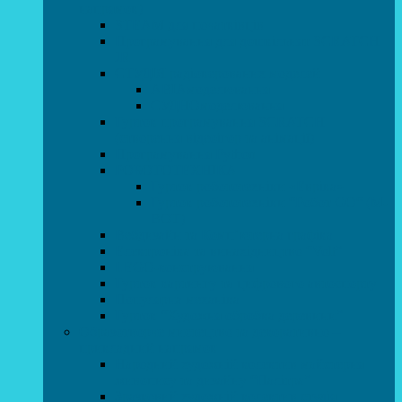
напрямок)
STEAM для початківців
Програмування для дошкільнят SCRATCH
JR
СТУДІЯ радіокерованих моделей
АВІАмоделювання
СУДНОмоделювання
Гурток програмування SCRATCH
(створення відеоігор та анімації)
Програмування Python
РОБОТОТЕХНІКА
Гурток робототехніки «Евріка»
Гурток робототехніки “Робот GO“ (M-
BOT)
Вебдизайн та Комп’ютерна графіка
Електроніка та винахідництво “Volt”
LEGO-конструювання
Гурток картингу та цифрового автоспорту
Популярна механіка
Гурток “Художня обробка деревини”
Образотворче мистецтво та декоративно –
прикладний напрямок
Народний художній колектив майстерня
живопису та дизайну “Палітра”
Зразковий художній колектив студія