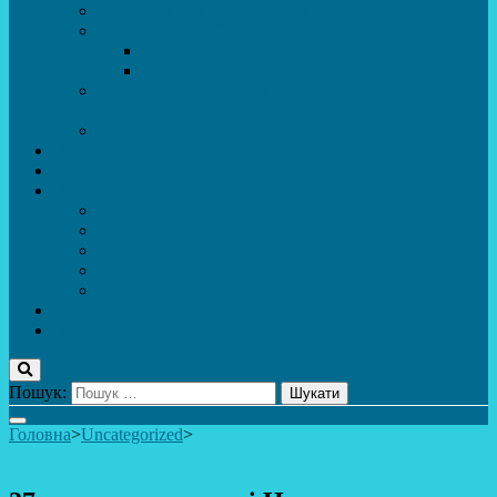
ДИСТАНЦІЙНЕ НАВЧАННЯ
МЕТОДИЧНА СКРИНЬКА
Портфоліо педагогів
Перелік програм ЦТДЮ 2024-2025 н. р.
ПРАВИЛА ПОВЕДІНКИ ЗДОБУВАЧА ОСВІТИ В
ЗАКЛАДІ
Вакансії
Новини
Фотогалерея
Про Важливе
Психолог
Протидія булінгу
Безпечний інтернет
Безпека під час війни. Мінна безпека
Безпека житєдіяльності
Контакти
ПУБЛіЧНА інформація
Пошук:
Головна
>
Uncategorized
>