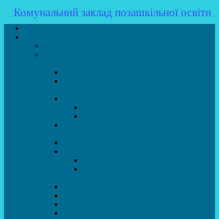
Комунальний заклад позашкільної освіти
Головна
Гуртки
Розклад
STEAM – лабораторія (науково – технічний
напрямок)
STEAM для початківців
Програмування для дошкільнят SCRATCH
JR
СТУДІЯ радіокерованих моделей
АВІАмоделювання
СУДНОмоделювання
Гурток програмування SCRATCH
(створення відеоігор та анімації)
Програмування Python
РОБОТОТЕХНІКА
Гурток робототехніки «Евріка»
Гурток робототехніки “Робот GO“ (M-
BOT)
Вебдизайн та Комп’ютерна графіка
Електроніка та винахідництво “Volt”
LEGO-конструювання
Гурток картингу та цифрового автоспорту