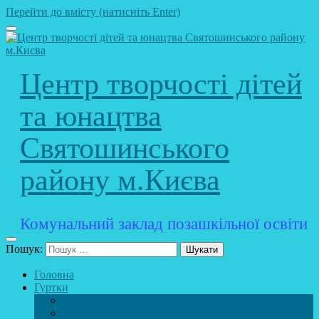
Перейти до вмісту (натисніть Enter)
Центр творчості дітей
та юнацтва
Святошинського
району м.Києва
Комунальний заклад позашкільної освіти
Пошук:
Головна
Гуртки
Розклад
STEAM – лабораторія (науково – технічний