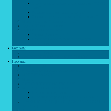
Спортивно-танцювальний колектив “GYM
team”
Вокальна студія “Веселі нотки”
Студія естрадного вокалу “Консонанс”
Музична студія “Чарівні струни”
Гурток “Шахи та шашки”
Гуманітарний напрямок
Студія “Дошколярик”
Психологічний гурток “Логіка для
допитливих”
Батькам
Правила прийому
ОЗДОРОВЛЕННЯ ТА ВІДПОЧИНОК
Про нас
Адміністрація
Атестація педагогічних працівників
МАСОВІ ЗАХОДИ
Музей
ДИСТАНЦІЙНЕ НАВЧАННЯ
МЕТОДИЧНА СКРИНЬКА
Портфоліо педагогів
Перелік програм ЦТДЮ 2024-2025 н. р.
ПРАВИЛА ПОВЕДІНКИ ЗДОБУВАЧА ОСВІТИ В
ЗАКЛАДІ
Вакансії