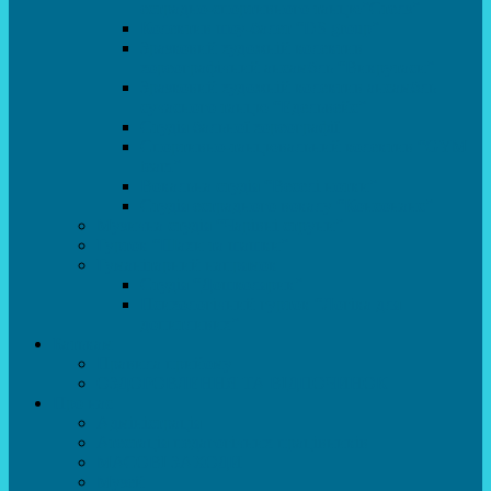
естрадно-спортивного танцю”Стелз”
Колектив шоу-балет “DS group”
Зразковий художній колектив
хореографічний ансамбль “Викрутаси”
Зразковий художній колектив ансамбль
сучасного танцю “Едельвейс”
Студія бальної хореографії
Спортивно-танцювальний колектив “GYM
team”
Вокальна студія “Веселі нотки”
Студія естрадного вокалу “Консонанс”
Музична студія “Чарівні струни”
Гурток “Шахи та шашки”
Гуманітарний напрямок
Студія “Дошколярик”
Психологічний гурток “Логіка для
допитливих”
Батькам
Правила прийому
ОЗДОРОВЛЕННЯ ТА ВІДПОЧИНОК
Про нас
Адміністрація
Атестація педагогічних працівників
МАСОВІ ЗАХОДИ
Музей