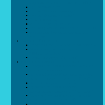
образотворчого мистецтва та дизайну
Гурток “Handmade”
Гурток “Швейна чарівниця”
Гурток “Художня кераміка”
Дизайн інтер’єру
АРТ-СТУДІЯ “ДИВОСВІТ”
Гурток креативне рукоділля “ФАНТАЗІЯ”
Акварельки. Гурток образотворчого
мистецтва
Театральний напрямок
Театральна студія «Art Space Melpomena»
Музично-театральний гурток
“ДИВОГРАЙЧИК”
Театральна студія “Окрилені”
Вокально-хореографічний напрямок
Народний художній колектив ансамбль
танцю “Вітамінчики”
Народний художній колектив ансамбль
естрадно-спортивного танцю”Стелз”
Колектив шоу-балет “DS group”
Зразковий художній колектив
хореографічний ансамбль “Викрутаси”
Зразковий художній колектив ансамбль
сучасного танцю “Едельвейс”
Студія бальної хореографії