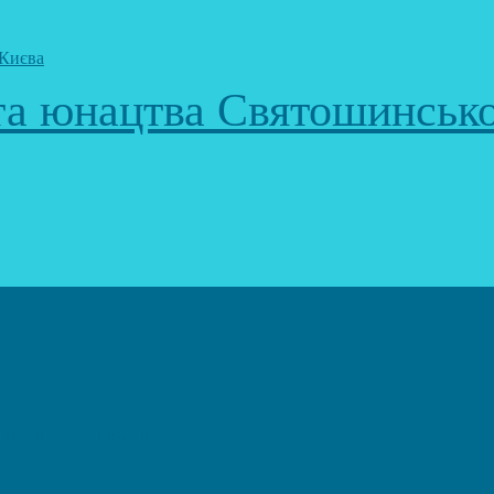
 та юнацтва Святошинськ
к)
еоігор та анімації)