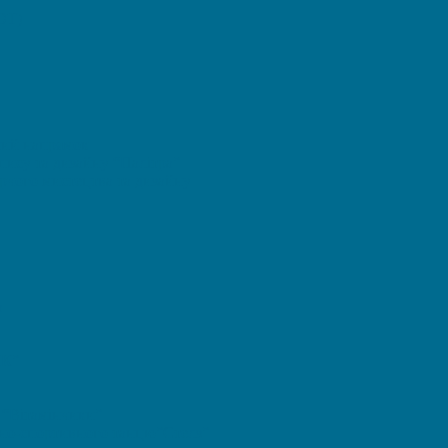
OT)
ний напрямок
ису та дизайну “Палітра”
орчого мистецтва та дизайну
а
ИК”
 “Вітамінчики”
дно-спортивного танцю”Стелз”