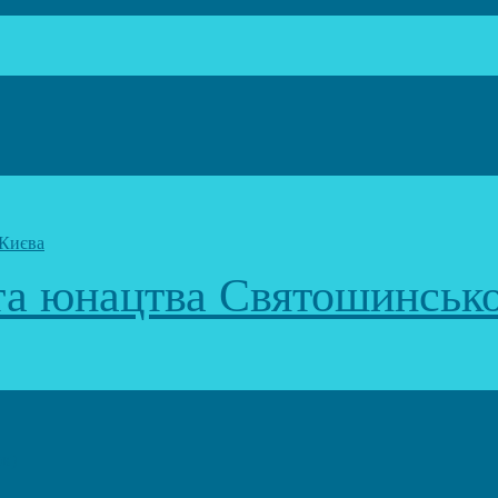
 та юнацтва Святошинськ
к)