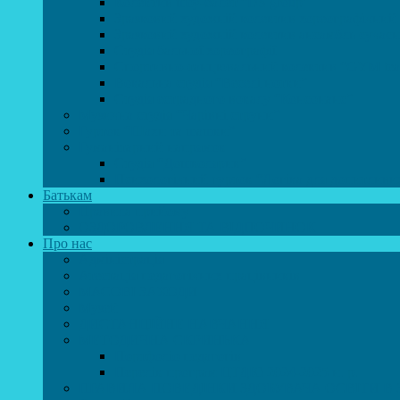
Колектив шоу-балет “DS group”
Зразковий художній колектив хореографічний
Зразковий художній колектив ансамбль сучас
Студія бальної хореографії
Спортивно-танцювальний колектив “GYM te
Вокальна студія “Веселі нотки”
Студія естрадного вокалу “Консонанс”
Музична студія “Чарівні струни”
Гурток “Шахи та шашки”
Гуманітарний напрямок
Студія “Дошколярик”
Психологічний гурток “Логіка для допитливи
Батькам
Правила прийому
ОЗДОРОВЛЕННЯ ТА ВІДПОЧИНОК
Про нас
Адміністрація
Атестація педагогічних працівників
МАСОВІ ЗАХОДИ
Музей
ДИСТАНЦІЙНЕ НАВЧАННЯ
МЕТОДИЧНА СКРИНЬКА
Портфоліо педагогів
Перелік програм ЦТДЮ 2024-2025 н. р.
ПРАВИЛА ПОВЕДІНКИ ЗДОБУВАЧА ОСВІТИ В 