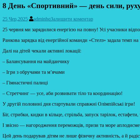
8 День «Спортивний» — день сили, руху
25 Чер,2025
adminhq
Залишити коментар
25 червня ми зарядилися енергією на повну! Усі учасники відпо
Ранкова зарядка від енергійної команди «Стелз» задала темп на 
Далі на дітей чекали активні локації:
– Балансування на майданчику
– Ігри з обручами та м’ячами
– Гімнастичні палиці
– Стретчинг — усе, аби розвивати тіло та координацію!
У другій половині дня стартували справжні Олімпійські ігри!
Біг, стрибки, кидки в кільце, стрільба, запуск тарілок, естафети
І звісно — нагородження переможців, призи та море аплодисменті
Цей день подарував дітям не лише фізичну активність, а й раді