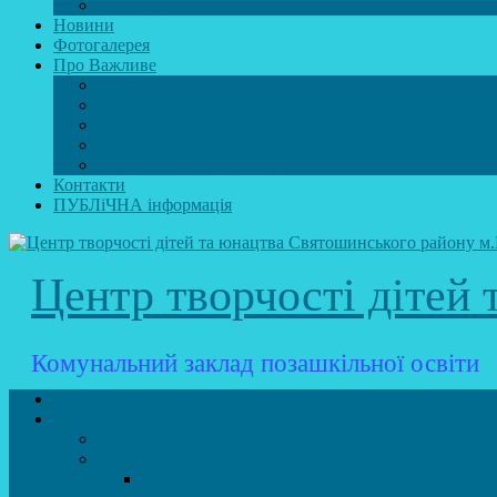
Вакансії
Новини
Фотогалерея
Про Важливе
Психолог
Протидія булінгу
Безпечний інтернет
Безпека під час війни. Мінна безпека
Безпека житєдіяльності
Контакти
ПУБЛіЧНА інформація
Центр творчості дітей
Комунальний заклад позашкільної освіти
Головна
Гуртки
Розклад
STEAM – лабораторія (науково – технічний напрямо
STEAM для початківців