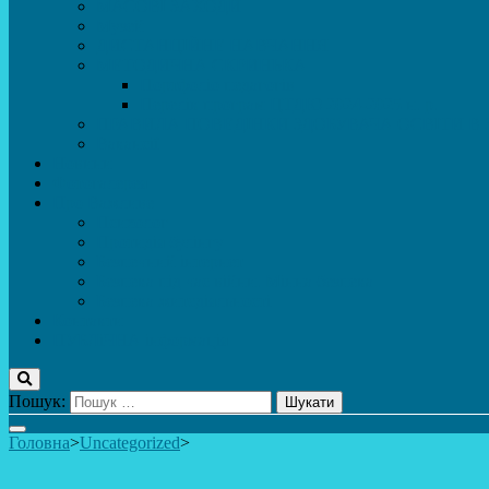
МАСОВІ ЗАХОДИ
Музей
ДИСТАНЦІЙНЕ НАВЧАННЯ
МЕТОДИЧНА СКРИНЬКА
Портфоліо педагогів
Перелік програм ЦТДЮ 2024-2025 н. р.
ПРАВИЛА ПОВЕДІНКИ ЗДОБУВАЧА ОСВІТИ В 
Вакансії
Новини
Фотогалерея
Про Важливе
Психолог
Протидія булінгу
Безпечний інтернет
Безпека під час війни. Мінна безпека
Безпека житєдіяльності
Контакти
ПУБЛіЧНА інформація
Пошук:
Головна
>
Uncategorized
>