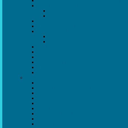
Програмування для дошкільнят SCRATCH JR
СТУДІЯ радіокерованих моделей
АВІАмоделювання
СУДНОмоделювання
Гурток програмування SCRATCH (створення від
Програмування Python
РОБОТОТЕХНІКА
Гурток робототехніки «Евріка»
Гурток робототехніки “Робот GO“ (M-B
Вебдизайн та Комп’ютерна графіка
Електроніка та винахідництво “Volt”
LEGO-конструювання
Гурток картингу та цифрового автоспорту
Популярна механіка
Гурток “Художня обробка деревини”
Образотворче мистецтво та декоративно – приклад
Народний художній колектив майстерня живоп
Зразковий художній колектив студія образотв
Гурток “Handmade”
Гурток “Швейна чарівниця”
Гурток “Художня кераміка”
Дизайн інтер’єру
АРТ-СТУДІЯ “ДИВОСВІТ”
Гурток креативне рукоділля “ФАНТАЗІЯ”
Акварельки. Гурток образотворчого мистецтв