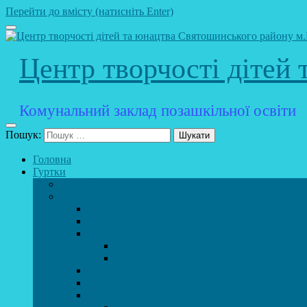
Перейти до вмісту (натисніть Enter)
Центр творчості дітей
Комунальний заклад позашкільної освіти
Пошук:
Головна
Гуртки
Розклад
STEAM – лабораторія (науково – технічний напрямо
STEAM для початківців
Програмування для дошкільнят SCRATCH JR
СТУДІЯ радіокерованих моделей
АВІАмоделювання
СУДНОмоделювання
Гурток програмування SCRATCH (створення від
Програмування Python
РОБОТОТЕХНІКА