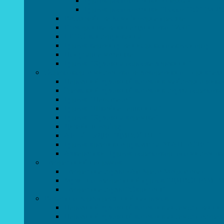
Гурток робототехніки «Евріка»
Гурток робототехніки “Робот GO“ (M-B
Вебдизайн та Комп’ютерна графіка
Електроніка та винахідництво “Volt”
LEGO-конструювання
Гурток картингу та цифрового автоспорту
Популярна механіка
Гурток “Художня обробка деревини”
Образотворче мистецтво та декоративно – приклад
Народний художній колектив майстерня живоп
Зразковий художній колектив студія образотв
Гурток “Handmade”
Гурток “Швейна чарівниця”
Гурток “Художня кераміка”
Дизайн інтер’єру
АРТ-СТУДІЯ “ДИВОСВІТ”
Гурток креативне рукоділля “ФАНТАЗІЯ”
Акварельки. Гурток образотворчого мистецтв
Театральний напрямок
Театральна студія «Art Space Melpomena»
Музично-театральний гурток “ДИВОГРАЙЧ
Театральна студія “Окрилені”
Вокально-хореографічний напрямок
Народний художній колектив ансамбль танцю
Народний художній колектив ансамбль естра