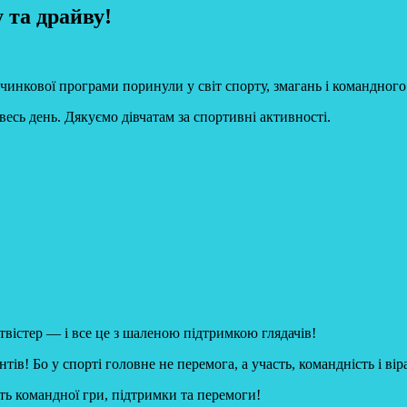
 та драйву!
чинкової програми поринули у світ спорту, змагань і
командного 
весь день. Дякуємо дівчатам за спортивні активності.
, твістер — і все це з шаленою підтримкою глядачів!
в! Бо у спорті головне не перемога, а участь, командність і віра
сть командної гри, підтримки та перемоги!