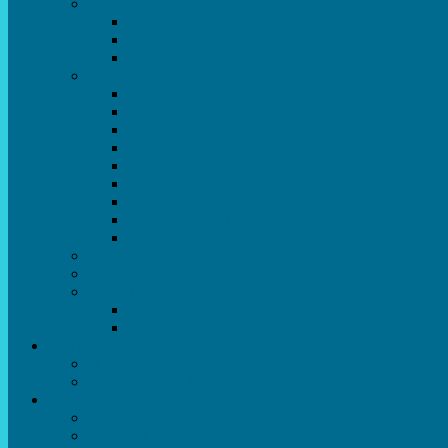
Театральний напрямок
Театральна студія «Art Space Melpomena»
Музично-театральний гурток “ДИВОГРАЙЧ
Театральна студія “Окрилені”
Вокально-хореографічний напрямок
Народний художній колектив ансамбль танцю
Народний художній колектив ансамбль естра
Колектив шоу-балет “DS group”
Зразковий художній колектив хореографічний
Зразковий художній колектив ансамбль сучас
Студія бальної хореографії
Спортивно-танцювальний колектив “GYM te
Вокальна студія “Веселі нотки”
Студія естрадного вокалу “Консонанс”
Музична студія “Чарівні струни”
Гурток “Шахи та шашки”
Гуманітарний напрямок
Студія “Дошколярик”
Психологічний гурток “Логіка для допитливи
Батькам
Правила прийому
ОЗДОРОВЛЕННЯ ТА ВІДПОЧИНОК
Про нас
Адміністрація
Атестація педагогічних працівників