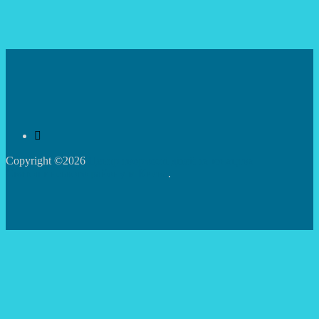
Copyright ©2026
Центр творчості дітей та юнацтва
Святошинського району м.Києва
.