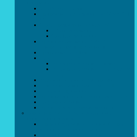
напрямок)
STEAM для початківців
Програмування для дошкільнят SCRATCH
JR
СТУДІЯ радіокерованих моделей
АВІАмоделювання
СУДНОмоделювання
Гурток програмування SCRATCH
(створення відеоігор та анімації)
Програмування Python
РОБОТОТЕХНІКА
Гурток робототехніки «Евріка»
Гурток робототехніки “Робот GO“ (M-
BOT)
Вебдизайн та Комп’ютерна графіка
Електроніка та винахідництво “Volt”
LEGO-конструювання
Гурток картингу та цифрового автоспорту
Популярна механіка
Гурток “Художня обробка деревини”
Образотворче мистецтво та декоративно –
прикладний напрямок
Народний художній колектив майстерня
живопису та дизайну “Палітра”
Зразковий художній колектив студія