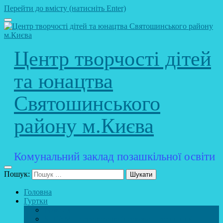
Перейти до вмісту (натисніть Enter)
Центр творчості дітей
та юнацтва
Святошинського
району м.Києва
Комунальний заклад позашкільної освіти
Пошук:
Головна
Гуртки
Розклад
STEAM – лабораторія (науково – технічний