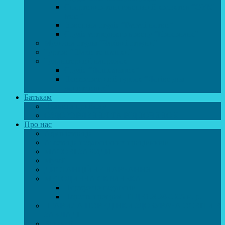
Спортивно-танцювальний колектив “GYM
team”
Вокальна студія “Веселі нотки”
Студія естрадного вокалу “Консонанс”
Музична студія “Чарівні струни”
Гурток “Шахи та шашки”
Гуманітарний напрямок
Студія “Дошколярик”
Психологічний гурток “Логіка для
допитливих”
Батькам
Правила прийому
ОЗДОРОВЛЕННЯ ТА ВІДПОЧИНОК
Про нас
Адміністрація
Атестація педагогічних працівників
МАСОВІ ЗАХОДИ
Музей
ДИСТАНЦІЙНЕ НАВЧАННЯ
МЕТОДИЧНА СКРИНЬКА
Портфоліо педагогів
Перелік програм ЦТДЮ 2024-2025 н. р.
ПРАВИЛА ПОВЕДІНКИ ЗДОБУВАЧА ОСВІТИ В
ЗАКЛАДІ
Вакансії