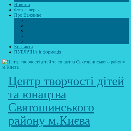
Новини
Фотогалерея
Про Важливе
Психолог
Протидія булінгу
Безпечний інтернет
Безпека під час війни. Мінна безпека
Безпека житєдіяльності
Контакти
ПУБЛіЧНА інформація
Центр творчості дітей
та юнацтва
Святошинського
району м.Києва