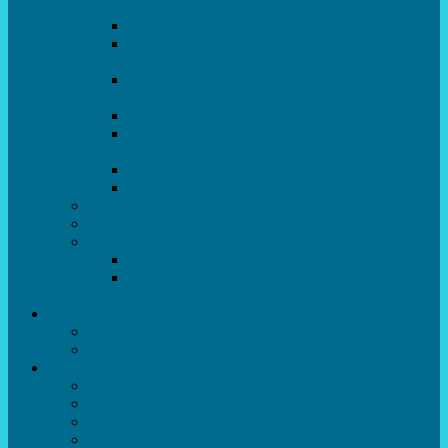
естрадно-спортивного танцю”Стелз”
Колектив шоу-балет “DS group”
Зразковий художній колектив
хореографічний ансамбль “Викрутаси”
Зразковий художній колектив ансамбль
сучасного танцю “Едельвейс”
Студія бальної хореографії
Спортивно-танцювальний колектив “GYM
team”
Вокальна студія “Веселі нотки”
Студія естрадного вокалу “Консонанс”
Музична студія “Чарівні струни”
Гурток “Шахи та шашки”
Гуманітарний напрямок
Студія “Дошколярик”
Психологічний гурток “Логіка для
допитливих”
Батькам
Правила прийому
ОЗДОРОВЛЕННЯ ТА ВІДПОЧИНОК
Про нас
Адміністрація
Атестація педагогічних працівників
МАСОВІ ЗАХОДИ
Музей