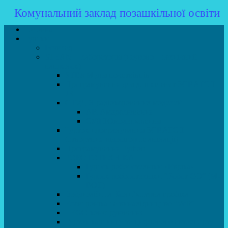
Комунальний заклад позашкільної освіти
Головна
Гуртки
Розклад
STEAM – лабораторія (науково – технічний
напрямок)
STEAM для початківців
Програмування для дошкільнят SCRATCH
JR
СТУДІЯ радіокерованих моделей
АВІАмоделювання
СУДНОмоделювання
Гурток програмування SCRATCH
(створення відеоігор та анімації)
Програмування Python
РОБОТОТЕХНІКА
Гурток робототехніки «Евріка»
Гурток робототехніки “Робот GO“ (M-
BOT)
Вебдизайн та Комп’ютерна графіка
Електроніка та винахідництво “Volt”
LEGO-конструювання
Гурток картингу та цифрового автоспорту