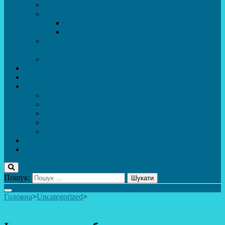
ДИСТАНЦІЙНЕ НАВЧАННЯ
МЕТОДИЧНА СКРИНЬКА
Портфоліо педагогів
Перелік програм ЦТДЮ 2024-2025 н. р.
ПРАВИЛА ПОВЕДІНКИ ЗДОБУВАЧА ОСВІТИ В
ЗАКЛАДІ
Вакансії
Новини
Фотогалерея
Про Важливе
Психолог
Протидія булінгу
Безпечний інтернет
Безпека під час війни. Мінна безпека
Безпека житєдіяльності
Контакти
ПУБЛіЧНА інформація
Пошук:
Головна
>
Uncategorized
>