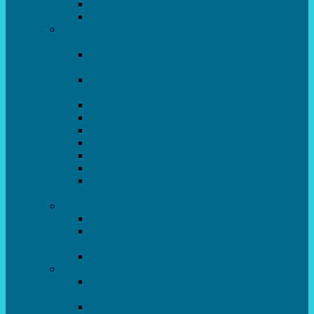
Популярна механіка
Гурток “Художня обробка деревини”
Образотворче мистецтво та декоративно –
прикладний напрямок
Народний художній колектив майстерня
живопису та дизайну “Палітра”
Зразковий художній колектив студія
образотворчого мистецтва та дизайну
Гурток “Handmade”
Гурток “Швейна чарівниця”
Гурток “Художня кераміка”
Дизайн інтер’єру
АРТ-СТУДІЯ “ДИВОСВІТ”
Гурток креативне рукоділля “ФАНТАЗІЯ”
Акварельки. Гурток образотворчого
мистецтва
Театральний напрямок
Театральна студія «Art Space Melpomena»
Музично-театральний гурток
“ДИВОГРАЙЧИК”
Театральна студія “Окрилені”
Вокально-хореографічний напрямок
Народний художній колектив ансамбль
танцю “Вітамінчики”
Народний художній колектив ансамбль