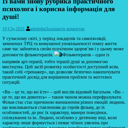
Із вами знову рубрика практичного
психолога і корисна інформація для
душі!
19 Січ,2021
adminhq
Залишити коментар
У сучасному світі, у період локдаунів та самоізоляції,
зачинених ТРЦ та вимушеної уповільненості темпу життя
саме час зайнятись своїм психічним здоров’ям і у цьому може
допомогти фільмотерапія.
Фільмотерапія – один із
напрямів арт-терапії, тобто терапії душі за допомогою
мистецтва. Цей засіб розвитку особистості доступний всім,
такий собі «тренажер», що дозволяє безпечно накопичувати
практичний досвід для вирішення проблем та життєвих
ситуацій.
«Ви – це те, що ви їсте» – цей вислів відомий багатьом. «Ви –
це те, що ви дивитесь» – таким чином можна перефразувати.
Фільм стає стає причиною виникнення різних емоцій людини,
що викликаються ставленням до героїв фільму, до їх
особливостей, до рис їх характеру, манери поведінки,
спілкування та ін. Людині, особливо у дитячому віці, коли
характер лише формується і немає чітких уявлень про
особливості поведінки, властиво переймати певні особливості