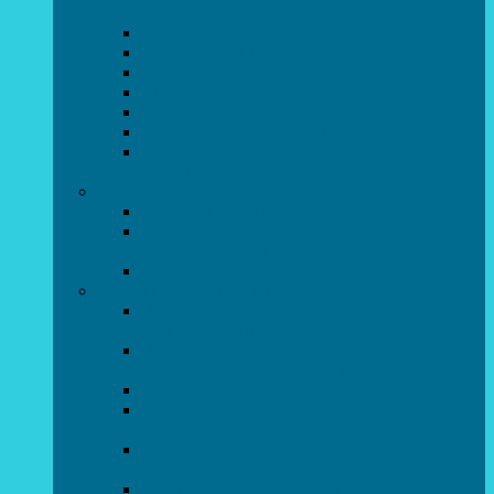
образотворчого мистецтва та дизайну
Гурток “Handmade”
Гурток “Швейна чарівниця”
Гурток “Художня кераміка”
Дизайн інтер’єру
АРТ-СТУДІЯ “ДИВОСВІТ”
Гурток креативне рукоділля “ФАНТАЗІЯ”
Акварельки. Гурток образотворчого
мистецтва
Театральний напрямок
Театральна студія «Art Space Melpomena»
Музично-театральний гурток
“ДИВОГРАЙЧИК”
Театральна студія “Окрилені”
Вокально-хореографічний напрямок
Народний художній колектив ансамбль
танцю “Вітамінчики”
Народний художній колектив ансамбль
естрадно-спортивного танцю”Стелз”
Колектив шоу-балет “DS group”
Зразковий художній колектив
хореографічний ансамбль “Викрутаси”
Зразковий художній колектив ансамбль
сучасного танцю “Едельвейс”
Студія бальної хореографії