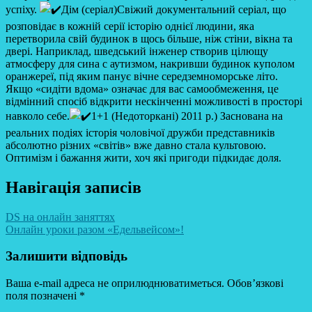
успіху.
Дім (серіал)Свіжий документальний серіал, що
розповідає в кожній серії історію однієї людини, яка
перетворила свій будинок в щось більше, ніж стіни, вікна та
двері. Наприклад, шведський інженер створив цілющу
атмосферу для сина c аутизмом, накривши будинок куполом
оранжереї, під яким панує вічне середземноморське літо.
Якщо «сидіти вдома» означає для вас самообмеження, це
відмінний спосіб відкрити нескінченні можливості в просторі
навколо себе.
1+1 (Недоторкані) 2011 р.) Заснована на
реальних подіях історія чоловічої дружби представників
абсолютно різних «світів» вже давно стала культовою.
Оптимізм і бажання жити, хоч які пригоди підкидає доля.
Навігація записів
DS на онлайн заняттях
Онлайн уроки разом «Едельвейсом»!
Залишити відповідь
Ваша e-mail адреса не оприлюднюватиметься.
Обов’язкові
поля позначені
*