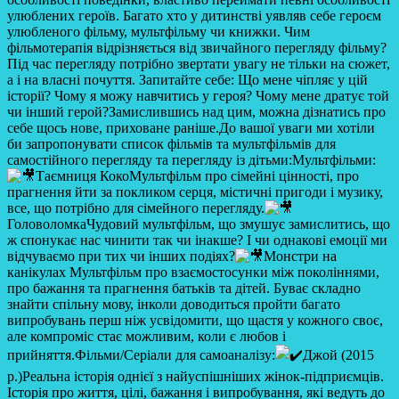
улюблених героїв. Багато хто у дитинстві уявляв себе героєм
улюбленого фільму, мультфільму чи книжки. Чим
фільмотерапія відрізняється від звичайного перегляду фільму?
Під час перегляду потрібно звертати увагу не тільки на сюжет,
а і на власні почуття. Запитайте себе: Що мене чіпляє у цій
історії? Чому я можу навчитись у героя? Чому мене дратує той
чи інший герой?Замислившись над цим, можна дізнатись про
себе щось нове, приховане раніше.До вашої уваги ми хотіли
би запропонувати список фільмів та мультфільмів для
самостійного перегляду та перегляду із дітьми:Мультфільми:
Таємниця КокоМультфільм про сімейні цінності, про
прагнення йти за покликом серця, містичні пригоди і музику,
все, що потрібно для сімейного перегляду.
ГоловоломкаЧудовий мультфільм, що змушує замислитись, що
ж спонукає нас чинити так чи інакше? І чи однакові емоції ми
відчуваємо при тих чи інших подіях?
Монстри на
канікулах Мультфільм про взаємостосунки між поколіннями,
про бажання та прагнення батьків та дітей. Буває складно
знайти спільну мову, інколи доводиться пройти багато
випробувань перш ніж усвідомити, що щастя у кожного своє,
але компроміс стає можливим, коли є любов і
прийняття.Фільми/Серіали для самоаналізу:
Джой (2015
р.)Реальна історія однієї з найуспішніших жінок-підприємців.
Історія про життя, цілі, бажання і випробування, які ведуть до