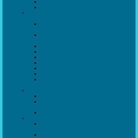
Популярна механіка
Гурток “Художня обробка деревини”
Образотворче мистецтво та декоративно –
прикладний напрямок
Народний художній колектив майстерня
живопису та дизайну “Палітра”
Зразковий художній колектив студія
образотворчого мистецтва та дизайну
Гурток “Handmade”
Гурток “Швейна чарівниця”
Гурток “Художня кераміка”
Дизайн інтер’єру
АРТ-СТУДІЯ “ДИВОСВІТ”
Гурток креативне рукоділля “ФАНТАЗІЯ”
Акварельки. Гурток образотворчого
мистецтва
Театральний напрямок
Театральна студія «Art Space Melpomena»
Музично-театральний гурток
“ДИВОГРАЙЧИК”
Театральна студія “Окрилені”
Вокально-хореографічний напрямок
Народний художній колектив ансамбль
танцю “Вітамінчики”
Народний художній колектив ансамбль