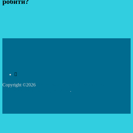
робити?
Copyright ©2026
Центр творчості дітей та юнацтва
Святошинського району м.Києва
.