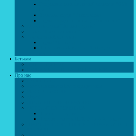
Спортивно-танцювальний колектив “GYM
team”
Вокальна студія “Веселі нотки”
Студія естрадного вокалу “Консонанс”
Музична студія “Чарівні струни”
Гурток “Шахи та шашки”
Гуманітарний напрямок
Студія “Дошколярик”
Психологічний гурток “Логіка для
допитливих”
Батькам
Правила прийому
ОЗДОРОВЛЕННЯ ТА ВІДПОЧИНОК
Про нас
Адміністрація
Атестація педагогічних працівників
МАСОВІ ЗАХОДИ
Музей
ДИСТАНЦІЙНЕ НАВЧАННЯ
МЕТОДИЧНА СКРИНЬКА
Портфоліо педагогів
Перелік програм ЦТДЮ 2024-2025 н. р.
ПРАВИЛА ПОВЕДІНКИ ЗДОБУВАЧА ОСВІТИ В
ЗАКЛАДІ
Вакансії