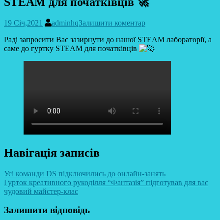
STEAM для початківців 🚀
19 Січ,2021
adminhq
Залишити коментар
Раді запросити Вас зазирнути до нашої STEAM лабораторії, а
саме до гуртку STEAM для початківців
Навігація записів
Усі команди DS підключились до онлайн-занять
Гурток креативного рукоділля “Фантазія” підготував для вас
чудовий майстер-клас
Залишити відповідь