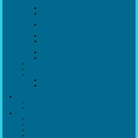
естрадно-спортивного танцю”Стелз”
Колектив шоу-балет “DS group”
Зразковий художній колектив
хореографічний ансамбль “Викрутаси”
Зразковий художній колектив ансамбль
сучасного танцю “Едельвейс”
Студія бальної хореографії
Спортивно-танцювальний колектив “GYM
team”
Вокальна студія “Веселі нотки”
Студія естрадного вокалу “Консонанс”
Музична студія “Чарівні струни”
Гурток “Шахи та шашки”
Гуманітарний напрямок
Студія “Дошколярик”
Психологічний гурток “Логіка для
допитливих”
Батькам
Правила прийому
ОЗДОРОВЛЕННЯ ТА ВІДПОЧИНОК
Про нас
Адміністрація
Атестація педагогічних працівників
МАСОВІ ЗАХОДИ
Музей