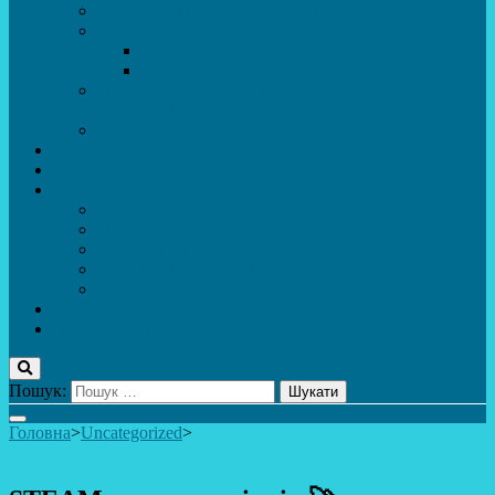
ДИСТАНЦІЙНЕ НАВЧАННЯ
МЕТОДИЧНА СКРИНЬКА
Портфоліо педагогів
Перелік програм ЦТДЮ 2024-2025 н. р.
ПРАВИЛА ПОВЕДІНКИ ЗДОБУВАЧА ОСВІТИ В
ЗАКЛАДІ
Вакансії
Новини
Фотогалерея
Про Важливе
Психолог
Протидія булінгу
Безпечний інтернет
Безпека під час війни. Мінна безпека
Безпека житєдіяльності
Контакти
ПУБЛіЧНА інформація
Пошук:
Головна
>
Uncategorized
>