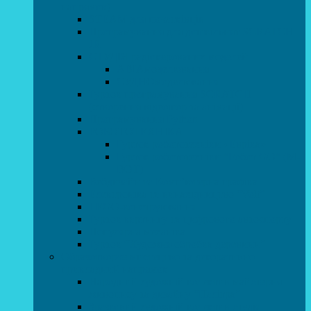
напрямок)
STEAM для початківців
Програмування для дошкільнят SCRATCH
JR
СТУДІЯ радіокерованих моделей
АВІАмоделювання
СУДНОмоделювання
Гурток програмування SCRATCH
(створення відеоігор та анімації)
Програмування Python
РОБОТОТЕХНІКА
Гурток робототехніки «Евріка»
Гурток робототехніки “Робот GO“ (M-
BOT)
Вебдизайн та Комп’ютерна графіка
Електроніка та винахідництво “Volt”
LEGO-конструювання
Гурток картингу та цифрового автоспорту
Популярна механіка
Гурток “Художня обробка деревини”
Образотворче мистецтво та декоративно –
прикладний напрямок
Народний художній колектив майстерня
живопису та дизайну “Палітра”
Зразковий художній колектив студія