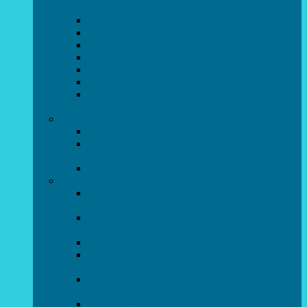
образотворчого мистецтва та дизайну
Гурток “Handmade”
Гурток “Швейна чарівниця”
Гурток “Художня кераміка”
Дизайн інтер’єру
АРТ-СТУДІЯ “ДИВОСВІТ”
Гурток креативне рукоділля “ФАНТАЗІЯ”
Акварельки. Гурток образотворчого
мистецтва
Театральний напрямок
Театральна студія «Art Space Melpomena»
Музично-театральний гурток
“ДИВОГРАЙЧИК”
Театральна студія “Окрилені”
Вокально-хореографічний напрямок
Народний художній колектив ансамбль
танцю “Вітамінчики”
Народний художній колектив ансамбль
естрадно-спортивного танцю”Стелз”
Колектив шоу-балет “DS group”
Зразковий художній колектив
хореографічний ансамбль “Викрутаси”
Зразковий художній колектив ансамбль
сучасного танцю “Едельвейс”
Студія бальної хореографії