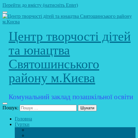
Перейти до вмісту (натисніть Enter)
Центр творчості дітей
та юнацтва
Святошинського
району м.Києва
Комунальний заклад позашкільної освіти
Пошук:
Головна
Гуртки
Розклад
STEAM – лабораторія (науково – технічний