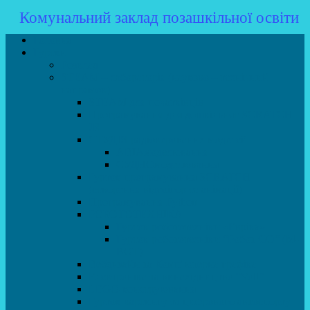
Комунальний заклад позашкільної освіти
Головна
Гуртки
Розклад
STEAM – лабораторія (науково – технічний
напрямок)
STEAM для початківців
Програмування для дошкільнят SCRATCH
JR
СТУДІЯ радіокерованих моделей
АВІАмоделювання
СУДНОмоделювання
Гурток програмування SCRATCH
(створення відеоігор та анімації)
Програмування Python
РОБОТОТЕХНІКА
Гурток робототехніки «Евріка»
Гурток робототехніки “Робот GO“ (M-
BOT)
Вебдизайн та Комп’ютерна графіка
Електроніка та винахідництво “Volt”
LEGO-конструювання
Гурток картингу та цифрового автоспорту