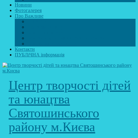
Новини
Фотогалерея
Про Важливе
Психолог
Протидія булінгу
Безпечний інтернет
Безпека під час війни. Мінна безпека
Безпека житєдіяльності
Контакти
ПУБЛіЧНА інформація
Центр творчості дітей
та юнацтва
Святошинського
району м.Києва