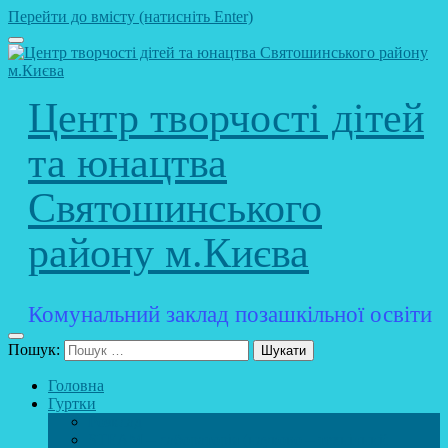
Перейти до вмісту (натисніть Enter)
Центр творчості дітей
та юнацтва
Святошинського
району м.Києва
Комунальний заклад позашкільної освіти
Пошук:
Головна
Гуртки
Розклад
STEAM – лабораторія (науково – технічний