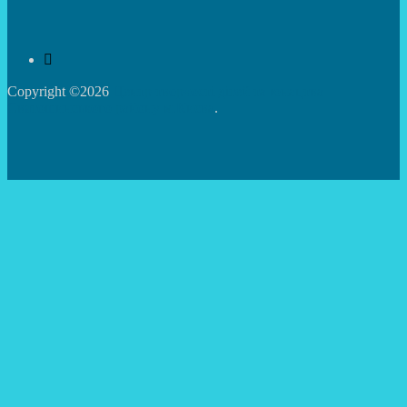
Copyright ©2026
Центр творчості дітей та юнацтва
Святошинського району м.Києва
.