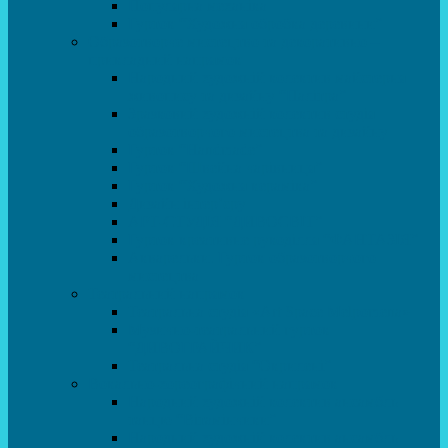
Популярна механіка
Гурток “Художня обробка деревини”
Образотворче мистецтво та декоративно –
прикладний напрямок
Народний художній колектив майстерня
живопису та дизайну “Палітра”
Зразковий художній колектив студія
образотворчого мистецтва та дизайну
Гурток “Handmade”
Гурток “Швейна чарівниця”
Гурток “Художня кераміка”
Дизайн інтер’єру
АРТ-СТУДІЯ “ДИВОСВІТ”
Гурток креативне рукоділля “ФАНТАЗІЯ”
Акварельки. Гурток образотворчого
мистецтва
Театральний напрямок
Театральна студія «Art Space Melpomena»
Музично-театральний гурток
“ДИВОГРАЙЧИК”
Театральна студія “Окрилені”
Вокально-хореографічний напрямок
Народний художній колектив ансамбль
танцю “Вітамінчики”
Народний художній колектив ансамбль