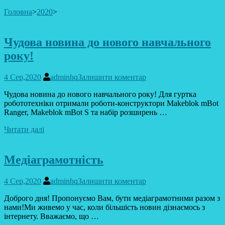
Головна
>
2020
>
Чудова новина до нового навчального
року!
4 Сер,2020
adminhq
Залишити коментар
Чудова новина до нового навчального року! Для гуртка
робототехніки отримали роботи-конструктори Makeblok mBot
Ranger, Makeblok mBot S та набір розширень …
Читати далі
Медіаграмотність
4 Сер,2020
adminhq
Залишити коментар
Доброго дня! Пропонуємо Вам, бути медіаграмотними разом з
нами!Ми живемо у час, коли більшість новин дізнаємось з
інтернету. Вважаємо, що …