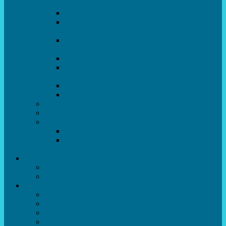
естрадно-спортивного танцю”Стелз”
Колектив шоу-балет “DS group”
Зразковий художній колектив
хореографічний ансамбль “Викрутаси”
Зразковий художній колектив ансамбль
сучасного танцю “Едельвейс”
Студія бальної хореографії
Спортивно-танцювальний колектив “GYM
team”
Вокальна студія “Веселі нотки”
Студія естрадного вокалу “Консонанс”
Музична студія “Чарівні струни”
Гурток “Шахи та шашки”
Гуманітарний напрямок
Студія “Дошколярик”
Психологічний гурток “Логіка для
допитливих”
Батькам
Правила прийому
ОЗДОРОВЛЕННЯ ТА ВІДПОЧИНОК
Про нас
Адміністрація
Атестація педагогічних працівників
МАСОВІ ЗАХОДИ
Музей