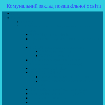
Комунальний заклад позашкільної освіти
Головна
Гуртки
Розклад
STEAM – лабораторія (науково – технічний
напрямок)
STEAM для початківців
Програмування для дошкільнят SCRATCH
JR
СТУДІЯ радіокерованих моделей
АВІАмоделювання
СУДНОмоделювання
Гурток програмування SCRATCH
(створення відеоігор та анімації)
Програмування Python
РОБОТОТЕХНІКА
Гурток робототехніки «Евріка»
Гурток робототехніки “Робот GO“ (M-
BOT)
Вебдизайн та Комп’ютерна графіка
Електроніка та винахідництво “Volt”
LEGO-конструювання
Гурток картингу та цифрового автоспорту