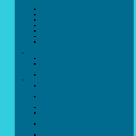
образотворчого мистецтва та дизайну
Гурток “Handmade”
Гурток “Швейна чарівниця”
Гурток “Художня кераміка”
Дизайн інтер’єру
АРТ-СТУДІЯ “ДИВОСВІТ”
Гурток креативне рукоділля “ФАНТАЗІЯ”
Акварельки. Гурток образотворчого
мистецтва
Театральний напрямок
Театральна студія «Art Space Melpomena»
Музично-театральний гурток
“ДИВОГРАЙЧИК”
Театральна студія “Окрилені”
Вокально-хореографічний напрямок
Народний художній колектив ансамбль
танцю “Вітамінчики”
Народний художній колектив ансамбль
естрадно-спортивного танцю”Стелз”
Колектив шоу-балет “DS group”
Зразковий художній колектив
хореографічний ансамбль “Викрутаси”
Зразковий художній колектив ансамбль
сучасного танцю “Едельвейс”
Студія бальної хореографії