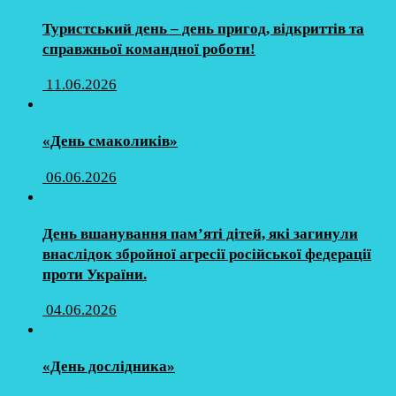
Туристський день – день пригод, відкриттів та
справжньої командної роботи!
11.06.2026
«День смаколиків»
06.06.2026
День вшанування пам’яті дітей, які загинули
внаслідок збройної агресії російської федерації
проти України.
04.06.2026
«День дослідника»