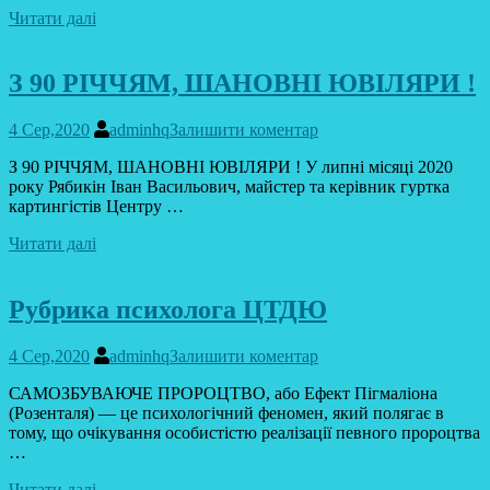
Читати далі
З 90 РІЧЧЯМ, ШАНОВНІ ЮВІЛЯРИ !
4 Сер,2020
adminhq
Залишити коментар
З 90 РІЧЧЯМ, ШАНОВНІ ЮВІЛЯРИ ! У липні місяці 2020
року Рябикін Іван Васильович, майстер та керівник гуртка
картингістів Центру …
Читати далі
Рубрика психолога ЦТДЮ
4 Сер,2020
adminhq
Залишити коментар
САМОЗБУВАЮЧЕ ПРОРОЦТВО, або Ефект Пігмаліона
(Розенталя) — це психологічний феномен, який полягає в
тому, що очікування особистістю реалізації певного пророцтва
…
Читати далі