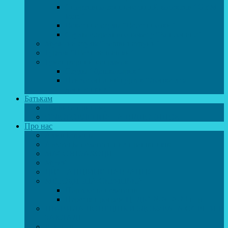
Спортивно-танцювальний колектив “GYM
team”
Вокальна студія “Веселі нотки”
Студія естрадного вокалу “Консонанс”
Музична студія “Чарівні струни”
Гурток “Шахи та шашки”
Гуманітарний напрямок
Студія “Дошколярик”
Психологічний гурток “Логіка для
допитливих”
Батькам
Правила прийому
ОЗДОРОВЛЕННЯ ТА ВІДПОЧИНОК
Про нас
Адміністрація
Атестація педагогічних працівників
МАСОВІ ЗАХОДИ
Музей
ДИСТАНЦІЙНЕ НАВЧАННЯ
МЕТОДИЧНА СКРИНЬКА
Портфоліо педагогів
Перелік програм ЦТДЮ 2024-2025 н. р.
ПРАВИЛА ПОВЕДІНКИ ЗДОБУВАЧА ОСВІТИ В
ЗАКЛАДІ
Вакансії