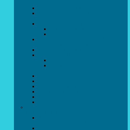
напрямок)
STEAM для початківців
Програмування для дошкільнят SCRATCH
JR
СТУДІЯ радіокерованих моделей
АВІАмоделювання
СУДНОмоделювання
Гурток програмування SCRATCH
(створення відеоігор та анімації)
Програмування Python
РОБОТОТЕХНІКА
Гурток робототехніки «Евріка»
Гурток робототехніки “Робот GO“ (M-
BOT)
Вебдизайн та Комп’ютерна графіка
Електроніка та винахідництво “Volt”
LEGO-конструювання
Гурток картингу та цифрового автоспорту
Популярна механіка
Гурток “Художня обробка деревини”
Образотворче мистецтво та декоративно –
прикладний напрямок
Народний художній колектив майстерня
живопису та дизайну “Палітра”
Зразковий художній колектив студія