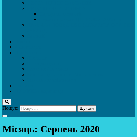
ДИСТАНЦІЙНЕ НАВЧАННЯ
МЕТОДИЧНА СКРИНЬКА
Портфоліо педагогів
Перелік програм ЦТДЮ 2024-2025 н. р.
ПРАВИЛА ПОВЕДІНКИ ЗДОБУВАЧА ОСВІТИ В
ЗАКЛАДІ
Вакансії
Новини
Фотогалерея
Про Важливе
Психолог
Протидія булінгу
Безпечний інтернет
Безпека під час війни. Мінна безпека
Безпека житєдіяльності
Контакти
ПУБЛіЧНА інформація
Пошук:
Місяць:
Серпень 2020