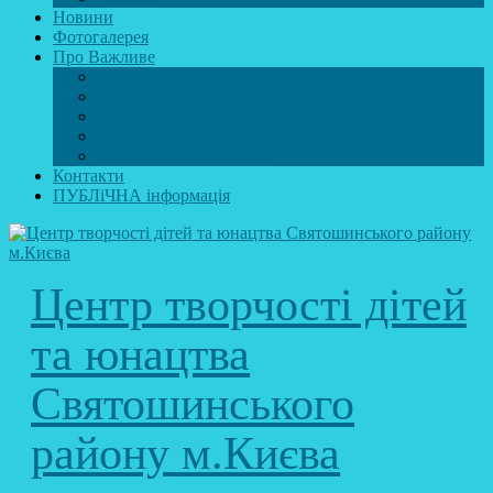
Новини
Фотогалерея
Про Важливе
Психолог
Протидія булінгу
Безпечний інтернет
Безпека під час війни. Мінна безпека
Безпека житєдіяльності
Контакти
ПУБЛіЧНА інформація
Центр творчості дітей
та юнацтва
Святошинського
району м.Києва