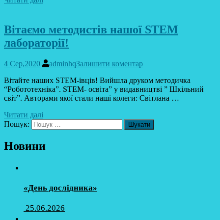
Вітаємо методистів нашої STEM
лабораторії!
4 Сер,2020
adminhq
Залишити коментар
Вітайте наших STEM-івців! Вийшла друком методичка
“Робототехніка”. STEM- освіта” у видавництві ” Шкільний
світ”. Авторами якої стали наші колеги: Світлана …
Читати далі
Пошук:
Новини
«День дослідника»
25.06.2026