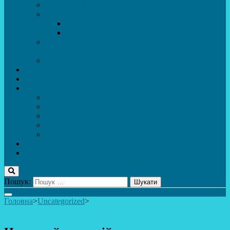
ДИСТАНЦІЙНЕ НАВЧАННЯ
МЕТОДИЧНА СКРИНЬКА
Портфоліо педагогів
Перелік програм ЦТДЮ 2024-2025 н. р.
ПРАВИЛА ПОВЕДІНКИ ЗДОБУВАЧА ОСВІТИ В
ЗАКЛАДІ
Вакансії
Новини
Фотогалерея
Про Важливе
Психолог
Протидія булінгу
Безпечний інтернет
Безпека під час війни. Мінна безпека
Безпека житєдіяльності
Контакти
ПУБЛіЧНА інформація
Пошук:
Головна
>
Uncategorized
>