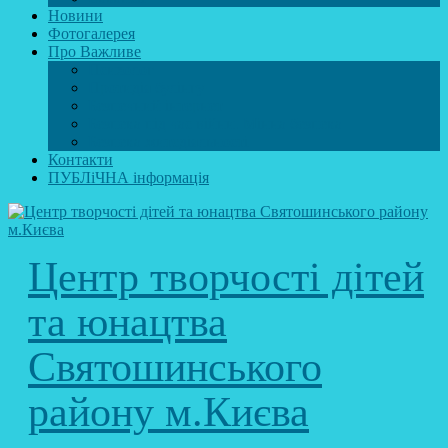
Новини
Фотогалерея
Про Важливе
Психолог
Протидія булінгу
Безпечний інтернет
Безпека під час війни. Мінна безпека
Безпека житєдіяльності
Контакти
ПУБЛіЧНА інформація
Центр творчості дітей
та юнацтва
Святошинського
району м.Києва