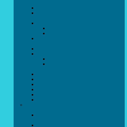
напрямок)
STEAM для початківців
Програмування для дошкільнят SCRATCH
JR
СТУДІЯ радіокерованих моделей
АВІАмоделювання
СУДНОмоделювання
Гурток програмування SCRATCH
(створення відеоігор та анімації)
Програмування Python
РОБОТОТЕХНІКА
Гурток робототехніки «Евріка»
Гурток робототехніки “Робот GO“ (M-
BOT)
Вебдизайн та Комп’ютерна графіка
Електроніка та винахідництво “Volt”
LEGO-конструювання
Гурток картингу та цифрового автоспорту
Популярна механіка
Гурток “Художня обробка деревини”
Образотворче мистецтво та декоративно –
прикладний напрямок
Народний художній колектив майстерня
живопису та дизайну “Палітра”
Зразковий художній колектив студія