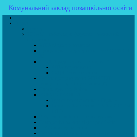
Комунальний заклад позашкільної освіти
Головна
Гуртки
Розклад
STEAM – лабораторія (науково – технічний
напрямок)
STEAM для початківців
Програмування для дошкільнят SCRATCH
JR
СТУДІЯ радіокерованих моделей
АВІАмоделювання
СУДНОмоделювання
Гурток програмування SCRATCH
(створення відеоігор та анімації)
Програмування Python
РОБОТОТЕХНІКА
Гурток робототехніки «Евріка»
Гурток робототехніки “Робот GO“ (M-
BOT)
Вебдизайн та Комп’ютерна графіка
Електроніка та винахідництво “Volt”
LEGO-конструювання
Гурток картингу та цифрового автоспорту