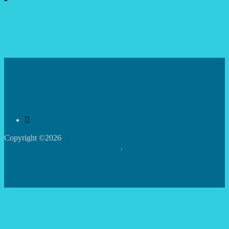
Copyright ©2026
Центр творчості дітей та юнацтва
Святошинського району м.Києва
.