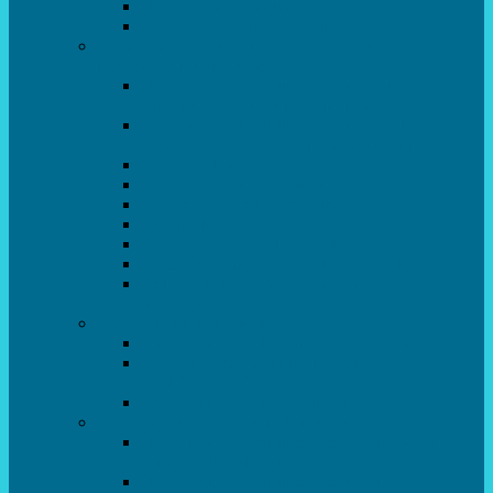
Популярна механіка
Гурток “Художня обробка деревини”
Образотворче мистецтво та декоративно –
прикладний напрямок
Народний художній колектив майстерня
живопису та дизайну “Палітра”
Зразковий художній колектив студія
образотворчого мистецтва та дизайну
Гурток “Handmade”
Гурток “Швейна чарівниця”
Гурток “Художня кераміка”
Дизайн інтер’єру
АРТ-СТУДІЯ “ДИВОСВІТ”
Гурток креативне рукоділля “ФАНТАЗІЯ”
Акварельки. Гурток образотворчого
мистецтва
Театральний напрямок
Театральна студія «Art Space Melpomena»
Музично-театральний гурток
“ДИВОГРАЙЧИК”
Театральна студія “Окрилені”
Вокально-хореографічний напрямок
Народний художній колектив ансамбль
танцю “Вітамінчики”
Народний художній колектив ансамбль