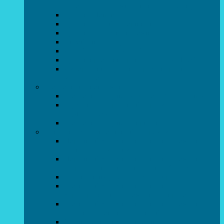
образотворчого мистецтва та дизайну
Гурток “Handmade”
Гурток “Швейна чарівниця”
Гурток “Художня кераміка”
Дизайн інтер’єру
АРТ-СТУДІЯ “ДИВОСВІТ”
Гурток креативне рукоділля “ФАНТАЗІЯ”
Акварельки. Гурток образотворчого
мистецтва
Театральний напрямок
Театральна студія «Art Space Melpomena»
Музично-театральний гурток
“ДИВОГРАЙЧИК”
Театральна студія “Окрилені”
Вокально-хореографічний напрямок
Народний художній колектив ансамбль
танцю “Вітамінчики”
Народний художній колектив ансамбль
естрадно-спортивного танцю”Стелз”
Колектив шоу-балет “DS group”
Зразковий художній колектив
хореографічний ансамбль “Викрутаси”
Зразковий художній колектив ансамбль
сучасного танцю “Едельвейс”
Студія бальної хореографії