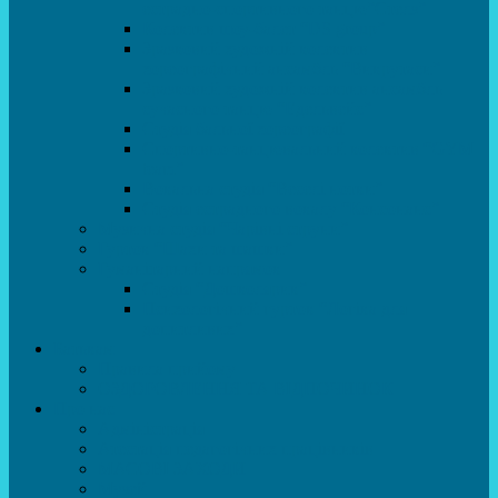
естрадно-спортивного танцю”Стелз”
Колектив шоу-балет “DS group”
Зразковий художній колектив
хореографічний ансамбль “Викрутаси”
Зразковий художній колектив ансамбль
сучасного танцю “Едельвейс”
Студія бальної хореографії
Спортивно-танцювальний колектив “GYM
team”
Вокальна студія “Веселі нотки”
Студія естрадного вокалу “Консонанс”
Музична студія “Чарівні струни”
Гурток “Шахи та шашки”
Гуманітарний напрямок
Студія “Дошколярик”
Психологічний гурток “Логіка для
допитливих”
Батькам
Правила прийому
ОЗДОРОВЛЕННЯ ТА ВІДПОЧИНОК
Про нас
Адміністрація
Атестація педагогічних працівників
МАСОВІ ЗАХОДИ
Музей