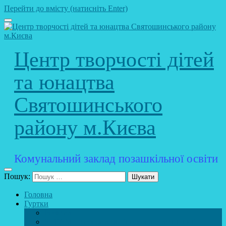
Перейти до вмісту (натисніть Enter)
Центр творчості дітей
та юнацтва
Святошинського
району м.Києва
Комунальний заклад позашкільної освіти
Пошук:
Головна
Гуртки
Розклад
STEAM – лабораторія (науково – технічний