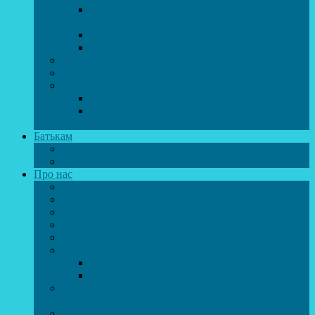
Спортивно-танцювальний колектив “GYM
team”
Вокальна студія “Веселі нотки”
Студія естрадного вокалу “Консонанс”
Музична студія “Чарівні струни”
Гурток “Шахи та шашки”
Гуманітарний напрямок
Студія “Дошколярик”
Психологічний гурток “Логіка для
допитливих”
Батькам
Правила прийому
ОЗДОРОВЛЕННЯ ТА ВІДПОЧИНОК
Про нас
Адміністрація
Атестація педагогічних працівників
МАСОВІ ЗАХОДИ
Музей
ДИСТАНЦІЙНЕ НАВЧАННЯ
МЕТОДИЧНА СКРИНЬКА
Портфоліо педагогів
Перелік програм ЦТДЮ 2024-2025 н. р.
ПРАВИЛА ПОВЕДІНКИ ЗДОБУВАЧА ОСВІТИ В
ЗАКЛАДІ
Вакансії